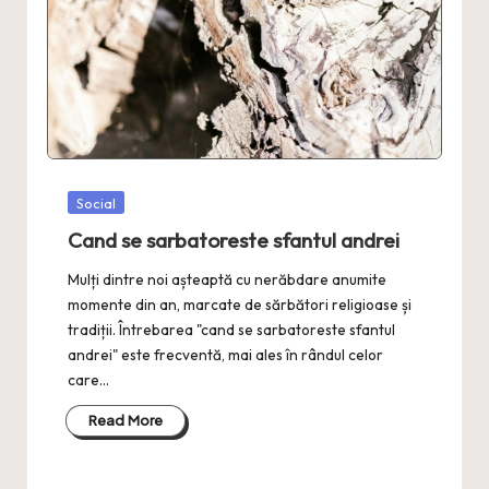
Posted
Social
in
Cand se sarbatoreste sfantul andrei
Mulți dintre noi așteaptă cu nerăbdare anumite
momente din an, marcate de sărbători religioase și
tradiții. Întrebarea "cand se sarbatoreste sfantul
andrei" este frecventă, mai ales în rândul celor
care…
Read More