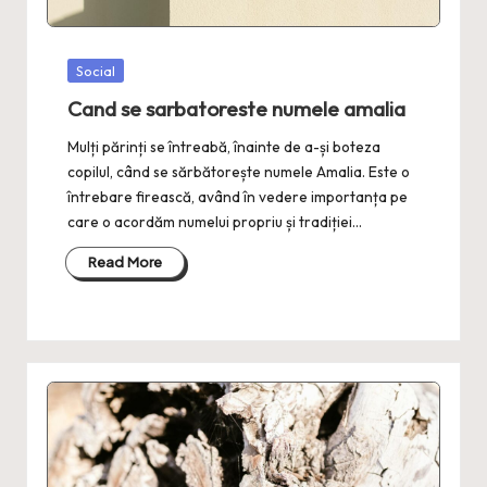
Posted
Social
in
Cand se sarbatoreste numele amalia
Mulți părinți se întreabă, înainte de a-și boteza
copilul, când se sărbătorește numele Amalia. Este o
întrebare firească, având în vedere importanța pe
care o acordăm numelui propriu și tradiției…
Read More