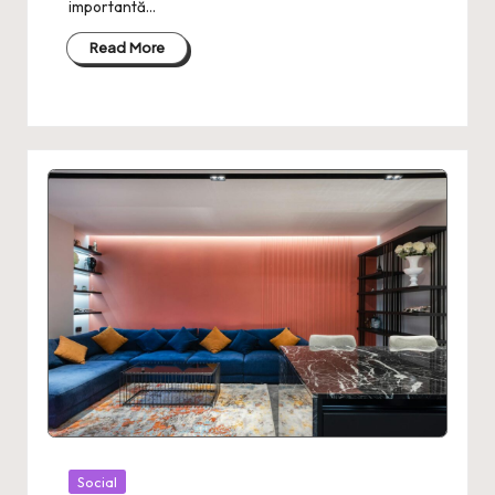
importantă…
Read More
Posted
Social