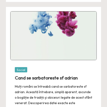
Posted
Social
in
Cand se sarbatoreste sf adrian
Mulți români se întreabă cand se sarbatoreste sf
adrian. Această întrebare, simplă aparent, ascunde
o bogăție de tradiții și obiceiuri legate de acest sfânt
venerat. Descoperirea datei exacte este