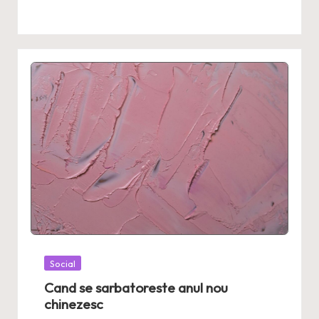
Posted
Social
in
Cand se sarbatoreste anul nou
chinezesc