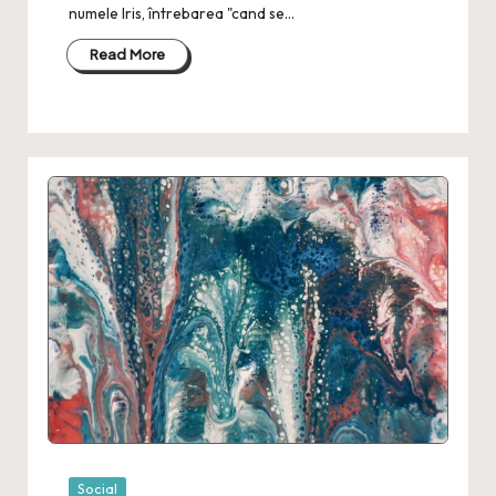
numele Iris, întrebarea "cand se…
Read More
Posted
Social