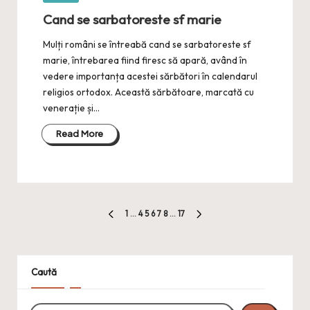
in
Cand se sarbatoreste sf marie
Mulți români se întreabă cand se sarbatoreste sf
marie, întrebarea fiind firesc să apară, având în
vedere importanța acestei sărbători în calendarul
religios ortodox. Această sărbătoare, marcată cu
venerație și…
Read More
Paginație
1
…
4
5
6
7
8
…
17
PREVIOUS
NEXT
articole
PAGE
PAGE
Caută