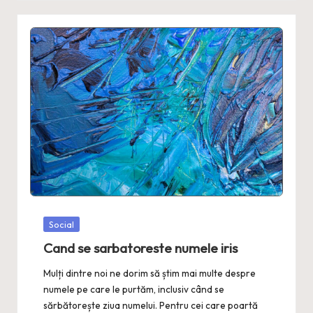
Posted
Social
in
Cand se sarbatoreste numele iris
Mulți dintre noi ne dorim să știm mai multe despre
numele pe care le purtăm, inclusiv când se
sărbătorește ziua numelui. Pentru cei care poartă