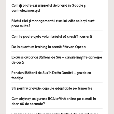
Cum îți protejezi snippetul de brand în Google și
controlezi mesajul
Biletul zilei și managementul riscului: câte selecții sunt
prea multe?
Cum te poate ajuta voluntariatul să crești în carieră
De la quantum training la scenă: Răzvan Oprea
Excursii cu barca Băltenii de Sus – canale liniștite aproape
de casă
Pensiuni Băltenii de Sus în Delta Dunării – gazde cu
tradiție
Stil pentru gravide: capsule adaptabile pe trimestre
Cum obțineți asigurare RCA ieftină online pe e-mail, în
doar 60 de secunde?