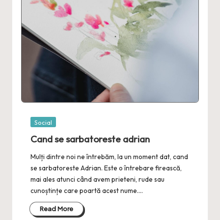
Posted
Social
in
Cand se sarbatoreste adrian
Mulți dintre noi ne întrebăm, la un moment dat, cand
se sarbatoreste Adrian. Este o întrebare firească,
mai ales atunci când avem prieteni, rude sau
cunoștințe care poartă acest nume.…
Read More