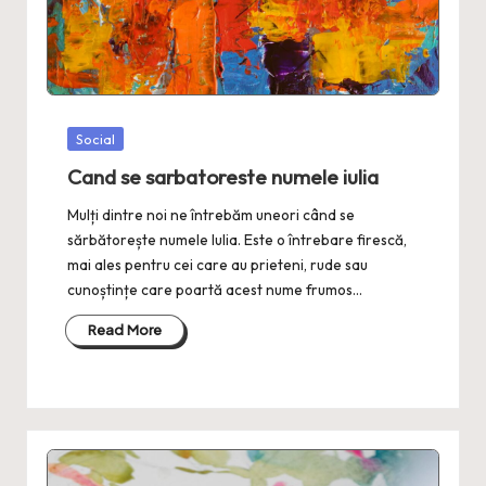
Posted
Social
in
Cand se sarbatoreste numele iulia
Mulți dintre noi ne întrebăm uneori când se
sărbătorește numele Iulia. Este o întrebare firescă,
mai ales pentru cei care au prieteni, rude sau
cunoștințe care poartă acest nume frumos…
Read More