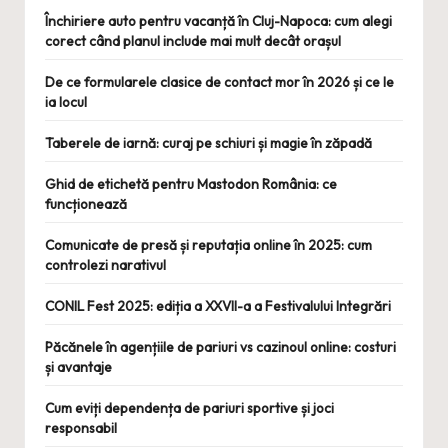
Închiriere auto pentru vacanță în Cluj-Napoca: cum alegi
corect când planul include mai mult decât orașul
De ce formularele clasice de contact mor în 2026 și ce le
ia locul
Taberele de iarnă: curaj pe schiuri și magie în zăpadă
Ghid de etichetă pentru Mastodon România: ce
funcționează
Comunicate de presă și reputația online în 2025: cum
controlezi narativul
CONIL Fest 2025: ediția a XXVII-a a Festivalului Integrări
Păcănele în agențiile de pariuri vs cazinoul online: costuri
și avantaje
Cum eviți dependența de pariuri sportive și joci
responsabil