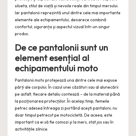
silueta, stilul de viață și nevoile reale din timpul mersului.
Iar pantalonii reprezintă unul dintre cele mai importante
elemente ale echipamentului, deoarece combină
confortul, siguranța și aspectul vizual într-un singur
produs.
De ce pantalonii sunt un
element esențial al
echipamentului moto
Pantalonii moto protejează una dintre cele mai expuse
părți ale corpului. În cazul unei căzături sau al alunecării
pe asfalt, fiecare detaliu contează – de la material până
la poziționarea protecțiilor. În același timp, femeile
petrec adesea întreaga zi purtând acești pantaloni, nu
doar timpul petrecut pe motocicletă. De aceea, este
important ca ei să fie comozi și la mers, stat jos sau în
activitățile zilnice.