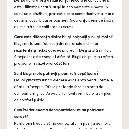
Da, kevlarul oferă o rezistență ridicată la abraziune și
este utilizat pe scară largă în echipamentele moto. În
cazul unei căzături, protecția este semnificativ mai mare
decât în cazul blugilor obișnuiți. Siguranța depinde însă și
de croială și de calitatea execuției.
Care este diferența dintre blugii obișnuiți și blugii moto?
Blugii moto sunt fabricați din materiale mult mai
rezistente și includ adesea protecții. Deși arată similar,
funcția lor este complet diferită. Blugii obișnuiți nu oferă
protecție în cazul unei căzături.
Sunt blugii moto potriviți și pentru începătoare?
Da,
blugii moto
sunt o alegere excelentă pentru femeile
aflate la început. Oferă protecție fără senzația de
echipament greu. Aspectul lor civil contribuie la un plus
de confort psihic.
Cum îmi dau seama dacă pantalonii mi se potrivesc
corect?
Pantalonii trebuie să fie comozi atât în poziția de mers,