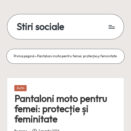
Skip
to
Stiri sociale
content
Stiri
sociale,
conexiuni
reale
Prima pagină
»
Pantaloni moto pentru femei: protecție și feminitate
Posted
Auto
in
Pantaloni moto pentru
femei: protecție și
feminitate