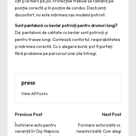
cât și la mers pe jos. Protecțiile trebuie să rămână pe
poziție corectă și în poziția de condus. Dacă simți
disconfort, nu este mărimea sau modelul potrivit.
Sunt pantalonii cu kevlar potriviți pentru drumuri lungi?
Da, pantalonii de calitate cu kevlar sunt potriviți și
pentru trasee lungi. Contează confortul, respirabilitatea
și mărimea corectă. Cu o alegere bună, pot fi purtați
fără probleme pe parcursul unei zile întregi.
press
View All Posts
Post
Previous Post
Next Post
navigation
Închiriere auto pentru
Formare autorizată vs.
vacanță în Cluj-Napoca:
neautorizată: Cum alegi