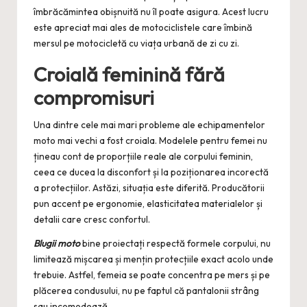
îmbrăcămintea obișnuită nu îl poate asigura. Acest lucru
este apreciat mai ales de motociclistele care îmbină
mersul pe motocicletă cu viața urbană de zi cu zi.
Croială feminină fără
compromisuri
Una dintre cele mai mari probleme ale echipamentelor
moto mai vechi a fost croiala. Modelele pentru femei nu
țineau cont de proporțiile reale ale corpului feminin,
ceea ce ducea la disconfort și la poziționarea incorectă
a protecțiilor. Astăzi, situația este diferită. Producătorii
pun accent pe ergonomie, elasticitatea materialelor și
detalii care cresc confortul.
Blugii moto
bine proiectați respectă formele corpului, nu
limitează mișcarea și mențin protecțiile exact acolo unde
trebuie. Astfel, femeia se poate concentra pe mers și pe
plăcerea condusului, nu pe faptul că pantalonii strâng
sau incomodează.