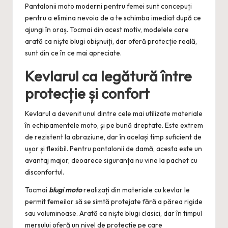
Pantalonii moto moderni pentru femei sunt concepuți
pentru a elimina nevoia de a te schimba imediat după ce
ajungi în oraș. Tocmai din acest motiv, modelele care
arată ca niște blugi obișnuiți, dar oferă protecție reală,
sunt din ce în ce mai apreciate.
Kevlarul ca legătură între
protecție și confort
Kevlarul a devenit unul dintre cele mai utilizate materiale
în echipamentele moto, și pe bună dreptate. Este extrem
de rezistent la abraziune, dar în același timp suficient de
ușor și flexibil. Pentru pantalonii de damă, acesta este un
avantaj major, deoarece siguranța nu vine la pachet cu
disconfortul.
Tocmai
blugi moto
realizați din materiale cu kevlar le
permit femeilor să se simtă protejate fără a părea rigide
sau voluminoase. Arată ca niște blugi clasici, dar în timpul
mersului oferă un nivel de protecție pe care