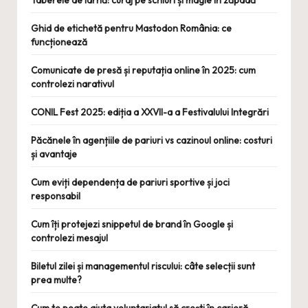
Taberele de iarnă: curaj pe schiuri și magie în zăpadă
Ghid de etichetă pentru Mastodon România: ce
funcționează
Comunicate de presă și reputația online în 2025: cum
controlezi narativul
CONIL Fest 2025: ediția a XXVII-a a Festivalului Integrări
Păcănele în agențiile de pariuri vs cazinoul online: costuri
și avantaje
Cum eviți dependența de pariuri sportive și joci
responsabil
Cum îți protejezi snippetul de brand în Google și
controlezi mesajul
Biletul zilei și managementul riscului: câte selecții sunt
prea multe?