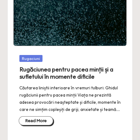
Posted
Rugaciuni
in
Rugăciunea pentru pacea minții și a
sufletului în momente dificile
Căutarea liniștii interioare în vremuri tulburi: Ghidul
rugăciunii pentru pacea minții Viața ne prezintă
adesea provocări neașteptate și dificile, momente în
care ne simțim copleșiți de griji, anxietate și teamă.…
Read More