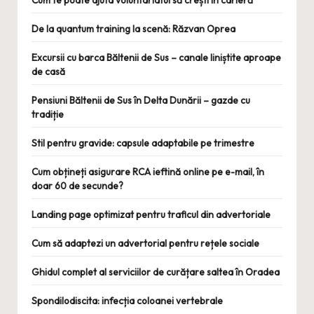
Cum te poate ajuta voluntariatul să crești în carieră
De la quantum training la scenă: Răzvan Oprea
Excursii cu barca Băltenii de Sus – canale liniștite aproape
de casă
Pensiuni Băltenii de Sus în Delta Dunării – gazde cu
tradiție
Stil pentru gravide: capsule adaptabile pe trimestre
Cum obțineți asigurare RCA ieftină online pe e-mail, în
doar 60 de secunde?
Landing page optimizat pentru traficul din advertoriale
Cum să adaptezi un advertorial pentru rețele sociale
Ghidul complet al serviciilor de curățare saltea în Oradea
Spondilodiscita: infecția coloanei vertebrale