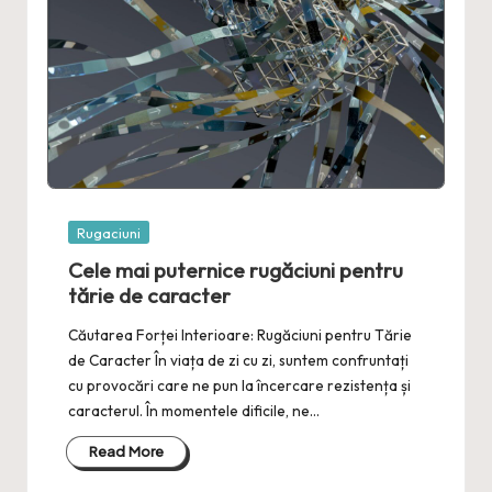
Posted
Rugaciuni
in
Cele mai puternice rugăciuni pentru
tărie de caracter
Căutarea Forței Interioare: Rugăciuni pentru Tărie
de Caracter În viața de zi cu zi, suntem confruntați
cu provocări care ne pun la încercare rezistența și
caracterul. În momentele dificile, ne…
Read More