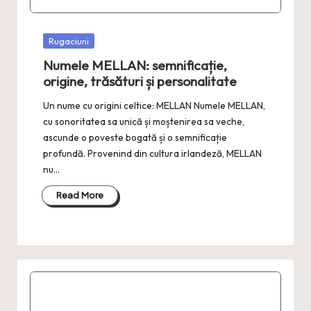
Posted
Rugaciuni
in
Numele MELLAN: semnificație,
origine, trăsături și personalitate
Un nume cu origini celtice: MELLAN Numele MELLAN,
cu sonoritatea sa unică și moștenirea sa veche,
ascunde o poveste bogată și o semnificație
profundă. Provenind din cultura irlandeză, MELLAN
nu…
Read More