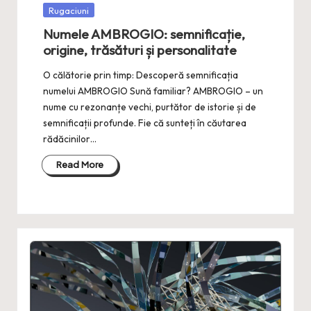
Posted
Rugaciuni
in
Numele AMBROGIO: semnificație,
origine, trăsături și personalitate
O călătorie prin timp: Descoperă semnificația
numelui AMBROGIO Sună familiar? AMBROGIO – un
nume cu rezonanțe vechi, purtător de istorie și de
semnificații profunde. Fie că sunteți în căutarea
rădăcinilor…
Read More