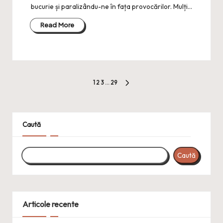
bucurie și paralizându-ne în fața provocărilor. Mulți…
Read More
Paginație
1
2
3
…
29
NEXT
articole
PAGE
Caută
Caută
Articole recente