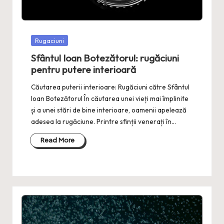
Posted
Rugaciuni
in
Sfântul Ioan Botezătorul: rugăciuni
pentru putere interioară
Căutarea puterii interioare: Rugăciuni către Sfântul
Ioan Botezătorul În căutarea unei vieți mai împlinite
și a unei stări de bine interioare, oamenii apelează
adesea la rugăciune. Printre sfinții venerați în…
Read More