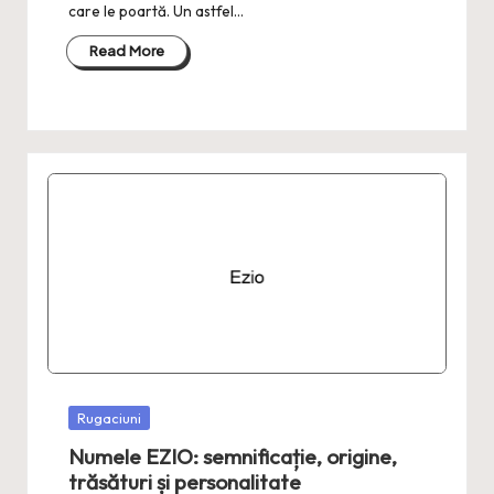
care le poartă. Un astfel…
Read More
Posted
Rugaciuni
in
Numele EZIO: semnificație, origine,
trăsături și personalitate