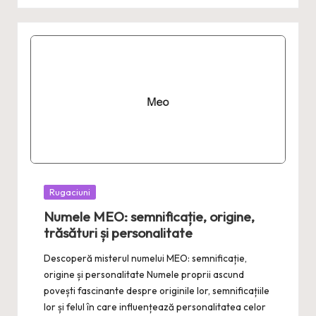
Posted
Rugaciuni
in
Numele MEO: semnificație, origine,
trăsături și personalitate
Descoperă misterul numelui MEO: semnificație,
origine și personalitate Numele proprii ascund
povești fascinante despre originile lor, semnificațiile
lor și felul în care influențează personalitatea celor