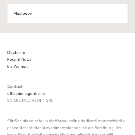
Mastodon
Doctorite
Recent News
Biz Woman
Contact
:
office@e-agentie.ro
SC ARC MEDIASOFT SRL
StiriSociale.ro este un platformă online dedicată monitorizării și
prezentării stirilor și evenimentelor sociale din România și din
lume. Site-ul, oferă o perspectivă actualizată și accesibilă,