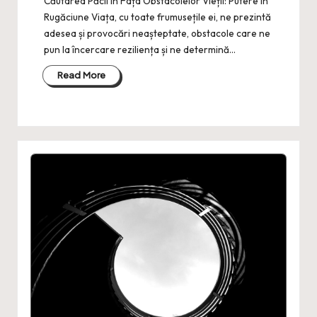
Căutarea Păcii în Fața Obstacolelor Vieții: Putere în
Rugăciune Viața, cu toate frumusețile ei, ne prezintă
adesea și provocări neașteptate, obstacole care ne
pun la încercare reziliența și ne determină…
Read More