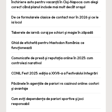
Închiriere auto pentru vacanță în Cluj-Napoca: cum alegi
corect când planul include mai mult decât orașul
De ce formularele clasice de contact mor în 2026 și ce le
ia locul
Taberele de iarnă: curaj pe schiuri și magie în zăpadă
Ghid de etichetă pentru Mastodon România: ce
funcționează
Comunicate de presă și reputația online în 2025: cum
controlezi narativul
CONIL Fest 2025: ediția a XXVII-a a Festivalului Integrări
Păcănele în agențiile de pariuri vs cazinoul online: costuri
și avantaje
Cum eviți dependența de pariuri sportive și joci
responsabil