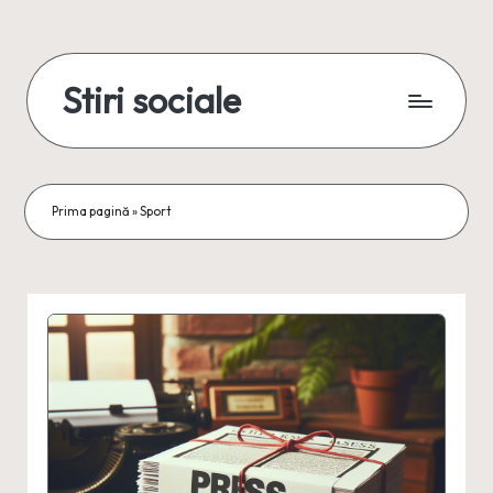
Skip
to
Stiri sociale
content
Stiri
sociale,
conexiuni
reale
Prima pagină
»
Sport