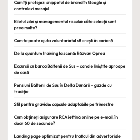
Cum îți protejezi snippetul de brand în Google și
controlezi mesajul
Biletul zilei și managementul riscului: câte selecții sunt
prea multe?
Cum te poate ajuta voluntariatul să crești în carieră
De la quantum training la scenă: Răzvan Oprea
Excursii cu barca Băltenii de Sus – canale liniștite aproape
de casă
Pensiuni Băltenii de Sus în Delta Dunării – gazde cu
tradiție
Stil pentru gravide: capsule adaptabile pe trimestre
Cum obțineți asigurare RCA ieftină online pe e-mail, în
doar 60 de secunde?
Landing page optimizat pentru traficul din advertoriale