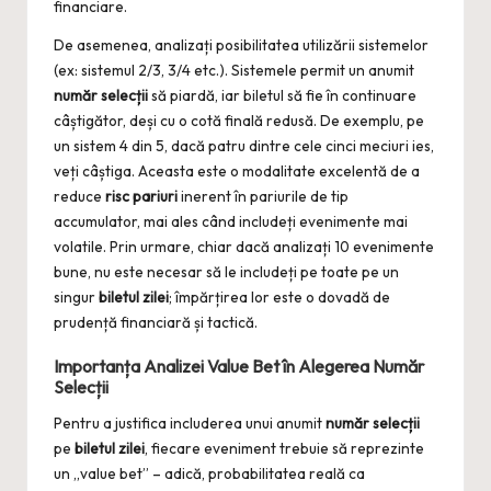
financiare.
De asemenea, analizați posibilitatea utilizării sistemelor
(ex: sistemul 2/3, 3/4 etc.). Sistemele permit un anumit
număr selecții
să piardă, iar biletul să fie în continuare
câștigător, deși cu o cotă finală redusă. De exemplu, pe
un sistem 4 din 5, dacă patru dintre cele cinci meciuri ies,
veți câștiga. Aceasta este o modalitate excelentă de a
reduce
risc pariuri
inerent în pariurile de tip
accumulator, mai ales când includeți evenimente mai
volatile. Prin urmare, chiar dacă analizați 10 evenimente
bune, nu este necesar să le includeți pe toate pe un
singur
biletul zilei
; împărțirea lor este o dovadă de
prudență financiară și tactică.
Importanța Analizei Value Bet în Alegerea
Număr
Selecții
Pentru a justifica includerea unui anumit
număr selecții
pe
biletul zilei
, fiecare eveniment trebuie să reprezinte
un „value bet” – adică, probabilitatea reală ca