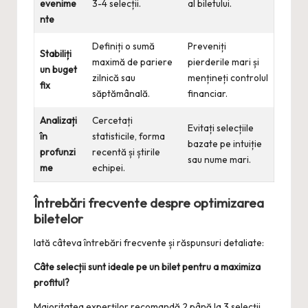
evenime
3-4 selecții.
al biletului.
nte
Definiți o sumă
Preveniți
Stabiliți
maximă de pariere
pierderile mari și
un buget
zilnică sau
mențineți controlul
fix
săptămânală.
financiar.
Analizați
Cercetați
Evitați selecțiile
în
statisticile, forma
bazate pe intuiție
profunzi
recentă și știrile
sau nume mari.
me
echipei.
Întrebări frecvente despre optimizarea
biletelor
Iată câteva întrebări frecvente și răspunsuri detaliate:
Câte selecții sunt ideale pe un bilet pentru a maximiza
profitul?
Majoritatea experților recomandă 2 până la 3 selecții.