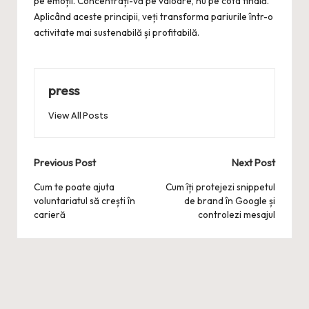
pe emoții. Concentrați-vă pe valoare, nu pe cota finală.
Aplicând aceste principii, veți transforma pariurile într-o
activitate mai sustenabilă și profitabilă.
press
View All Posts
Post
Previous Post
Next Post
navigation
Cum te poate ajuta
Cum îți protejezi snippetul
voluntariatul să crești în
de brand în Google și
carieră
controlezi mesajul