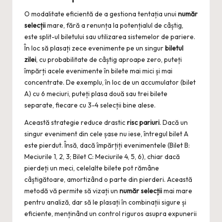
O modalitate eficientă de a gestiona tentația unui
număr
selecții
mare, fără a renunța la potențialul de câștig,
este split-ul biletului sau utilizarea sistemelor de pariere.
În loc să plasați zece evenimente pe un singur
biletul
zilei
, cu probabilitate de câștig aproape zero, puteți
împărți acele evenimente în bilete mai mici și mai
concentrate. De exemplu, în loc de un accumulator (bilet
A) cu 6 meciuri, puteți plasa două sau trei bilete
separate, fiecare cu 3-4 selecții bine alese.
Această strategie reduce drastic
risc pariuri
. Dacă un
singur eveniment din cele șase nu iese, întregul bilet A
este pierdut. Însă, dacă împărțiți evenimentele (Bilet B:
Meciurile 1, 2, 3; Bilet C: Meciurile 4, 5, 6), chiar dacă
pierdeți un meci, celelalte bilete pot rămâne
câștigătoare, amortizând o parte din pierderi. Această
metodă vă permite să vizați un
număr selecții
mai mare
pentru analiză, dar să le plasați în combinații sigure și
eficiente, menținând un control riguros asupra expunerii