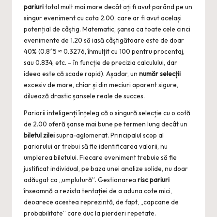
pariuri
total mult mai mare decât ați fi avut parând pe un
singur eveniment cu cota 2.00, care ar fi avut același
potențial de câștig. Matematic, șansa ca toate cele cinci
evenimente de 1.20 să iasă câștigătoare este de doar
40% (0.8^5 ≈ 0.3276, înmulțit cu 100 pentru procentaj,
sau 0.834, etc. – în funcție de precizia calculului, dar
ideea este că scade rapid). Așadar, un
număr selecții
excesiv de mare, chiar și din meciuri aparent sigure,
diluează drastic șansele reale de succes.
Pariorii inteligenți înțeleg că o singură selecție cu o cotă
de 2.00 oferă șanse mai bune pe termen lung decât un
biletul zilei
supra-aglomerat. Principalul scop al
pariorului ar trebui să fie identificarea valorii, nu
umplerea biletului. Fiecare eveniment trebuie să fie
justificat individual, pe baza unei analize solide, nu doar
adăugat ca „umplutură”. Gestionarea
risc pariuri
înseamnă a rezista tentației de a aduna cote mici,
deoarece acestea reprezintă, de fapt, „capcane de
probabilitate” care duc la pierderi repetate.