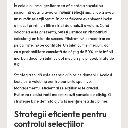
În cele din urmă, gestionarea eficientă a riscului nu
înseamnă doar a avea un
număr selecții
mic, ci de a avea
un
număr selecții
optim, în care fiecare eveniment inclus
a trecut printr-un filtru strict de analiză a valorii. Când
valoarea este prezentă, puteți justifica un
risc pariuri
calculat și un bilet de succes. Păstrați-vă concentrarea
pe calitate, nu pe cantitate. Un bilet cu trei meciuri, dar
cu o probabilitate cumulată de câștig de 50%, este infinit
mai bun decât un bilet cu opt meciuri și o probabilitate de
5%.
Strategia solidă este esențială în orice domeniu. Același
lucru este valabil și pentru pariurile sportive.
Managementul eficient al selecțiilor este crucial.
Evitarea riscului inutil maximizează șansele de câștig. O
strategie bine definită ajută la menținerea disciplinei.
Strategii eficiente pentru
controlul selecțiilor