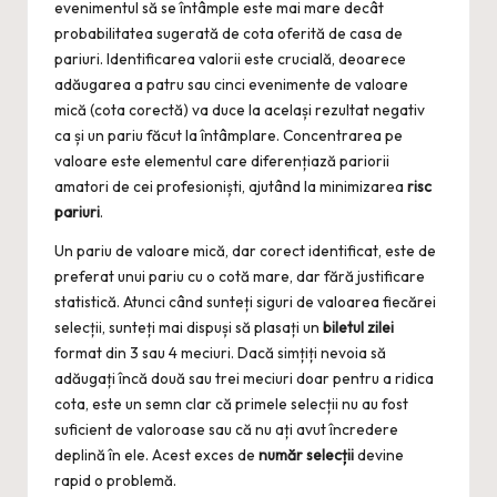
evenimentul să se întâmple este mai mare decât
probabilitatea sugerată de cota oferită de casa de
pariuri. Identificarea valorii este crucială, deoarece
adăugarea a patru sau cinci evenimente de valoare
mică (cota corectă) va duce la același rezultat negativ
ca și un pariu făcut la întâmplare. Concentrarea pe
valoare este elementul care diferențiază pariorii
amatori de cei profesioniști, ajutând la minimizarea
risc
pariuri
.
Un pariu de valoare mică, dar corect identificat, este de
preferat unui pariu cu o cotă mare, dar fără justificare
statistică. Atunci când sunteți siguri de valoarea fiecărei
selecții, sunteți mai dispuși să plasați un
biletul zilei
format din 3 sau 4 meciuri. Dacă simțiți nevoia să
adăugați încă două sau trei meciuri doar pentru a ridica
cota, este un semn clar că primele selecții nu au fost
suficient de valoroase sau că nu ați avut încredere
deplină în ele. Acest exces de
număr selecții
devine
rapid o problemă.