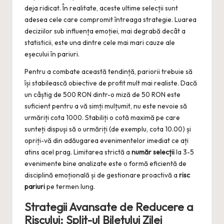
deja ridicat. În realitate, aceste ultime selecții sunt
adesea cele care compromit întreaga strategie. Luarea
deciziilor sub influența emoției, mai degrabă decât a
statisticii, este una dintre cele mai mari cauze ale
eșecului în pariuri.
Pentru a combate această tendință, pariorii trebuie să
își stabilească obiective de profit mult mai realiste. Dacă
un câștig de 500 RON dintr-o miză de 50 RON este
suficient pentru a vă simți mulțumit, nu este nevoie să
urmăriți cota 1000. Stabiliți o cotă maximă pe care
sunteți dispuși să o urmăriți (de exemplu, cota 10.00) și
opriți-vă din adăugarea evenimentelor imediat ce ați
atins acel prag. Limitarea strictă a
număr selecții
la 3-5
evenimente bine analizate este o formă eficientă de
disciplină emoțională și de gestionare proactivă a
risc
pariuri
pe termen lung.
Strategii Avansate de Reducere a
Riscului: Split-ul Biletului Zilei