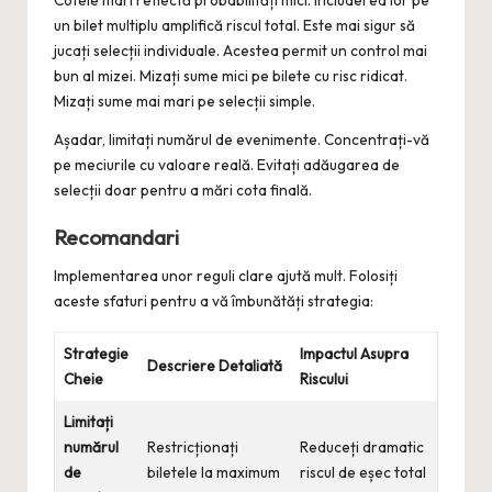
Cotele mari reflectă probabilități mici. Includerea lor pe
un bilet multiplu amplifică riscul total. Este mai sigur să
jucați selecții individuale. Acestea permit un control mai
bun al mizei. Mizați sume mici pe bilete cu risc ridicat.
Mizați sume mai mari pe selecții simple.
Așadar, limitați numărul de evenimente. Concentrați-vă
pe meciurile cu valoare reală. Evitați adăugarea de
selecții doar pentru a mări cota finală.
Recomandari
Implementarea unor reguli clare ajută mult. Folosiți
aceste sfaturi pentru a vă îmbunătăți strategia:
Strategie
Impactul Asupra
Descriere Detaliată
Cheie
Riscului
Limitați
numărul
Restricționați
Reduceți dramatic
de
biletele la maximum
riscul de eșec total