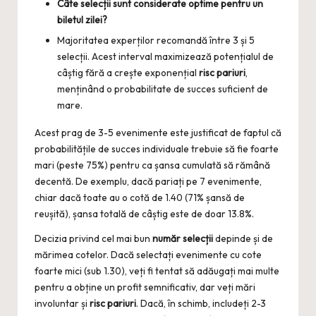
Câte selecții sunt considerate optime pentru un
biletul zilei?
Majoritatea experților recomandă între 3 și 5
selecții. Acest interval maximizează potențialul de
câștig fără a crește exponențial
risc pariuri
,
menținând o probabilitate de succes suficient de
mare.
Acest prag de 3-5 evenimente este justificat de faptul că
probabilitățile de succes individuale trebuie să fie foarte
mari (peste 75%) pentru ca șansa cumulată să rămână
decentă. De exemplu, dacă pariați pe 7 evenimente,
chiar dacă toate au o cotă de 1.40 (71% șansă de
reușită), șansa totală de câștig este de doar 13.8%.
Decizia privind cel mai bun
număr selecții
depinde și de
mărimea cotelor. Dacă selectați evenimente cu cote
foarte mici (sub 1.30), veți fi tentat să adăugați mai multe
pentru a obține un profit semnificativ, dar veți mări
involuntar și
risc pariuri
. Dacă, în schimb, includeți 2-3