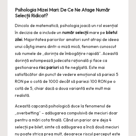
Psihologia Mizei Mari: De Ce Ne Atage
Număr
Selecții
Ridicat?
Dincolo de matematică, psihologia joacă un rol esențial
în decizia de a include un
număr selecții
mare pe
biletul
zilei
. Majoritatea pariorilor amatori sunt atrași de ideea
unui câștig imens dintr-o miză mică, fenomen cunoscut
sub numele de „dorința de îmbogățire rapidă”. Această
dorință estompează judecata rațională și face ca
gestionarea
risc pariuri
să fie neglijată. Este mai
satisfăcător din punct de vedere emoțional să pariezi 5
RON pe o cotă de 1000 decât să pariezi 100 RON pe o
cotă de 5, chiar dacă a doua variantă este mult mai
realistă.
Această capcană psihologică duce la fenomenul de
„overbetting” – adăugarea compulsivă de meciuri doar
pentru a mări cota finală. Când un parior are deja 4
selecții pe bilet, simte că adăugarea a încă două meciuri
nu poate strica prea mult, deoarece riscul perceput este