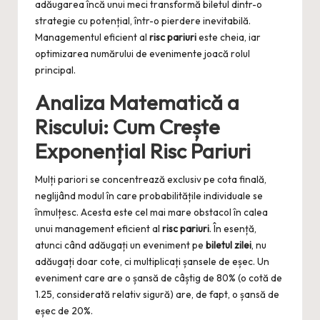
adăugarea încă unui meci transformă biletul dintr-o
strategie cu potențial, într-o pierdere inevitabilă.
Managementul eficient al
risc pariuri
este cheia, iar
optimizarea numărului de evenimente joacă rolul
principal.
Analiza Matematică a
Riscului: Cum Crește
Exponențial
Risc Pariuri
Mulți pariori se concentrează exclusiv pe cota finală,
neglijând modul în care probabilitățile individuale se
înmulțesc. Acesta este cel mai mare obstacol în calea
unui management eficient al
risc pariuri
. În esență,
atunci când adăugați un eveniment pe
biletul zilei
, nu
adăugați doar cote, ci multiplicați șansele de eșec. Un
eveniment care are o șansă de câștig de 80% (o cotă de
1.25, considerată relativ sigură) are, de fapt, o șansă de
eșec de 20%.