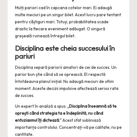
Mulți pariori cad în capcana cotelor mari. Ei adaugă
multe meciuri pe un singur bilet. Acest lucru pare tentant
pentru câștiguri mari. Totuși, probabilitatea scade
drastic la fiecare eveniment adăugat. O singură
greșeală ruinează întregul bilet.
Disciplina este cheia succesului în
pariuri
Disciplina separă pariorii amatori de cei de succes. Un
parior bun știe când să se oprească. El respectă
întotdeauna planul inițial. Nu adaugă meciuri de ultim
moment. Aceste decizii impulsive afectează serios rata
de succes.
Un expert în analiză a spus:
„Disciplina înseamnă să te
oprești când strategia ta e îndeplinită, nu când
entuziasmul îți dictează.”
Acest sfat subliniază
importanța controlului. Concentrați-vă pe calitate, nu pe
cantitate.