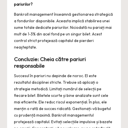
pariurilor?
Bankroll management înseamnă gestionarea strategică
a fondurilor disponibile. Aceasta implică stabilirea unei
sume totale dedicate pariurilor. Niciodată nu pariați mai
mult de 1-3% din acel fond pe un singur bilet. Acest
control strict protejează capitalul de pierderi
neașteptate.
Concluzie: Cheia către pariuri
responsabile
Succesul în pariuri nu depinde de noroc. El este
rezultatul disciplinei stricte. Trebuie să aplicați o
strategie metodică. Limitați numărul de selecții pe
fiecare bilet. Biletele scurte și bine analizate sunt cele
mai eficiente. Ele reduc riscul exponențial. În plus, ele
mențin o rată de succes ridicată. Gestionați-vă bugetul
cu prudență maximă. Bankroll managementul
protejează capitalul. Evitați selecțiile impulsive și bazate