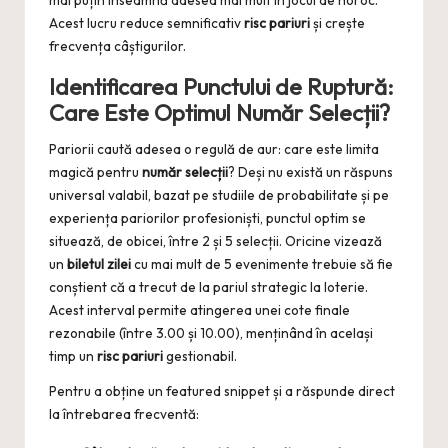
mai puțin înseamnă adesea mai mult în jocul de noroc.
Acest lucru reduce semnificativ
risc pariuri
și crește
frecvența câștigurilor.
Identificarea Punctului de Ruptură:
Care Este Optimul
Număr Selecții
?
Pariorii caută adesea o regulă de aur: care este limita
magică pentru
număr selecții
? Deși nu există un răspuns
universal valabil, bazat pe studiile de probabilitate și pe
experiența pariorilor profesioniști, punctul optim se
situează, de obicei, între 2 și 5 selecții. Oricine vizează
un
biletul zilei
cu mai mult de 5 evenimente trebuie să fie
conștient că a trecut de la pariul strategic la loterie.
Acest interval permite atingerea unei cote finale
rezonabile (între 3.00 și 10.00), menținând în același
timp un
risc pariuri
gestionabil.
Pentru a obține un featured snippet și a răspunde direct
la întrebarea frecventă: