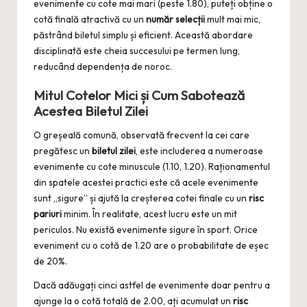
evenimente cu cote mai mari (peste 1.80), puteți obține o
cotă finală atractivă cu un
număr selecții
mult mai mic,
păstrând biletul simplu și eficient. Această abordare
disciplinată este cheia succesului pe termen lung,
reducând dependența de noroc.
Mitul Cotelor Mici și Cum Sabotează
Acestea
Biletul Zilei
O greșeală comună, observată frecvent la cei care
pregătesc un
biletul zilei
, este includerea a numeroase
evenimente cu cote minuscule (1.10, 1.20). Raționamentul
din spatele acestei practici este că acele evenimente
sunt „sigure” și ajută la creșterea cotei finale cu un
risc
pariuri
minim. În realitate, acest lucru este un mit
periculos. Nu există evenimente sigure în sport. Orice
eveniment cu o cotă de 1.20 are o probabilitate de eșec
de 20%.
Dacă adăugați cinci astfel de evenimente doar pentru a
ajunge la o cotă totală de 2.00, ați acumulat un
risc