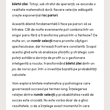
biletul zilei
. Totuși, sub stratul de speranță, se ascunde o
realitate matematică dură: fiecare selecție adăugată
crește exponențial
risc pariuri
.
Această dilemă fundamentală îi face pe pariori să se
întrebe: Cât de multe evenimente pot combina într-un
singur pariu fără a transforma șansa într-o fantezie? De
multe ori, un
număr selecții
mare promite câștiguri
spectaculoase, dar livrează frustrare constantă. Scopul
acestui ghid este să analizeze științific și strategic cum
puteți echilibra dorința de profit cu o gestionare
inteligentă a riscului, transformând
biletul zilei
dintr-un
joc de noroc pur, într-o investiție bazată pe probabilități
calculate.
Vom explora limitele matematice și psihologice care
guvernează succesul pe termen lung. Înțelegerea
relației dintre
număr selecții
și probabilitatea reală de
succes este crucială. Nu este vorba doar de a ghici
rezultatele, ci de a înțelege exact momentul în care