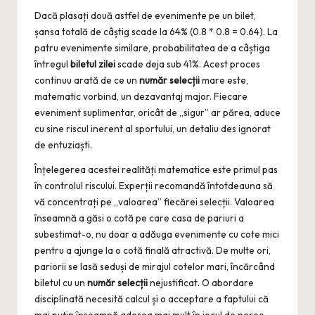
Dacă plasați două astfel de evenimente pe un bilet,
șansa totală de câștig scade la 64% (0.8 * 0.8 = 0.64). La
patru evenimente similare, probabilitatea de a câștiga
întregul
biletul zilei
scade deja sub 41%. Acest proces
continuu arată de ce un
număr selecții
mare este,
matematic vorbind, un dezavantaj major. Fiecare
eveniment suplimentar, oricât de „sigur” ar părea, aduce
cu sine riscul inerent al sportului, un detaliu des ignorat
de entuziaști.
Înțelegerea acestei realități matematice este primul pas
în controlul riscului. Experții recomandă întotdeauna să
vă concentrați pe „valoarea” fiecărei selecții. Valoarea
înseamnă a găsi o cotă pe care casa de pariuri a
subestimat-o, nu doar a adăuga evenimente cu cote mici
pentru a ajunge la o cotă finală atractivă. De multe ori,
pariorii se lasă seduși de mirajul cotelor mari, încărcând
biletul cu un
număr selecții
nejustificat. O abordare
disciplinată necesită calcul și o acceptare a faptului că