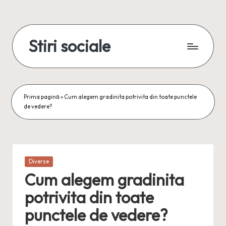
Skip
to
Stiri sociale
content
Stiri
sociale,
conexiuni
reale
Prima pagină
»
Cum alegem gradinita potrivita din toate punctele
de vedere?
Posted
Diverse
in
Cum alegem gradinita
potrivita din toate
punctele de vedere?