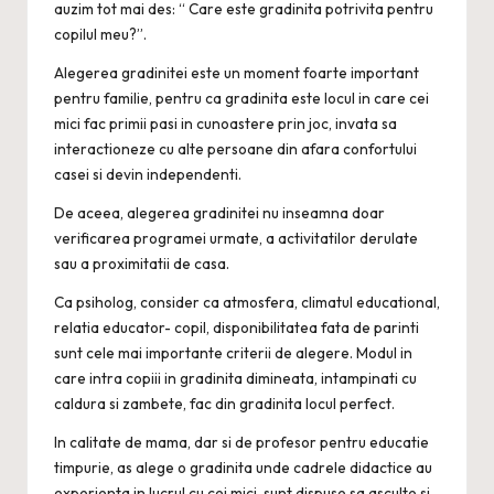
auzim tot mai des: “ Care este gradinita potrivita pentru
copilul meu?”.
Alegerea
gradinitei
este un moment foarte important
pentru familie, pentru ca gradinita este locul in care cei
mici fac primii pasi in cunoastere prin joc, invata sa
interactioneze cu alte persoane din afara confortului
casei si devin independenti.
De aceea, alegerea gradinitei nu inseamna doar
verificarea programei urmate, a activitatilor derulate
sau a proximitatii de casa.
Ca psiholog, consider ca atmosfera, climatul educational,
relatia educator- copil, disponibilitatea fata de parinti
sunt cele mai importante criterii de alegere. Modul in
care intra copiii in gradinita dimineata, intampinati cu
caldura si zambete, fac din gradinita locul perfect.
In calitate de mama, dar si de profesor pentru educatie
timpurie, as alege o
gradinita
unde cadrele didactice au
experienta in lucrul cu cei mici, sunt dispuse sa asculte si