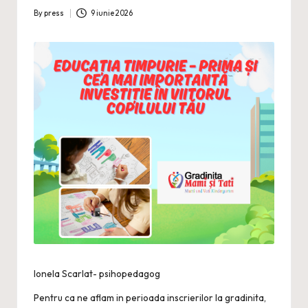
By
press
9 iunie 2026
Posted
by
Ionela Scarlat- psihopedagog
Pentru ca ne aflam in perioada inscrierilor la
gradinita
,