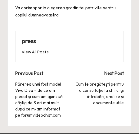
Va dorim spor in alegerea gradinitei potrivite pentru
copilul dumneavoastra!
press
View All Posts
Post
Previous Post
Next Post
navigation
Părerea unui fost model
Cum te pregătești pentru
Viva Diva – de ce am
o consultație la chirurg:
plecat și cum am ajuns să
întrebări, analize și
câștig de 3 ori mai mult
documente utile
după ce m-am informat
pe forumvideochat.com