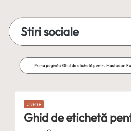
Skip
to
Stiri sociale
content
Stiri
sociale,
conexiuni
Prima pagină
»
Ghid de etichetă pentru Mastodon Ro
reale
Posted
Diverse
in
Ghid de etichetă pe