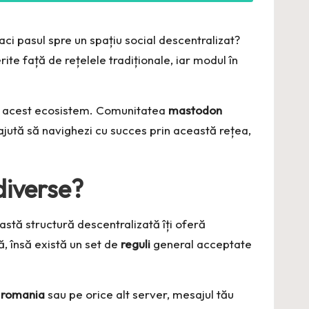
faci pasul spre un spațiu social descentralizat?
ite față de rețelele tradiționale, iar modul în
 acest ecosistem. Comunitatea
mastodon
ajută să navighezi cu succes prin această rețea,
diverse?
stă structură descentralizată îți oferă
ă, însă există un set de
reguli
general acceptate
 romania
sau pe orice alt server, mesajul tău