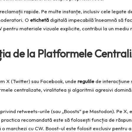
eclamații rapide. Pe multe instanțe, inclusiv cele legate 
 moderatori. O
etichetă
digitală impecabilă înseamnă să faci 
 pentru materiale vizuale explicite, contribui la un mediu m
ția de la Platformele Centra
ecum X (Twitter) sau Facebook, unde
regulile
de interacțiune s
ele centralizate, viralitatea și algoritmii agresivi domin
privind retweets-urile (sau „Boosts” pe Mastodon). Pe X, era
l, practica recomandată este să folosești funcția de răspun
o marchezi cu CW. Boost-ul este folosit exclusiv pentru a p