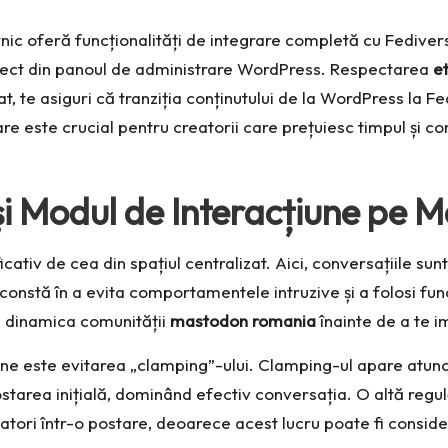
ic oferă funcționalități de integrare completă cu Fediver
i direct din panoul de administrare WordPress. Respectarea
e
t, te asiguri că tranziția conținutului de la WordPress la F
re este crucial pentru creatorii care prețuiesc timpul și 
 și Modul de Interacțiune pe 
ativ de cea din spațiul centralizat. Aici, conversațiile su
constă în a evita comportamentele intruzive și a folosi fun
ge dinamica comunității
mastodon romania
înainte de a te i
une este evitarea „clamping”-ului. Clamping-ul apare atunc
rea inițială, dominând efectiv conversația. O altă regulă 
atori într-o postare, deoarece acest lucru poate fi consid