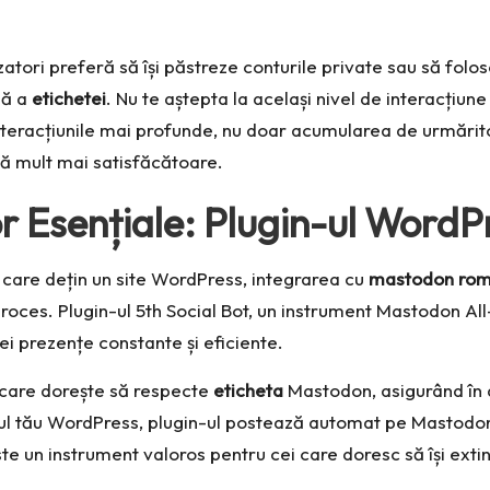
lizatori preferă să își păstreze conturile private sau să folo
lă a
etichetei
. Nu te aștepta la același nivel de interacțiune
nteracțiunile mai profunde, nu doar acumularea de urmărit
ță mult mai satisfăcătoare.
r Esențiale: Plugin-ul WordP
i care dețin un site WordPress, integrarea cu
mastodon rom
 proces. Plugin-ul
5th Social Bot
, un instrument Mastodon Al
i prezențe constante și eficiente.
e care dorește să respecte
eticheta
Mastodon, asigurând în 
te-ul tău WordPress, plugin-ul postează automat pe Mastodo
ste un instrument valoros pentru cei care doresc să își exti