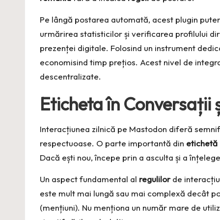
Pe lângă postarea automată, acest plugin putern
urmărirea statisticilor și verificarea profilulu
prezenței digitale. Folosind un instrument dedica
economisind timp prețios. Acest nivel de integra
descentralizate.
Eticheta în Conversații
Interacțiunea zilnică pe Mastodon diferă semnific
respectuoase. O parte importantă din
etichetă
Dacă ești nou, începe prin a asculta și a înțele
Un aspect fundamental al
regulilor
de interacți
este mult mai lungă sau mai complexă decât posta
(mențiuni). Nu menționa un număr mare de utiliz