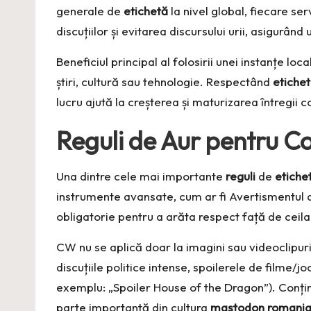
generale de
etichetă
la nivel global, fiecare s
discuțiilor și evitarea discursului urii, asigurând
Beneficiul principal al folosirii unei instanțe lo
știri, cultură sau tehnologie. Respectând
etiche
lucru ajută la creșterea și maturizarea întregii 
Reguli de Aur pentru C
Una dintre cele mai importante
reguli
de
etiche
instrumente avansate, cum ar fi Avertismentul 
obligatorie pentru a arăta respect față de ceilalț
CW nu se aplică doar la imagini sau videoclipuri e
discuțiile politice intense, spoilerele de filme/
exemplu: „Spoiler House of the Dragon”). Conținut
parte importantă din cultura
mastodon romani