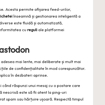
se. Acesta permite afișarea feed-urilor,
tichetei
înseamnă și gestionarea inteligentă a
ediverse este fluidă și automatizată,
conformitatea cu
reguli
ale platformei
Mastodon
nt adesea mai lente, mai deliberate și mult mai
cțiile de confidențialitate în mod corespunzător.
mplica în dezbateri aprinse.
i când răspunzi unui mesaj cu o postare care
nescrisă este să fii atent la ping-uri
erat spam sau hărțuire ușoară. Respectă timpul