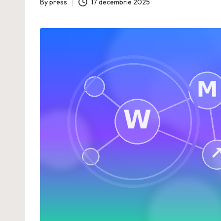
By
press
17 decembrie 2025
Posted
by