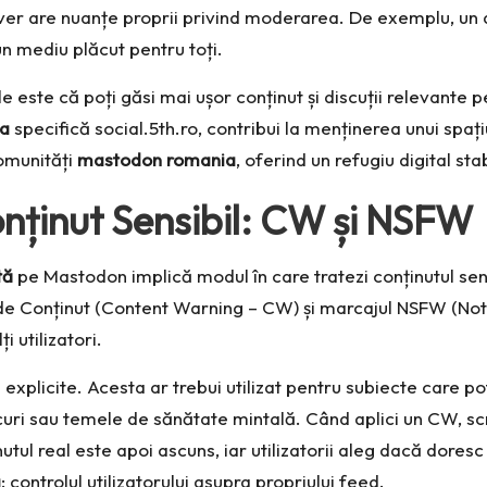
erver are nuanțe proprii privind moderarea. De exemplu, un 
 un mediu plăcut pentru toți.
cale este că poți găsi mai ușor conținut și discuții relevant
ta
specifică
social.5th.ro
, contribui la menținerea unui spaț
comunități
mastodon romania
, oferind un refugiu digital st
onținut Sensibil: CW și NSFW
tă
pe Mastodon implică modul în care tratezi conținutul sens
de Conținut (Content Warning – CW) și marcajul NSFW (Not S
i utilizatori.
xplicite. Acesta ar trebui utilizat pentru subiecte care pot 
jocuri sau temele de sănătate mintală. Când aplici un CW, sc
ul real este apoi ascuns, iar utilizatorii aleg dacă doresc 
a
: controlul utilizatorului asupra propriului feed.