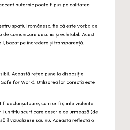
accent puternic poate fi pus pe calitatea
e pentru spațiul românesc, fie că este vorba de
iu de comunicare deschis și echitabil. Acest
abil, bazat pe încredere și transparență.
ibil. Această rețea pune la dispoziție
afe for Work). Utilizarea lor corectă este
fi declanșatoare, cum ar fi știrile violente,
rii un titlu scurt care descrie ce urmează (de
să îl vizualizeze sau nu. Aceasta reflectă o