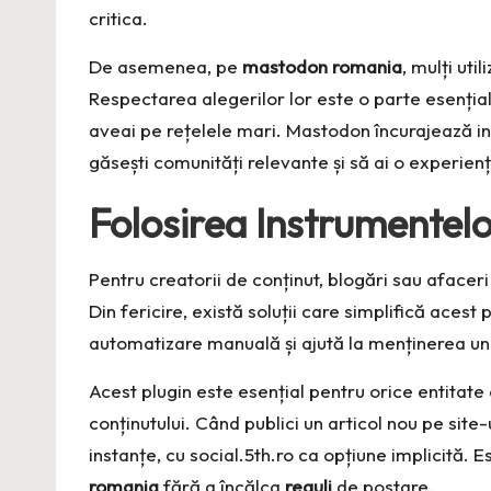
critica.
De asemenea, pe
mastodon romania
, mulți uti
Respectarea alegerilor lor este o parte esenția
aveai pe rețelele mari. Mastodon încurajează i
găsești comunități relevante și să ai o experien
Folosirea Instrumentelo
Pentru creatorii de conținut, blogări sau afacer
Din fericire, există soluții care simplifică acest
automatizare manuală și ajută la menținerea une
Acest plugin este esențial pentru orice entitat
conținutului. Când publici un articol nou pe si
instanțe, cu
social.5th.ro
ca opțiune implicită. E
romania
fără a încălca
reguli
de postare.