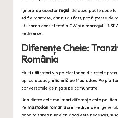
Ignorarea acestor
reguli
de bază poate duce la r
să fie marcate, dar nu au fost, pot fi șterse de
utilizarea consistentă a CW și a marcajului NSFW
Fediverse.
Diferențe Cheie: Tranzi
România
Mulți utilizatori vin pe Mastodon din rețele pr
aplica aceeași
etichetă
pe Mastodon. Pe platform
conversațiile de nișă și pe comunitate.
Una dintre cele mai mari diferențe este politica 
Pe
mastodon romania
și în Fediverse în genera
anonimizarea numelor, dacă este necesar), și să 