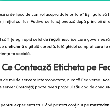
ezi și de lipsa de control asupra datelor tale? Ești gata să 
 inițial confuz. Fediverse funcționează după principii difer
l să înțelegi rapid setul de
reguli
nescrise care guvernează
 pe o
etichetă
digitală corectă. Iată ghidul complet care te 
iența ta socială.
 Ce Contează Eticheta pe Fe
a de mii de servere interconectate, numită Fediverse. Acea
re server (instanță) poate avea propriul său cod de conduit
lă pentru experiența ta. Când postezi conținut pe
mastodon