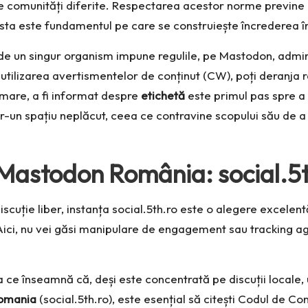
 comunități diferite. Respectarea acestor norme previne abu
sta este fundamentul pe care se construiește încrederea în
e un singur organism impune regulile, pe Mastodon, admini
ilizarea avertismentelor de conținut (CW), poți deranja rap
urmare, a fi informat despre
etichetă
este primul pas spre a
-un spațiu neplăcut, ceea ce contravine scopului său de a 
Mastodon România: social.5
scuție liber, instanța
social.5th.ro
este o alegere excelentă
Aici, nu vei găsi manipulare de engagement sau tracking 
e înseamnă că, deși este concentrată pe discuții locale, uti
omania
(social.5th.ro), este esențial să citești Codul de C