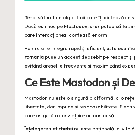
Te-ai săturat de algoritmii care îți dictează ce v
Dacă ești nou pe Mastodon, s-ar putea să te simți
care interacționezi contează enorm.
Pentru a te integra rapid și eficient, este esenția
romania
pune un accent deosebit pe respect și
evitând greșelile frecvente și maximizând exper
Ce Este Mastodon și De
Mastodon nu este o singură platformă, ci o rețe
libertate, dar impune și responsabilitate. Fieca
care asigură o conviețuire armonioasă.
Înțelegerea
etichetei
nu este opțională, ci vita