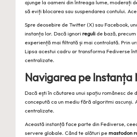
ajunge la oameni din întreaga lume, moderați de
să eviți blocarea sau suspendarea contului. Ace
Spre deosebire de Twitter (X) sau Facebook, und
instanța lor. Dacă ignori
reguli
de bază, precum ut
experiență mai filtrată și mai controlată. Prin 
Lipsa acestui cadru ar transforma Fediverse într
centralizate.
Navigarea pe Instanța 
Dacă ești în căutarea unui spațiu românesc de di
concepută ca un mediu fără algoritmi ascunși. 
centralizate.
Această instanță face parte din Fediverse, ceea c
servere globale. Când te alături pe
mastodon r