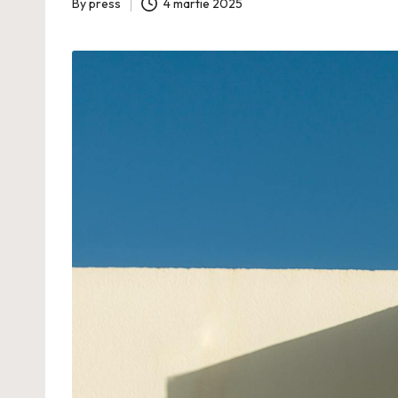
By
press
4 martie 2025
Posted
by