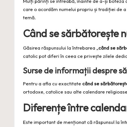
Mulți părinți se întreabă, înainte de a-și boteza 
care o acordăm numelui propriu și tradiției de a
temă.
Când se sărbătorește n
Găsirea răspunsului la întrebarea „
când se sărb
catolic pot diferi în ceea ce privește zilele ded
Surse de informații despre s
Pentru a afla cu exactitate
când se sărbătoreș
ortodoxe, catolice sau alte calendare religioase
Diferențe între calenda
Este important de menționat că răspunsul la înt