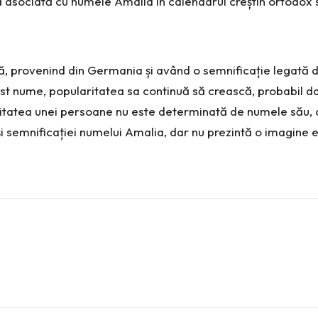
ă asociată cu numele Amalia în calendarul creștin ortodox s
, provenind din Germania și având o semnificație legată d
t nume, popularitatea sa continuă să crească, probabil dato
itatea unei persoane nu este determinată de numele său, ci
i semnificației numelui Amalia, dar nu prezintă o imagine e