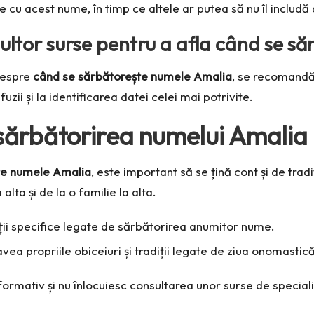
 cu acest nume, în timp ce altele ar putea să nu îl includă 
ultor surse pentru a afla când se s
 despre
când se sărbătorește numele Amalia
, se recomandă
zii și la identificarea datei celei mai potrivite.
 sărbătorirea numelui Amalia
te numele Amalia
, este important să se țină cont și de tradi
lta și de la o familie la alta.
ții specifice legate de sărbătorirea anumitor nume.
ea propriile obiceiuri și tradiții legate de ziua onomastică
nformativ și nu înlocuiesc consultarea unor surse de speciali