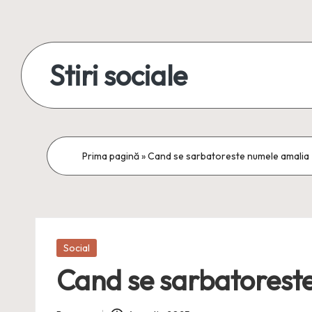
Skip
to
Stiri sociale
content
Stiri
sociale,
conexiuni
Prima pagină
»
Cand se sarbatoreste numele amalia
reale
Posted
Social
in
Cand se sarbatorest