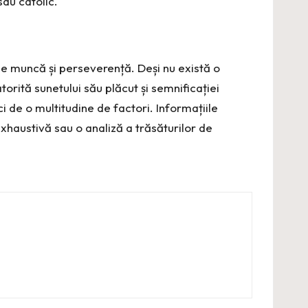
au catolic.
e muncă și perseverență. Deși nu există o
rită sunetului său plăcut și semnificației
 de o multitudine de factori. Informațiile
xhaustivă sau o analiză a trăsăturilor de