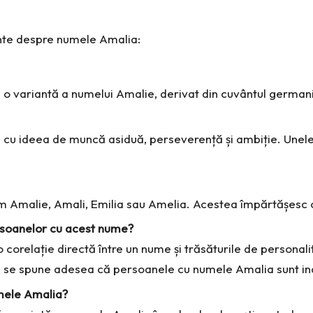
vente despre numele Amalia:
 o variantă a numelui Amalie, derivat din cuvântul germa
 cu ideea de muncă asiduă, perseverență și ambiție. Unele 
m Amalie, Amali, Emilia sau Amelia. Acestea împărtășesc o
ersoanelor cu acest nume?
 corelație directă între un nume și trăsăturile de persona
a, se spune adesea că persoanele cu numele Amalia sunt in
umele Amalia?