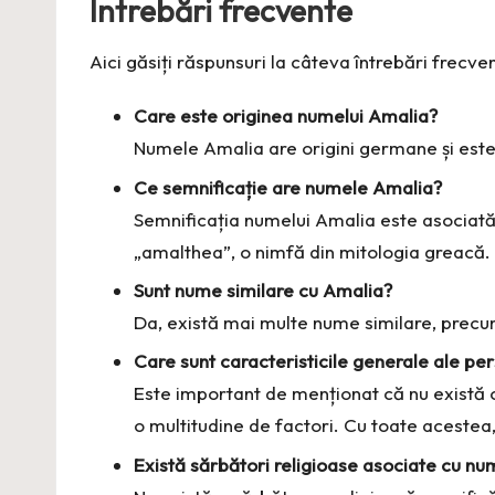
Întrebări frecvente
Aici găsiți răspunsuri la câteva întrebări frec
Care este originea numelui Amalia?
Numele Amalia are origini germane și este
Ce semnificație are numele Amalia?
Semnificația numelui Amalia este asociată
„amalthea”, o nimfă din mitologia greacă.
Sunt nume similare cu Amalia?
Da, există mai multe nume similare, precu
Care sunt caracteristicile generale ale p
Este important de menționat că nu există o
o multitudine de factori. Cu toate aceste
Există sărbători religioase asociate cu n