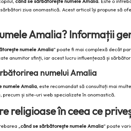
copilul,
când se sărbătorește numele Amalia
. Este o între
 sărbători ziua onomastică. Acest articol își propune să of
umele Amalia? Informații ge
ătorește numele Amalia
” poate fi mai complexă decât par
icate anumitor sfinți, iar acest lucru influențează și sărbăto
ărbătorirea numelui Amalia
te numele Amalia
, este recomandat să consultați mai mult
, precum și site-uri web specializate în onomastică.
re religioase în ceea ce priv
rebarea „
când se sărbătorește numele Amalia
” poate vari