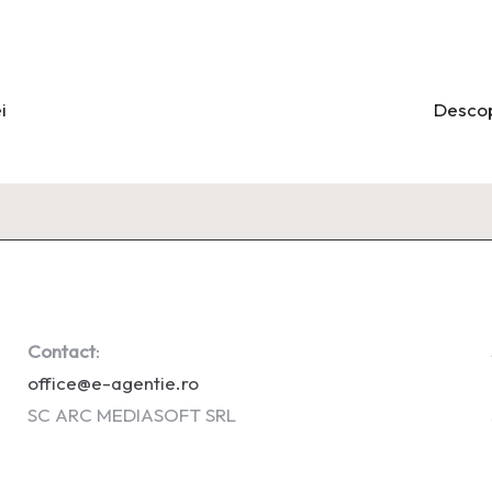
i
Descop
Contact
:
office@e-agentie.ro
SC ARC MEDIASOFT SRL