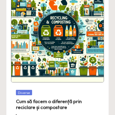
Posted
Diverse
in
Cum să facem o diferență prin
reciclare și compostare