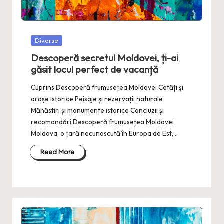
Posted
Diverse
in
Descoperă secretul Moldovei, ți-ai
găsit locul perfect de vacanță
Cuprins Descoperă frumusețea Moldovei Cetăți și
orașe istorice Peisaje și rezervații naturale
Mănăstiri și monumente istorice Concluzii și
recomandări Descoperă frumusețea Moldovei
Moldova, o țară necunoscută în Europa de Est,…
Read More