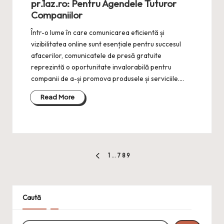
pr.1az.ro: Pentru Agendele Tuturor
Companiilor
Într-o lume în care comunicarea eficientă și
vizibilitatea online sunt esențiale pentru succesul
afacerilor, comunicatele de presă gratuite
reprezintă o oportunitate invalorabilă pentru
companii de a-și promova produsele și serviciile.…
Read More
Paginație
1
…
7
8
9
PREVIOUS
articole
PAGE
Caută