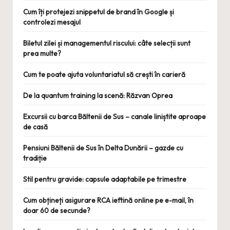
Cum îți protejezi snippetul de brand în Google și
controlezi mesajul
Biletul zilei și managementul riscului: câte selecții sunt
prea multe?
Cum te poate ajuta voluntariatul să crești în carieră
De la quantum training la scenă: Răzvan Oprea
Excursii cu barca Băltenii de Sus – canale liniștite aproape
de casă
Pensiuni Băltenii de Sus în Delta Dunării – gazde cu
tradiție
Stil pentru gravide: capsule adaptabile pe trimestre
Cum obțineți asigurare RCA ieftină online pe e-mail, în
doar 60 de secunde?