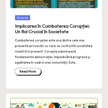
Posted
Diverse
in
Implicarea în Combaterea Corupției:
Un Rol Crucial în Societate
Combaterea corupției este una dintre cele mai
presante provocări cu care se confruntă societatea
noastră în prezent. Corupția subminează
fundamentul democrației, împiedicând progresul și
egalitatea în cadrul unei comunități. Este…
Read More