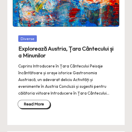
Posted
Diverse
in
Explorează Austria, Țara Cântecului și
a Minunilor
Cuprins Introducere în Țara Cântecului Peisaje
încântătoare și orașe istorice Gastronomia
Austriacă, un adevarat deliciu Activități și
evenimente în Austria Concluzii și sugestii pentru
călătoria viitoare Introducere în Țara Cântecului…
Read More