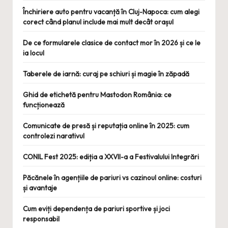
Închiriere auto pentru vacanță în Cluj-Napoca: cum alegi
corect când planul include mai mult decât orașul
De ce formularele clasice de contact mor în 2026 și ce le
ia locul
Taberele de iarnă: curaj pe schiuri și magie în zăpadă
Ghid de etichetă pentru Mastodon România: ce
funcționează
Comunicate de presă și reputația online în 2025: cum
controlezi narativul
CONIL Fest 2025: ediția a XXVII-a a Festivalului Integrări
Păcănele în agențiile de pariuri vs cazinoul online: costuri
și avantaje
Cum eviți dependența de pariuri sportive și joci
responsabil