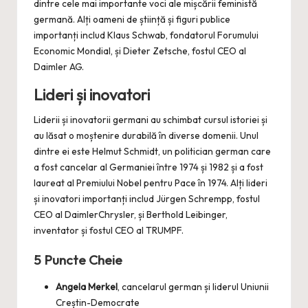
dintre cele mai importante voci ale mișcării feministă
germană. Alți oameni de știință și figuri publice
importanți includ Klaus Schwab, fondatorul Forumului
Economic Mondial, și Dieter Zetsche, fostul CEO al
Daimler AG.
Lideri și inovatori
Liderii și inovatorii germani au schimbat cursul istoriei și
au lăsat o moștenire durabilă în diverse domenii. Unul
dintre ei este Helmut Schmidt, un politician german care
a fost cancelar al Germaniei între 1974 și 1982 și a fost
laureat al Premiului Nobel pentru Pace în 1974. Alți lideri
și inovatori importanți includ Jürgen Schrempp, fostul
CEO al DaimlerChrysler, și Berthold Leibinger,
inventator și fostul CEO al TRUMPF.
5 Puncte Cheie
Angela Merkel
, cancelarul german și liderul Uniunii
Creștin-Democrate