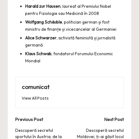
Harald zur Hausen
, laureat al Premiului Nobel
pentru Fiziologie sau Medicină în 2008
Wolfgang Schäuble
, politician german și fost
ministru de finanțe și vicecancelar al Germaniei
Alice Schwarzer
, activistă feministă și jurnalistă
germană
Klaus Schwab
, fondatorul Forumului Economic
Mondial
comunicat
View All Posts
Post
Previous Post
Next Post
navigation
Descoperă secretul
Descoperă secretul
sportului în Austria, de la
Moldovei, ți-ai găsit locul