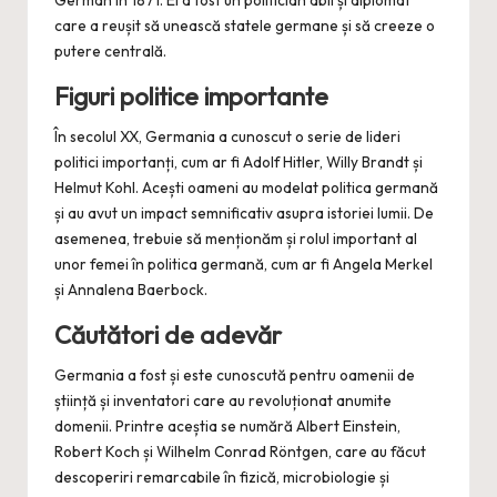
German în 1871. El a fost un politician abil și diplomat
care a reușit să unească statele germane și să creeze o
putere centrală.
Figuri politice importante
În secolul XX, Germania a cunoscut o serie de lideri
politici importanți, cum ar fi Adolf Hitler, Willy Brandt și
Helmut Kohl. Acești oameni au modelat politica germană
și au avut un impact semnificativ asupra istoriei lumii. De
asemenea, trebuie să menționăm și rolul important al
unor femei în politica germană, cum ar fi Angela Merkel
și Annalena Baerbock.
Căutători de adevăr
Germania a fost și este cunoscută pentru oamenii de
știință și inventatori care au revoluționat anumite
domenii. Printre aceștia se numără Albert Einstein,
Robert Koch și Wilhelm Conrad Röntgen, care au făcut
descoperiri remarcabile în fizică, microbiologie și