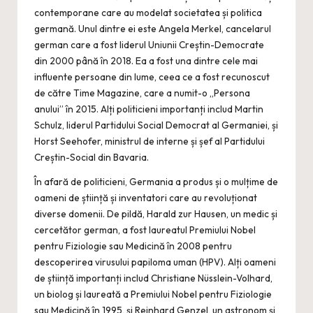
contemporane care au modelat societatea și politica
germană. Unul dintre ei este Angela Merkel, cancelarul
german care a fost liderul Uniunii Creștin-Democrate
din 2000 până în 2018. Ea a fost una dintre cele mai
influente persoane din lume, ceea ce a fost recunoscut
de către Time Magazine, care a numit-o „Persona
anului” în 2015. Alți politicieni importanți includ Martin
Schulz, liderul Partidului Social Democrat al Germaniei, și
Horst Seehofer, ministrul de interne și șef al Partidului
Creștin-Social din Bavaria.
În afară de politicieni, Germania a produs și o mulțime de
oameni de știință și inventatori care au revoluționat
diverse domenii. De pildă, Harald zur Hausen, un medic și
cercetător german, a fost laureatul Premiului Nobel
pentru Fiziologie sau Medicină în 2008 pentru
descoperirea virusului papiloma uman (HPV). Alți oameni
de știință importanți includ Christiane Nüsslein-Volhard,
un biolog și laureată a Premiului Nobel pentru Fiziologie
sau Medicină în 1995, și Reinhard Genzel, un astronom și