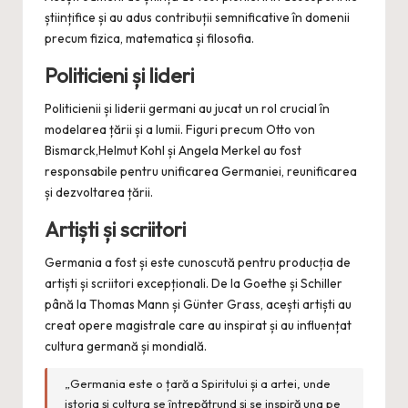
științifice și au adus contribuții semnificative în domenii
precum fizica, matematica și filosofia.
Politicieni și lideri
Politicienii și liderii germani au jucat un rol crucial în
modelarea țării și a lumii. Figuri precum Otto von
Bismarck,Helmut Kohl și Angela Merkel au fost
responsabile pentru unificarea Germaniei, reunificarea
și dezvoltarea țării.
Artiști și scriitori
Germania a fost și este cunoscută pentru producția de
artiști și scriitori excepționali. De la Goethe și Schiller
până la Thomas Mann și Günter Grass, acești artiști au
creat opere magistrale care au inspirat și au influențat
cultura germană și mondială.
„Germania este o țară a Spiritului și a artei, unde
istoria și cultura se întrepătrund și se inspiră una pe