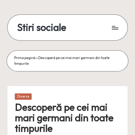
Skip
to
Stiri sociale
content
Stiri
sociale,
conexiuni
reale
Prima pagină
»
Descoperă pe cei mai mari germani din toate
timpurile
Posted
Diverse
in
Descoperă pe cei mai
mari germani din toate
timpurile