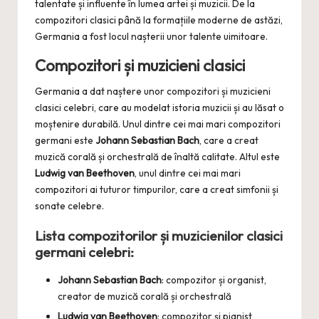
talentate și influente în lumea artei și muzicii. De la
compozitori clasici până la formațiile moderne de astăzi,
Germania a fost locul nașterii unor talente uimitoare.
Compozitori și muzicieni clasici
Germania a dat naștere unor compozitori și muzicieni
clasici celebri, care au modelat istoria muzicii și au lăsat o
moștenire durabilă. Unul dintre cei mai mari compozitori
germani este
Johann Sebastian Bach
, care a creat
muzică corală și orchestrală de înaltă calitate. Altul este
Ludwig van Beethoven
, unul dintre cei mai mari
compozitori ai tuturor timpurilor, care a creat simfonii și
sonate celebre.
Lista compozitorilor și muzicienilor clasici
germani celebri:
Johann Sebastian Bach
: compozitor și organist,
creator de muzică corală și orchestrală
Ludwig van Beethoven
: compozitor și pianist,