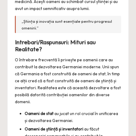
medicină. Acești oameni au schimbat cursul științei și au
avut un impact semnificativ asupra lumii.
„Știința și inovația sunt esențiale pentru progresul
omenirii.”
Intrebari/Raspunsuri: Mituri sau
Realitate?
O întrebare frecventă îi privește pe oamenii care au
contribuit la dezvoltarea Germaniei moderne. Unii spun
că Germania a fost construită de oameni de stat, în timp
ce alții cred că a fost construită de oameni de știință și
inventatori. Realitatea este că această dezvoltare a fost
posibilă datorită contribuției oamenilor din diverse
domenii.
Oameni de stat
au jucat un rol crucial în unificarea
și dezvoltarea Germaniei.
Oameni de știință și inventatori
au făcut