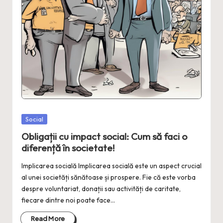
Posted
Social
in
Obligații cu impact social: Cum să faci o
diferență în societate!
Implicarea socială Implicarea socială este un aspect crucial
al unei societăți sănătoase și prospere. Fie că este vorba
despre voluntariat, donații sau activități de caritate,
fiecare dintre noi poate face…
Read More