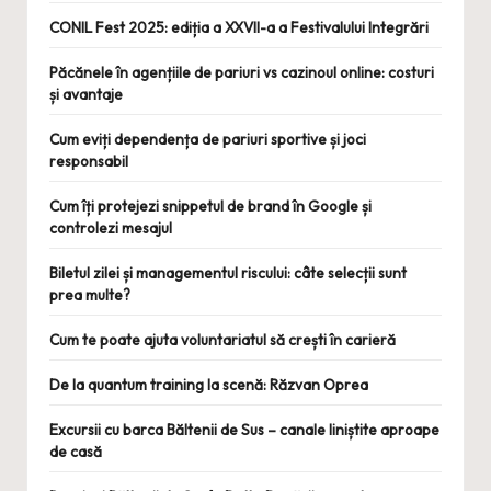
CONIL Fest 2025: ediția a XXVII-a a Festivalului Integrări
Păcănele în agențiile de pariuri vs cazinoul online: costuri
și avantaje
Cum eviți dependența de pariuri sportive și joci
responsabil
Cum îți protejezi snippetul de brand în Google și
controlezi mesajul
Biletul zilei și managementul riscului: câte selecții sunt
prea multe?
Cum te poate ajuta voluntariatul să crești în carieră
De la quantum training la scenă: Răzvan Oprea
Excursii cu barca Băltenii de Sus – canale liniștite aproape
de casă