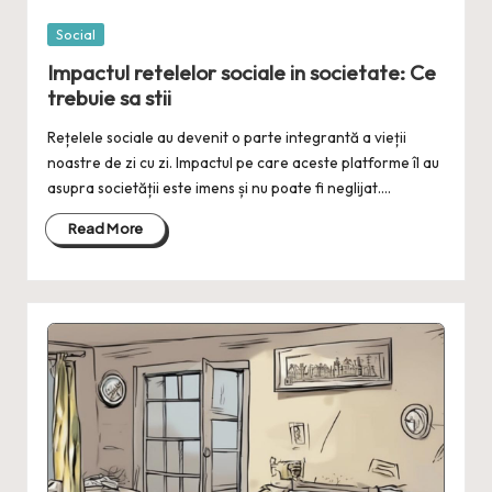
Posted
Social
in
Impactul retelelor sociale in societate: Ce
trebuie sa stii
Rețelele sociale au devenit o parte integrantă a vieții
noastre de zi cu zi. Impactul pe care aceste platforme îl au
asupra societății este imens și nu poate fi neglijat.…
Read More