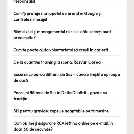
responsabil
Cum îți protejezi snippetul de brand în Google și
controlezi mesajul
Biletul zilei și managementul riscului: câte selecții sunt
prea multe?
Cum te poate ajuta voluntariatul să crești în carieră
De la quantum training la scenă: Răzvan Oprea
Excursii cu barca Băltenii de Sus – canale liniștite aproape
de casă
Pensiuni Băltenii de Sus în Delta Dunării – gazde cu
tradiție
Stil pentru gravide: capsule adaptabile pe trimestre
Cum obțineți asigurare RCA ieftină online pe e-mail, în
doar 60 de secunde?