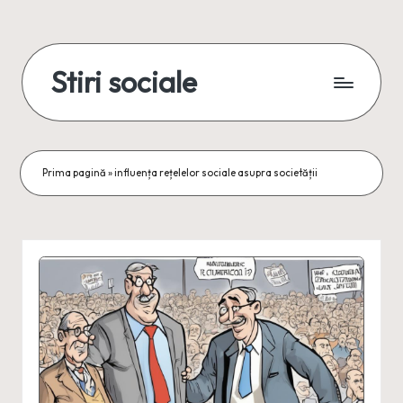
Skip
to
Stiri sociale
content
Stiri
sociale,
conexiuni
reale
Prima pagină
»
influența rețelelor sociale asupra societății