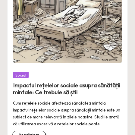
Posted
Social
in
Impactul rețelelor sociale asupra sănătății
mintale: Ce trebuie să știi
Cum rețelele sociale afectează sănătatea mintală
Impactul rețelelor sociale asupra sănătății mintale este un
subiect de mare relevanță în zilele noastre. Studiile arată
că utilizarea excesivă a rețelelor sociale poate…
Read More