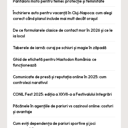
Pantaloni moto pentru femei: protecție și feminitate
Închiriere auto pentru vacanță în Cluj-Napoca: cum alegi
corect când planul include mai mult decât orașul
De ce formularele clasice de contact mor în 2026 și ce le
ia locul
Taberele de iarnă: curaj pe schiuri și magie în zăpadă
Ghid de etichetă pentru Mastodon România: ce
funcționează
Comunicate de presă și reputația online în 2025: cum
controlezi narativul
CONIL Fest 2025: ediția a XXVII-a a Festivalului Integrări
Păcănele în agențiile de pariuri vs cazinoul online: costuri
și avantaje
Cum eviți dependența de pariuri sportive și joci