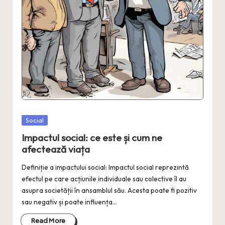
Posted
Social
in
Impactul social: ce este și cum ne
afectează viața
Definiție a impactului social: Impactul social reprezintă
efectul pe care acțiunile individuale sau colective îl au
asupra societății în ansamblul său. Acesta poate fi pozitiv
sau negativ și poate influența…
Read More