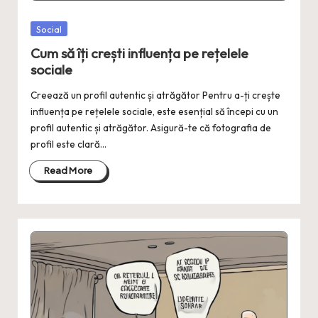
Posted
Social
in
Cum să îți crești influența pe rețelele
sociale
Creează un profil autentic și atrăgător Pentru a-ți crește
influența pe rețelele sociale, este esențial să începi cu un
profil autentic și atrăgător. Asigură-te că fotografia de
profil este clară…
Read More