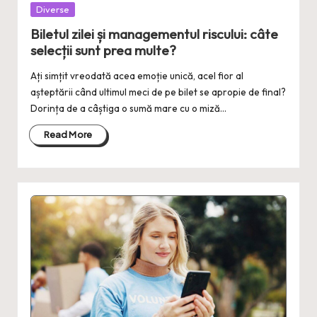
Posted
Diverse
in
Biletul zilei și managementul riscului: câte
selecții sunt prea multe?
Ați simțit vreodată acea emoție unică, acel fior al
așteptării când ultimul meci de pe bilet se apropie de final?
Dorința de a câștiga o sumă mare cu o miză…
Read More