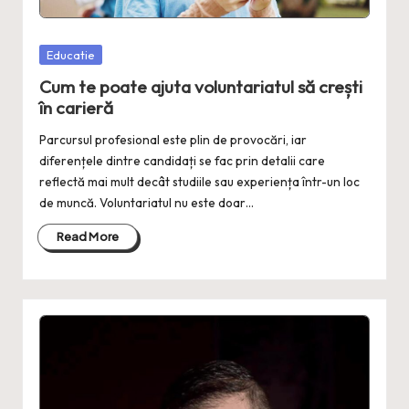
Posted
Educatie
in
Cum te poate ajuta voluntariatul să crești
în carieră
Parcursul profesional este plin de provocări, iar
diferențele dintre candidați se fac prin detalii care
reflectă mai mult decât studiile sau experiența într-un loc
de muncă. Voluntariatul nu este doar…
Read More