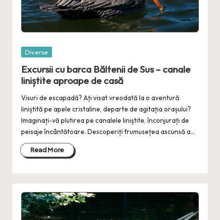
Posted
Diverse
in
Excursii cu barca Băltenii de Sus – canale
liniștite aproape de casă
Visuri de escapadă? Ați visat vreodată la o aventură
liniștită pe apele cristaline, departe de agitația orașului?
Imaginați-vă plutirea pe canalele liniștite, înconjurați de
peisaje încântătoare. Descoperiți frumusețea ascunsă a…
Read More