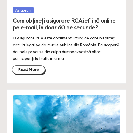
Posted
Asigurari
in
Cum obțineți asigurare RCA ieftină online
pe e-mail, în doar 60 de secunde?
O asigurare RCA este documentul fără de care nu puteți
circula legal pe drumurile publice din România. Ea acoperă
daunele produse din culpa dumneavoastră altor
participanți la trafic în urma…
Read More