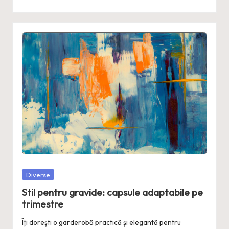
Posted
Diverse
in
Stil pentru gravide: capsule adaptabile pe
trimestre
Îți dorești o garderobă practică și elegantă pentru