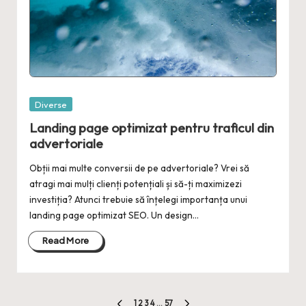
Posted
Diverse
in
Landing page optimizat pentru traficul din
advertoriale
Obții mai multe conversii de pe advertoriale? Vrei să
atragi mai mulți clienți potențiali și să-ți maximizezi
investiția? Atunci trebuie să înțelegi importanța unui
landing page optimizat SEO. Un design…
Read More
1
2
3
4
…
57