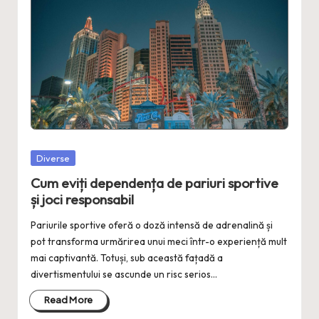
Posted
Diverse
in
Cum eviți dependența de pariuri sportive
și joci responsabil
Pariurile sportive oferă o doză intensă de adrenalină și
pot transforma urmărirea unui meci într-o experiență mult
mai captivantă. Totuși, sub această fațadă a
divertismentului se ascunde un risc serios…
Read More