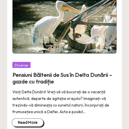
Posted
Diverse
in
Pensiuni Băltenii de Sus în Delta Dunării –
gazde cu tradiție
Visiți Delta Dunării! Vreți să vă bucurați de o vacanță
autentică, departe de agitația orașului? Imaginați-vă
trezindu-vă dimineața cu sunetul naturii, înconjurați de
frumusețea unică a Deltei. Asta e posibil…
Read More