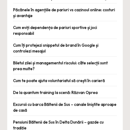
Păcănele în agențiile de pariuri vs cazinoul online: costuri
și avantaje
Cum eviți dependența de pariuri sportive și joci
responsabil
Cum îți protejezi snippetul de brand în Google și
controlezi mesajul
Biletul zilei și managementul riscului: câte selecții sunt
prea multe?
Cum te poate ajuta voluntariatul să crești în carieră
De la quantum training la scenă: Răzvan Oprea
Excursii cu barca Băltenii de Sus – canale liniștite aproape
de casă
Pensiuni Băltenii de Sus în Delta Dunării – gazde cu
tradiție