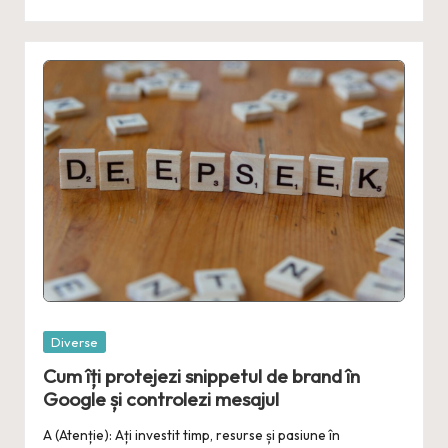
Posted
Diverse
in
Cum îți protejezi snippetul de brand în
Google și controlezi mesajul
A (Atenție): Ați investit timp, resurse și pasiune în