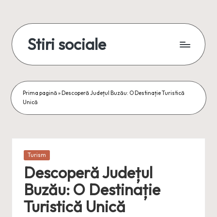
Skip
to
Stiri sociale
content
Stiri
sociale,
conexiuni
reale
Prima pagină
»
Descoperă Județul Buzău: O Destinație Turistică
Unică
Posted
Turism
in
Descoperă Județul
Buzău: O Destinație
Turistică Unică