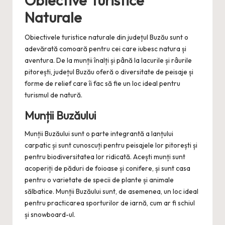
Naturale
Obiectivele turistice naturale din județul Buzău sunt o
adevărată comoară pentru cei care iubesc natura și
aventura. De la munții înalți și până la lacurile și râurile
pitorești, județul Buzău oferă o diversitate de peisaje și
forme de relief care îi fac să fie un loc ideal pentru
turismul de natură.
Munții Buzăului
Munții Buzăului sunt o parte integrantă a lanțului
carpatic și sunt cunoscuți pentru peisajele lor pitorești și
pentru biodiversitatea lor ridicată. Acești munți sunt
acoperiți de păduri de foioase și conifere, și sunt casa
pentru o varietate de specii de plante și animale
sălbatice. Munții Buzăului sunt, de asemenea, un loc ideal
pentru practicarea sporturilor de iarnă, cum ar fi schiul
și snowboard-ul.