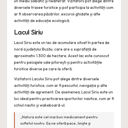
un mediu sălbatic și nealterat. Vizitatorii pot alege dintre
diversele trasee turistice și pot participa la activități cum
ar fi observarea păsărilor, excursii ghidate și alte
activități de educație ecologică.
Lacul Siriu
Lacul Siriu este un lac de acumulare situat în partea de
nord a județului Buzău, care are o suprafață de
aproximativ 1.300 de hectare. Acest lac este cunoscut
pentru peisajele sale pitorești și pentru activitățile
turistice diverse pe care le oferă.
Vizitatorii Lacului Siriu pot alege dintre diversele
activități turistice, cum ar fi pescuitul, navigația și alte
activități de agrement. De asemenea, Lacul Siriu este un
loc ideal pentru practicarea sporturilor nautice, cum ar fi
schiul nautic și wakeboard-ul.
„Natura este cel mai bun medicament pentru
sufletul nostru. Ea ne oferă pace, liniște și