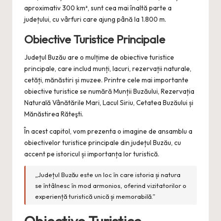
aproximativ 300 km², sunt cea mai înaltă parte a
județului, cu vârfuri care ajung până la 1.800 m.
Obiective Turistice Principale
Județul Buzău are o mulțime de obiective turistice
principale, care includ munți, lacuri, rezervații naturale,
cetăți, mănăstiri și muzee. Printre cele mai importante
obiective turistice se numără Munții Buzăului, Rezervația
Naturală Vânătările Mari, Lacul Siriu, Cetatea Buzăului și
Mănăstirea Răteşti.
În acest capitol, vom prezenta o imagine de ansamblu a
obiectivelor turistice principale din județul Buzău, cu
accent pe istoricul și importanța lor turistică.
„Județul Buzău este un loc în care istoria și natura
se întâlnesc în mod armonios, oferind vizitatorilor o
experiență turistică unică și memorabilă.”
Obiective Turistice