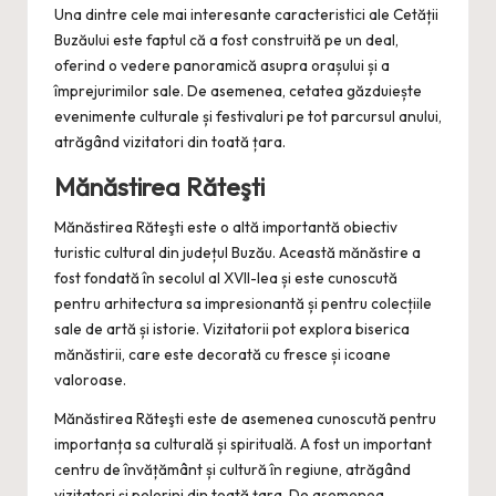
Una dintre cele mai interesante caracteristici ale Cetății
Buzăului este faptul că a fost construită pe un deal,
oferind o vedere panoramică asupra orașului și a
împrejurimilor sale. De asemenea, cetatea găzduiește
evenimente culturale și festivaluri pe tot parcursul anului,
atrăgând vizitatori din toată țara.
Mănăstirea Răteşti
Mănăstirea Răteşti este o altă importantă obiectiv
turistic cultural din județul Buzău. Această mănăstire a
fost fondată în secolul al XVII-lea și este cunoscută
pentru arhitectura sa impresionantă și pentru colecțiile
sale de artă și istorie. Vizitatorii pot explora biserica
mănăstirii, care este decorată cu fresce și icoane
valoroase.
Mănăstirea Răteşti este de asemenea cunoscută pentru
importanța sa culturală și spirituală. A fost un important
centru de învățământ și cultură în regiune, atrăgând
vizitatori și pelerini din toată țara. De asemenea,