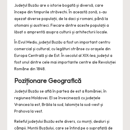
Județul Buzău are o istorie bogată și diversă, care
începe din timpurile străvechi. În această zonă, s-au
așezat diverse populații, de la daci și romani, până la
otomani și austrieci. Fiecare dintre aceste populații a
lăsat o amprentă asupra culturii și arhitecturii locale.
În Evul Mediu, județul Buzău a fost un important centru
comercial și cultural, cu legături strânse cu orașele din
Europa Centrală și de Est. În secolul al XIX-lea, județul a
fost unul dintre cele mai importante centre ale Revoluției
Române din 1848.
Poziționare Geografică
Județul Buzău se află în partea de est a României, în
regiunea Moldovei. El se învecinează cu județele
Vrancea la est, Brăila la sud, Ialomița la sud-vest și
Prahova la vest.
Relieful județului Buzău este divers, cu munți, dealuri și
câmpii. Munții Buzăului, care se întind pe o suprafață de