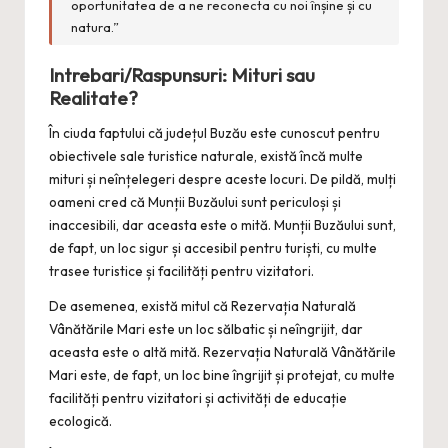
oportunitatea de a ne reconecta cu noi înșine și cu
natura.”
Intrebari/Raspunsuri: Mituri sau
Realitate?
În ciuda faptului că județul Buzău este cunoscut pentru
obiectivele sale turistice naturale, există încă multe
mituri și neînțelegeri despre aceste locuri. De pildă, mulți
oameni cred că Munții Buzăului sunt periculoși și
inaccesibili, dar aceasta este o mită. Munții Buzăului sunt,
de fapt, un loc sigur și accesibil pentru turiști, cu multe
trasee turistice și facilități pentru vizitatori.
De asemenea, există mitul că Rezervația Naturală
Vânătările Mari este un loc sălbatic și neîngrijit, dar
aceasta este o altă mită. Rezervația Naturală Vânătările
Mari este, de fapt, un loc bine îngrijit și protejat, cu multe
facilități pentru vizitatori și activități de educație
ecologică.