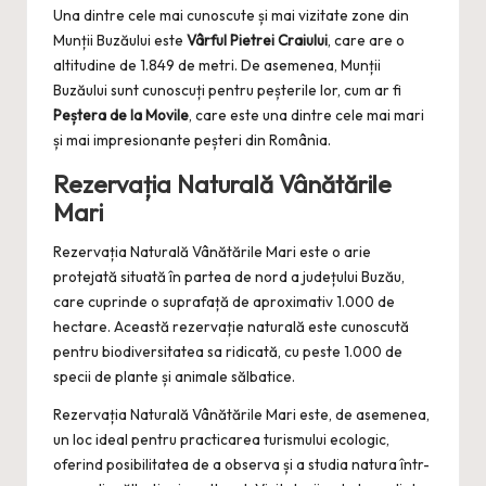
Una dintre cele mai cunoscute și mai vizitate zone din
Munții Buzăului este
Vârful Pietrei Craiului
, care are o
altitudine de 1.849 de metri. De asemenea, Munții
Buzăului sunt cunoscuți pentru peșterile lor, cum ar fi
Peștera de la Movile
, care este una dintre cele mai mari
și mai impresionante peșteri din România.
Rezervația Naturală Vânătările
Mari
Rezervația Naturală Vânătările Mari este o arie
protejată situată în partea de nord a județului Buzău,
care cuprinde o suprafață de aproximativ 1.000 de
hectare. Această rezervație naturală este cunoscută
pentru biodiversitatea sa ridicată, cu peste 1.000 de
specii de plante și animale sălbatice.
Rezervația Naturală Vânătările Mari este, de asemenea,
un loc ideal pentru practicarea turismului ecologic,
oferind posibilitatea de a observa și a studia natura într-