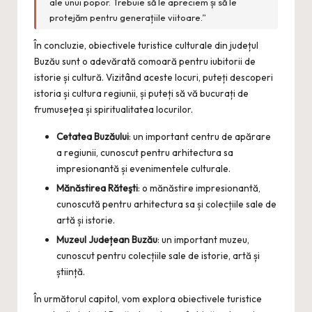
ale unui popor. Trebuie să le apreciem și să le
protejăm pentru generațiile viitoare.”
În concluzie, obiectivele turistice culturale din județul
Buzău sunt o adevărată comoară pentru iubitorii de
istorie și cultură. Vizitând aceste locuri, puteți descoperi
istoria și cultura regiunii, și puteți să vă bucurați de
frumusețea și spiritualitatea locurilor.
Cetatea Buzăului
: un important centru de apărare
a regiunii, cunoscut pentru arhitectura sa
impresionantă și evenimentele culturale.
Mănăstirea Răteşti
: o mănăstire impresionantă,
cunoscută pentru arhitectura sa și colecțiile sale de
artă și istorie.
Muzeul Județean Buzău
: un important muzeu,
cunoscut pentru colecțiile sale de istorie, artă și
știință.
În următorul capitol, vom explora obiectivele turistice