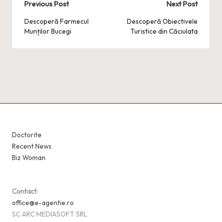
Post
Previous Post
Next Post
navigation
Descoperă Farmecul
Descoperă Obiectivele
Munților Bucegi
Turistice din Căciulata
Doctorite
Recent News
Biz Woman
Contact
:
office@e-agentie.ro
SC ARC MEDIASOFT SRL