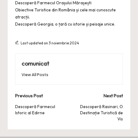
Descoperă Farmecul Orașului Mărașești
Obiective Turistice din România și cele mai cunoscute
atracții.
Descoperă Georgia, o țară cu istorie și peisaje unice.
Last updated on 3 noiembrie 2024
comunicat
View All Posts
Post
Previous Post
Next Post
navigation
Descoperă Farmecul
Descoperă Rasinari, O
Istoric al Edirne
Destinație Turistică de
Vis