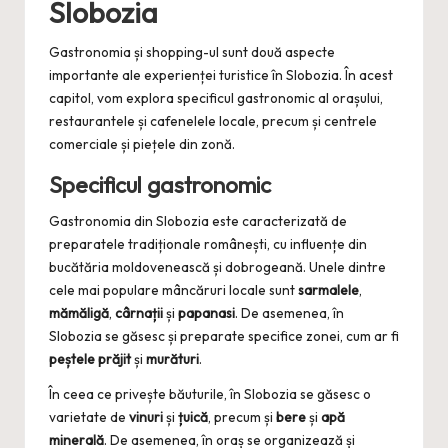
Slobozia
Gastronomia și shopping-ul sunt două aspecte
importante ale experienței turistice în Slobozia. În acest
capitol, vom explora specificul gastronomic al orașului,
restaurantele și cafenelele locale, precum și centrele
comerciale și piețele din zonă.
Specificul gastronomic
Gastronomia din Slobozia este caracterizată de
preparatele tradiționale românești, cu influențe din
bucătăria moldovenească și dobrogeană. Unele dintre
cele mai populare mâncăruri locale sunt
sarmalele
,
mămăligă
,
cârnații
și
papanasi
. De asemenea, în
Slobozia se găsesc și preparate specifice zonei, cum ar fi
peștele prăjit
și
murături
.
În ceea ce privește băuturile, în Slobozia se găsesc o
varietate de
vinuri
și
țuică
, precum și
bere
și
apă
minerală
. De asemenea, în oraș se organizează și