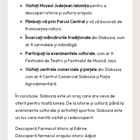
Vizitați Muzeul Județean Ialomița
pentru a
descoperi istoria și cultura orașului.
Plimbați-vă prin Parcul Central
și să vă bucurați de
frumusețea naturii.
Încercați mâncărurile tradiționale
din Slobozia, cum
ar fi sarmalele și mămăligă.
Participați la evenimentele culturale
, cum ar fi
Festivalul de Teatru și Festivalul de Muzică Jazz.
Vizitați centrele comerciale și piețele
din Slobozia,
cum ar fi Centrul Comercial Slobozia și Piața
Agroalimentară.
În concluzie, Slobozia este un oraș care are ceva de
oferit pentru toată lumea. De la istorie și cultură, până la
evenimente culturale și activități sportive, Slobozia este
un loc care merită vizitat și redescoperit.
Descoperă Farmecul Istoric al Edirne
Descoperă farmecul orașului istoric Adjud