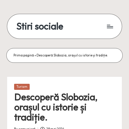
Skip
to
Stiri sociale
content
Stiri
sociale,
conexiuni
reale
Prima pagină
»
Descoperă Slobozia, orașul cu istorie și tradiție.
Posted
Turism
in
Descoperă Slobozia,
orașul cu istorie și
tradiție.