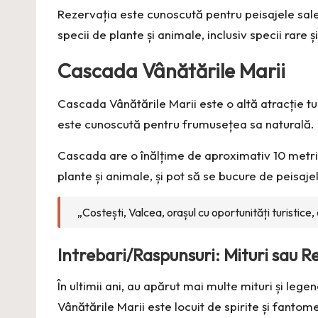
Rezervația este cunoscută pentru peisajele sale s
specii de plante și animale, inclusiv specii rare ș
Cascada Vânătările Marii
Cascada Vânătările Marii este o altă atracție tu
este cunoscută pentru frumusețea sa naturală.
Cascada are o înălțime de aproximativ 10 metri și
plante și animale, și pot să se bucure de peisajel
„Costești, Valcea, orașul cu oportunități turistice,
Intrebari/Raspunsuri: Mituri sau R
În ultimii ani, au apărut mai multe mituri și lege
Vânătările Marii este locuit de spirite și fantom