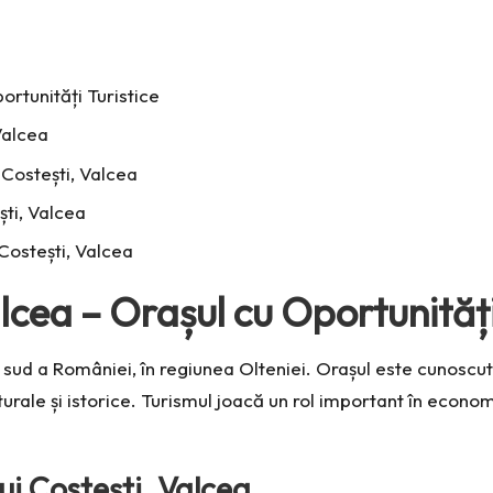
rtunități Turistice
Valcea
n Costești, Valcea
ști, Valcea
Costești, Valcea
cea – Orașul cu Oportunități
e sud a României, în regiunea Olteniei. Orașul este cunoscu
turale și istorice. Turismul joacă un rol important în econom
ui Costești, Valcea