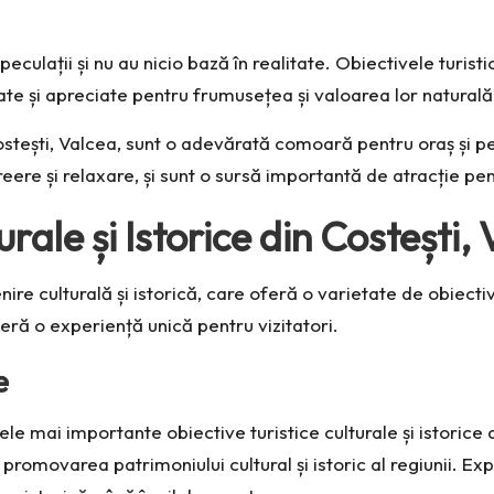
eculații și nu au nicio bază în realitate. Obiectivele turisti
tate și apreciate pentru frumusețea și valoarea lor naturală
 Costești, Valcea, sunt o adevărată comoară pentru oraș și 
eere și relaxare, și sunt o sursă importantă de atracție pent
rale și Istorice din Costești,
re culturală și istorică, care oferă o varietate de obiective
oferă o experiență unică pentru vizitatori.
e
ele mai importante obiective turistice culturale și istorice d
 promovarea patrimoniului cultural și istoric al regiunii. Exp