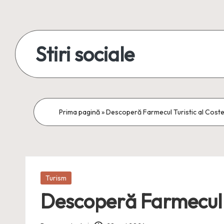
Skip
to
Stiri sociale
content
Stiri
sociale,
conexiuni
Prima pagină
»
Descoperă Farmecul Turistic al Coste
reale
Posted
Turism
in
Descoperă Farmecul Tu