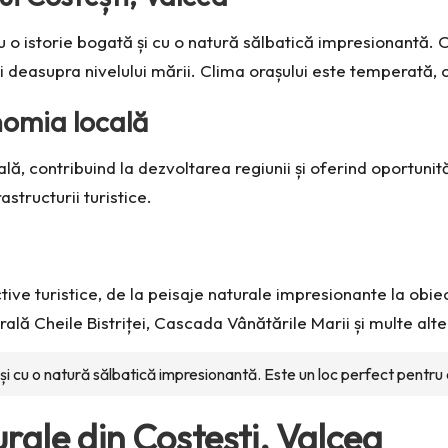
cu o istorie bogată și cu o natură sălbatică impresionantă.
ri deasupra nivelului mării. Clima orașului este temperată, cu
nomia locală
ă, contribuind la dezvoltarea regiunii și oferind oportunită
astructurii turistice.
ve turistice, de la peisaje naturale impresionante la obiecti
ală Cheile Bistriței, Cascada Vânătările Marii și multe alte
și cu o natură sălbatică impresionantă. Este un loc perfect pentru ce
urale din Costești, Valcea