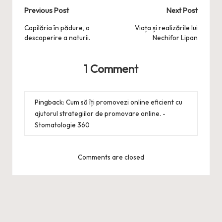
Post
Previous Post
Next Post
navigation
Copilăria în pădure, o
Viața și realizările lui
descoperire a naturii.
Nechifor Lipan
1 Comment
Pingback:
Cum să îți promovezi online eficient cu
ajutorul strategiilor de promovare online. -
Stomatologie 360
Comments are closed