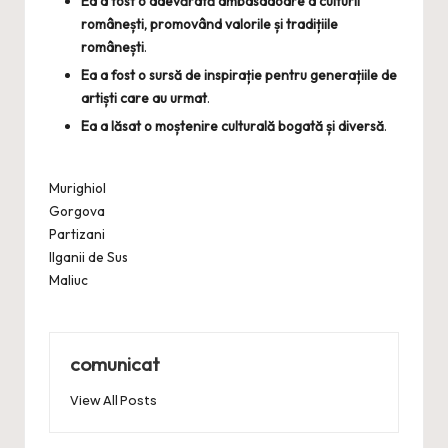
Ea a fost o adevărată ambasadoare a culturii
românești, promovând valorile și tradițiile
românești
.
Ea a fost o sursă de inspirație pentru generațiile de
artiști care au urmat
.
Ea a lăsat o moștenire culturală bogată și diversă
.
Murighiol
Gorgova
Partizani
Ilganii de Sus
Maliuc
comunicat
View All Posts