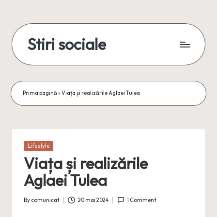
Skip
to
Stiri sociale
content
Stiri
sociale,
conexiuni
reale
Prima pagină
»
Viața și realizările Aglaei Tulea
Posted
Lifestyle
in
Viața și realizările
Aglaei Tulea
By
comunicat
20 mai 2024
1 Comment
Posted
by