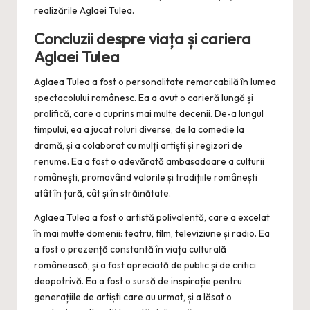
realizările Aglaei Tulea.
Concluzii despre viața și cariera
Aglaei Tulea
Aglaea Tulea a fost o personalitate remarcabilă în lumea
spectacolului românesc. Ea a avut o carieră lungă și
prolifică, care a cuprins mai multe decenii. De-a lungul
timpului, ea a jucat roluri diverse, de la comedie la
dramă, și a colaborat cu mulți artiști și regizori de
renume. Ea a fost o adevărată ambasadoare a culturii
românești, promovând valorile și tradițiile românești
atât în țară, cât și în străinătate.
Aglaea Tulea a fost o artistă polivalentă, care a excelat
în mai multe domenii: teatru, film, televiziune și radio. Ea
a fost o prezență constantă în viața culturală
românească, și a fost apreciată de public și de critici
deopotrivă. Ea a fost o sursă de inspirație pentru
generațiile de artiști care au urmat, și a lăsat o