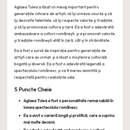
Aglaea Tulea a lăsat un mesaj important pentru
generațiile viitoare de artiști: să își urmeze visurile și să
își dezvolte talentele, să își respecte valorile și tradițiile,
și să își promoveze cultura și țara. Ea a fost o adevărată
ambasadoare a culturii românești, și a promovat valorile
și tradițiile românești atât în țară, cât și în străinătate.
Ea a fost o sursă de inspirație pentru generațiile de
artiști care au urmat, și a lăsat o moștenire culturală
bogată și diversă. Ea a fost o adevărată legendă a
spectacolului românesc, și va fi mereu amintită și
respectată pentru realizările sale.
5 Puncte Cheie
Aglaea Tulea a fost o personalitate remarcabilă în
lumea spectacolului românesc
.
Ea a avut o carieră lungă și prolifică, care a cuprins
mai multe decenii
.