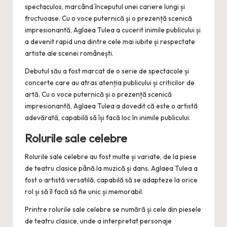
spectaculos, marcând începutul unei cariere lungi și
fructuoase. Cu o voce puternică și o prezență scenică
impresionantă, Aglaea Tulea a cucerit inimile publicului și
a devenit rapid una dintre cele mai iubite și respectate
artiste ale scenei românești.
Debutul său a fost marcat de o serie de spectacole și
concerte care au atras atenția publicului și criticilor de
artă. Cu o voce puternică și o prezență scenică
impresionantă, Aglaea Tulea a dovedit că este o artistă
adevărată, capabilă să își facă loc în inimile publicului.
Rolurile sale celebre
Rolurile sale celebre au fost multe și variate, de la piese
de teatru clasice până la muzică și dans. Aglaea Tulea a
fost o artistă versatilă, capabilă să se adapteze la orice
rol și să îl facă să fie unic și memorabil.
Printre rolurile sale celebre se numără și cele din piesele
de teatru clasice, unde a interpretat personaje