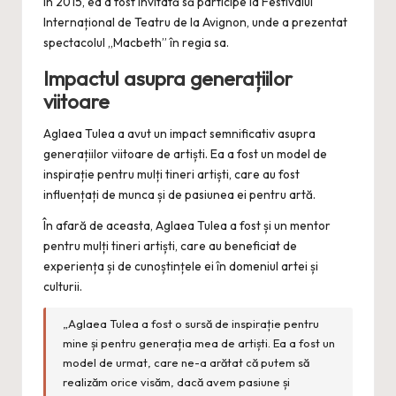
În 2015, ea a fost invitată să participe la Festivalul
Internațional de Teatru de la Avignon, unde a prezentat
spectacolul „Macbeth” în regia sa.
Impactul asupra generațiilor
viitoare
Aglaea Tulea a avut un impact semnificativ asupra
generațiilor viitoare de artiști. Ea a fost un model de
inspirație pentru mulți tineri artiști, care au fost
influențați de munca și de pasiunea ei pentru artă.
În afară de aceasta, Aglaea Tulea a fost și un mentor
pentru mulți tineri artiști, care au beneficiat de
experiența și de cunoștințele ei în domeniul artei și
culturii.
„Aglaea Tulea a fost o sursă de inspirație pentru
mine și pentru generația mea de artiști. Ea a fost un
model de urmat, care ne-a arătat că putem să
realizăm orice visăm, dacă avem pasiune și