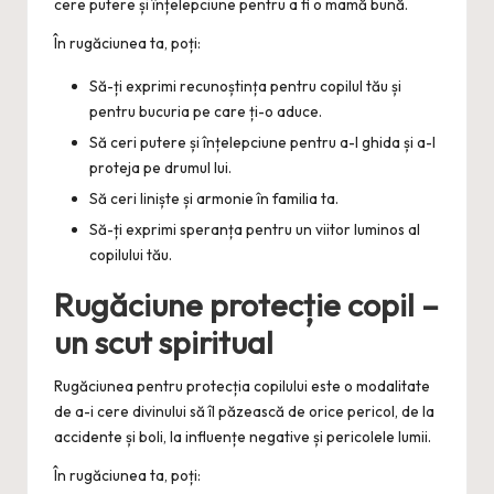
cere putere și înțelepciune pentru a fi o mamă bună.
În rugăciunea ta, poți:
Să-ți exprimi recunoștința pentru copilul tău și
pentru bucuria pe care ți-o aduce.
Să ceri putere și înțelepciune pentru a-l ghida și a-l
proteja pe drumul lui.
Să ceri liniște și armonie în familia ta.
Să-ți exprimi speranța pentru un viitor luminos al
copilului tău.
Rugăciune protecție copil –
un scut spiritual
Rugăciunea pentru protecția copilului este o modalitate
de a-i cere divinului să îl păzească de orice pericol, de la
accidente și boli, la influențe negative și pericolele lumii.
În rugăciunea ta, poți: