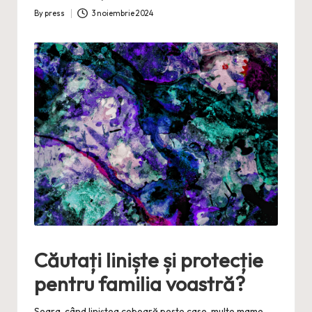
By
press
3 noiembrie 2024
Posted
by
Căutați liniște și protecție
pentru familia voastră?
Seara, când liniștea coboară peste case, multe mame