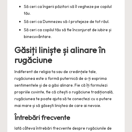
Să ceri ca îngerii păzitori să îl vegheze pe copilul
tău.
Să ceri ca Dumnezeu să-l protejeze de tot răul.
Să ceri ca copilul tău să fie înconjurat de iubire și
binecuvântare.
Găsiți liniște și alinare în
rugăciune
Indiferent de religia ta sau de credințele tale,
rugăciunea este o formă puternică de a-ți exprima
sentimentele și de a găsi alinare. Fie că îți formulezi
propriile cuvinte, fie că citești o rugăciune tradițională,
rugăciunea te poate ajuta să te conectezi cu o putere
mai mare și să găsești liniștea de care ai nevoie.
Întrebări frecvente
Iată câteva întrebări frecvente despre rugăciunile de