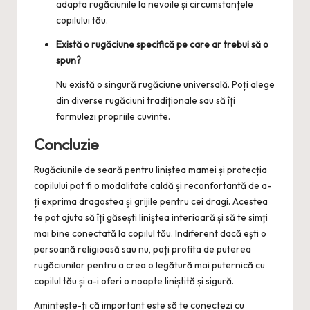
adapta rugăciunile la nevoile și circumstanțele
copilului tău.
Există o rugăciune specifică pe care ar trebui să o
spun?
Nu există o singură rugăciune universală. Poți alege
din diverse rugăciuni tradiționale sau să îți
formulezi propriile cuvinte.
Concluzie
Rugăciunile de seară pentru liniștea mamei și protecția
copilului pot fi o modalitate caldă și reconfortantă de a-
ți exprima dragostea și grijile pentru cei dragi. Acestea
te pot ajuta să îți găsești liniștea interioară și să te simți
mai bine conectată la copilul tău. Indiferent dacă ești o
persoană religioasă sau nu, poți profita de puterea
rugăciunilor pentru a crea o legătură mai puternică cu
copilul tău și a-i oferi o noapte liniștită și sigură.
Amintește-ți că important este să te conectezi cu