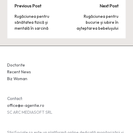
Post
Previous Post
Next Post
navigation
Rugăciunea pentru
Rugăciunea pentru
sănătatea fizică și
bucurie și iubire în
mentală în sarcină
așteptarea bebelușului
Doctorite
Recent News
Biz Woman
Contact
:
office@e-agentie.ro
SC ARC MEDIASOFT SRL
StiriSociale.ro este un platformă online dedicată monitorizării și