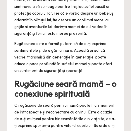
simt nevoia să se roage pentru liniștea sufletească și
protecția copilului lor. Fie că e vorba despre un bebeluș
adormit în pătuțul lui, fie despre un copil mai mare, cu
grijile și aventurile lui, dorința mamei de a-l vedea în
siguranță și fericit este mereu prezentă.
Rugăciunea este o formă puternică de a-ți exprima
sentimentele și de a găsi alinare. Această practică
veche, transmisă din generație în generație, poate
aduce o pace profundă în sufletul mamei și poate oferi
un sentiment de siguranță și speranță.
Rugăciune seară mamă – o
conexiune spirituală
O rugăciune de seară pentru mamă poate fi un moment
de introspecție și reconectare cu divinul. Este o ocazie
de a-ți mulțumi pentru binecuvântările din viața ta, de a-
ți exprima speranța pentru viitorul copilului tău și de a-ți