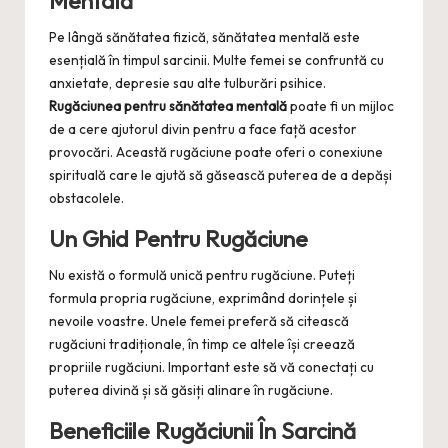
Mentală
Pe lângă sănătatea fizică, sănătatea mentală este
esențială în timpul sarcinii. Multe femei se confruntă cu
anxietate, depresie sau alte tulburări psihice.
Rugăciunea pentru sănătatea mentală
poate fi un mijloc
de a cere ajutorul divin pentru a face față acestor
provocări. Această rugăciune poate oferi o conexiune
spirituală care le ajută să găsească puterea de a depăși
obstacolele.
Un Ghid Pentru Rugăciune
Nu există o formulă unică pentru rugăciune. Puteți
formula propria rugăciune, exprimând dorințele și
nevoile voastre. Unele femei preferă să citească
rugăciuni tradiționale, în timp ce altele își creează
propriile rugăciuni. Important este să vă conectați cu
puterea divină și să găsiți alinare în rugăciune.
Beneficiile Rugăciunii În Sarcină