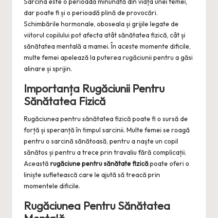
Sarcina este o perioadă minunată din viața unei femei,
dar poate fi și o perioadă plină de provocări.
Schimbările hormonale, oboseala și grijile legate de
viitorul copilului pot afecta atât sănătatea fizică, cât și
sănătatea mentală a mamei. În aceste momente dificile,
multe femei apelează la puterea rugăciunii pentru a găsi
alinare și sprijin.
Importanța Rugăciunii Pentru
Sănătatea Fizică
Rugăciunea pentru sănătatea fizică poate fi o sursă de
forță și speranță în timpul sarcinii. Multe femei se roagă
pentru o sarcină sănătoasă, pentru a naște un copil
sănătos și pentru a trece prin travaliu fără complicații.
Această
rugăciune pentru sănătate fizică
poate oferi o
liniște sufletească care le ajută să treacă prin
momentele dificile.
Rugăciunea Pentru Sănătatea