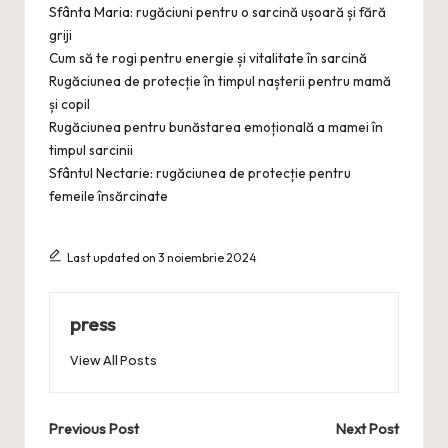
Sfânta Maria: rugăciuni pentru o sarcină ușoară și fără
griji
Cum să te rogi pentru energie și vitalitate în sarcină
Rugăciunea de protecție în timpul nașterii pentru mamă
și copil
Rugăciunea pentru bunăstarea emoțională a mamei în
timpul sarcinii
Sfântul Nectarie: rugăciunea de protecție pentru
femeile însărcinate
Last updated on 3 noiembrie 2024
press
View All Posts
Post
Previous Post
Next Post