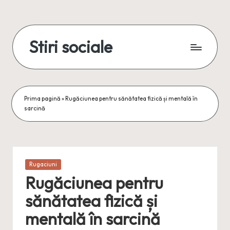
Skip
to
Stiri sociale
content
Stiri
sociale,
conexiuni
reale
Prima pagină
»
Rugăciunea pentru sănătatea fizică și mentală în
sarcină
Posted
Rugaciuni
in
Rugăciunea pentru
sănătatea fizică și
mentală în sarcină