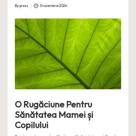
By
press
3 noiembrie 2024
Posted
by
O Rugăciune Pentru
Sănătatea Mamei și
Copilului