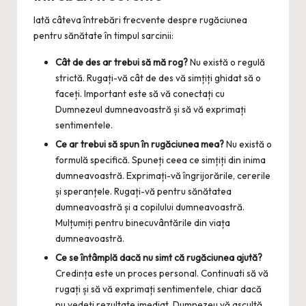
Iată câteva întrebări frecvente despre rugăciunea
pentru sănătate în timpul sarcinii:
Cât de des ar trebui să mă rog?
Nu există o regulă
strictă. Rugați-vă cât de des vă simțiți ghidat să o
faceți. Important este să vă conectați cu
Dumnezeul dumneavoastră și să vă exprimați
sentimentele.
Ce ar trebui să spun în rugăciunea mea?
Nu există o
formulă specifică. Spuneți ceea ce simțiți din inima
dumneavoastră. Exprimați-vă îngrijorările, cererile
și speranțele. Rugați-vă pentru sănătatea
dumneavoastră și a copilului dumneavoastră.
Mulțumiți pentru binecuvântările din viața
dumneavoastră.
Ce se întâmplă dacă nu simt că rugăciunea ajută?
Credința este un proces personal. Continuati să vă
rugați și să vă exprimați sentimentele, chiar dacă
nu vedeți rezultate imediat. Dumnezeu vă ascultă