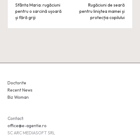
navigation
Sfânta Maria: rugăciuni
Rugăciuni de seară
pentru o sarcină ușoară
pentru liniștea mamei și
și fără griji
protecția copilului
Doctorite
Recent News
Biz Woman
Contact
:
office@e-agentie.ro
SC ARC MEDIASOFT SRL