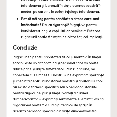
întotdeauna și lucrează în viața dumneavoastră în
moduri pe care nu le puteți înțelege întotdeauna.
Pot să mă rog pentru sănătatea altora care sunt
însărcinate?
Da, cu siguranță! Rugați-vă pentru
bunăstarea lor și a copilului lor nenăscut. Puterea
rugăciunii poate fi simțită de către toți cei implicați.
Concluzie
Rugăciunea pentru sănătatea fizică și mentală în timpul
sarcinii este un act profund și personal care vă poate
aduce pace și liniște sufletească. Prin rugăciune, ne
conectăm cu Dumnezeul nostru și ne exprimăm speranța
și credința pentru bunăstarea noastră și a viitorului copil.
Nu există o formulă specifică sau o perioadă stabilită
pentru rugăciune; pur și simplu vorbiți din inima
dumneavoastră și exprimați sentimentele. Amintiți-vă că
rugăciunea poate fi o sursă puternică de sprijin în
această perioadă specială din viața dumneavoastră.