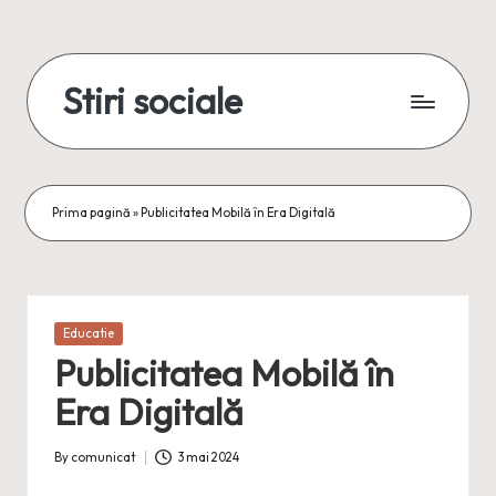
Skip
to
Stiri sociale
content
Stiri
sociale,
conexiuni
reale
Prima pagină
»
Publicitatea Mobilă în Era Digitală
Posted
Educatie
in
Publicitatea Mobilă în
Era Digitală
By
comunicat
3 mai 2024
Posted
by