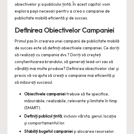
obiectivelor și a publicului țintă. În acest capitol, vom
explora pașii necesari pentru a crea o campanie de
publicitate mobilă eficientă și de succes.
Definirea Obiectivelor Campaniei
Primul pas în crearea unei campanii de publicitate mobilă
de succes este să definiți obiectivele campaniei. Ce doriți
să realizați cu campania dvs.? Doriți să creșteți
conștientizarea brandului, să generați lead-uri sau să
vândăți mai multe produse? Definirea obiectivelor clar și
precis vă va ajuta să creați o campanie mai eficientă și
să măsurați succesul.
Obiectivele campaniei
trebuie să fie specifice,
măsurabile, realizabile, relevante și limitate în timp
(SMART).
Definiți publicul țintă
, inclusiv vârsta, genul, locația
și comportamentul lor.
Stabiliți bugetul campaniei
și alocarea resurselor.