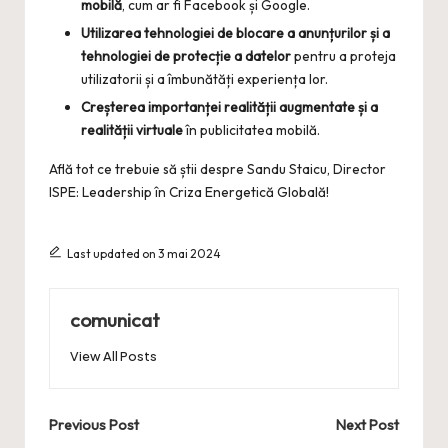
mobilă
, cum ar fi Facebook și Google.
Utilizarea tehnologiei de blocare a anunțurilor și a
tehnologiei de protecție a datelor
pentru a proteja
utilizatorii și a îmbunătăți experiența lor.
Creșterea importanței realității augmentate și a
realității virtuale
în publicitatea mobilă.
Află tot ce trebuie să știi despre
Sandu Staicu, Director
ISPE: Leadership în Criza Energetică Globală
!
Last updated on 3 mai 2024
comunicat
View All Posts
Post
Previous Post
Next Post