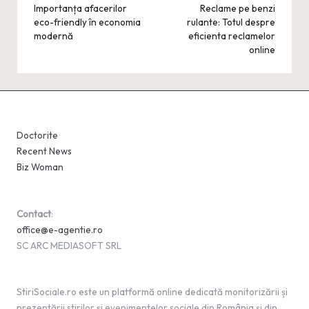
navigation
Importanța afacerilor
Reclame pe benzi
eco-friendly în economia
rulante: Totul despre
modernă
eficienta reclamelor
online
Doctorite
Recent News
Biz Woman
Contact
:
office@e-agentie.ro
SC ARC MEDIASOFT SRL
StiriSociale.ro este un platformă online dedicată monitorizării și
prezentării stirilor și evenimentelor sociale din România și din