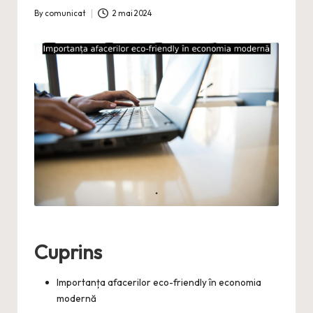
By
comunicat
2 mai 2024
Posted
by
Cuprins
Importanța afacerilor eco-friendly în economia
modernă