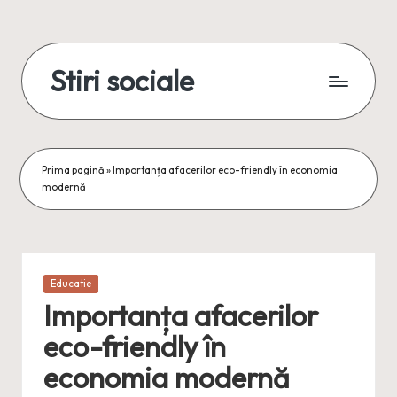
Skip
to
Stiri sociale
content
Stiri
sociale,
conexiuni
reale
Prima pagină
»
Importanța afacerilor eco-friendly în economia
modernă
Posted
Educatie
in
Importanța afacerilor
eco-friendly în
economia modernă