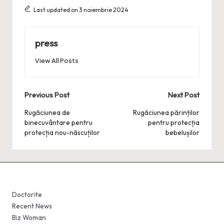
Last updated on 3 noiembrie 2024
press
View All Posts
Post
Previous Post
Next Post
navigation
Rugăciunea de
Rugăciunea părinților
binecuvântare pentru
pentru protecția
protecția nou-născuților
bebelușilor
Doctorite
Recent News
Biz Woman