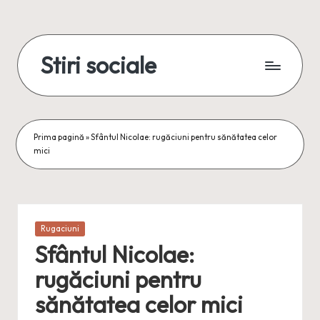
Skip
to
Stiri sociale
content
Stiri
sociale,
conexiuni
reale
Prima pagină
»
Sfântul Nicolae: rugăciuni pentru sănătatea celor
mici
Posted
Rugaciuni
in
Sfântul Nicolae:
rugăciuni pentru
sănătatea celor mici