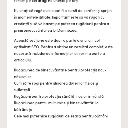
fericiți pe cei dragi ne unește pe toți.
Nu uitați că rugăciunile pot fi o sursă de confort și sprijin
în momentele dificile. Important este să vă rugați cu
credință și să vă bazați pe puterea rugăciunii pentru a
primi binecuvântarea lui Dumnezeu.
Această secțiune este doar o parte a unui articol
optimizat SEO. Pentru a obține un rezultat complet, este
necesară includerea informațiilor din prima parte a
articolului.
Rugăciunea de binecuvântare pentru protecția nou-
născuților
Cum să te rogi pentru alinarea durerilor fizice și
sufletești
Rugăciuni pentru protecția sănătății celor în vârstă
Rugăciunea pentru mulțumire și binecuvântări la
bătrânețe
Cele mai puternice rugăciuni de seară pentru bătrâni