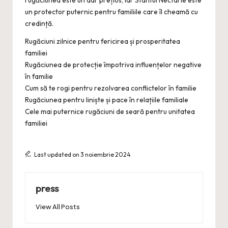
rugăciunea este un dar prețios, iar Sfântul Nectarie este
un protector puternic pentru familiile care îl cheamă cu
credință.
Rugăciuni zilnice pentru fericirea și prosperitatea
familiei
Rugăciunea de protecție împotriva influențelor negative
în familie
Cum să te rogi pentru rezolvarea conflictelor în familie
Rugăciunea pentru liniște și pace în relațiile familiale
Cele mai puternice rugăciuni de seară pentru unitatea
familiei
Last updated on 3 noiembrie 2024
press
View All Posts