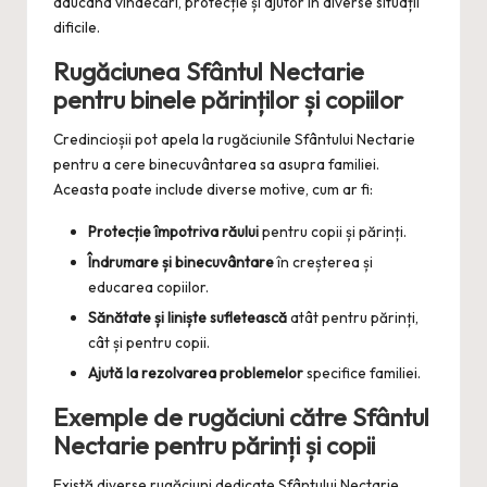
aducând vindecări, protecție și ajutor în diverse situații
dificile.
Rugăciunea Sfântul Nectarie
pentru binele părinților și copiilor
Credincioșii pot apela la rugăciunile Sfântului Nectarie
pentru a cere binecuvântarea sa asupra familiei.
Aceasta poate include diverse motive, cum ar fi:
Protecție împotriva răului
pentru copii și părinți.
Îndrumare și binecuvântare
în creșterea și
educarea copiilor.
Sănătate și liniște sufletească
atât pentru părinți,
cât și pentru copii.
Ajută la rezolvarea problemelor
specifice familiei.
Exemple de rugăciuni către Sfântul
Nectarie pentru părinți și copii
Există diverse rugăciuni dedicate Sfântului Nectarie,