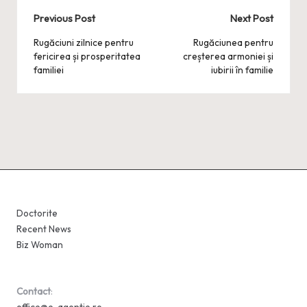
Post
Previous Post
Next Post
navigation
Rugăciuni zilnice pentru
Rugăciunea pentru
fericirea și prosperitatea
creșterea armoniei și
familiei
iubirii în familie
Doctorite
Recent News
Biz Woman
Contact
: