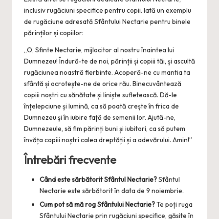
inclusiv rugăciuni specifice pentru copii. Iată un exemplu
de rugăciune adresată Sfântului Nectarie pentru binele
părinților și copiilor:
„O, Sfinte Nectarie, mijlocitor al nostru înaintea lui
Dumnezeu! Îndură-te de noi, părinții și copiii tăi, și ascultă
rugăciunea noastră fierbinte. Acoperă-ne cu mantia ta
sfântă și ocrotește-ne de orice rău. Binecuvântează
copiii noștri cu sănătate și liniște sufletească. Dă-le
înțelepciune și lumină, ca să poată crește în frica de
Dumnezeu și în iubire față de semenii lor. Ajută-ne,
Dumnezeule, să fim părinți buni și iubitori, ca să putem
învăța copiii noștri calea dreptății și a adevărului. Amin!”
Întrebări frecvente
Când este sărbătorit Sfântul Nectarie?
Sfântul
Nectarie este sărbătorit în data de 9 noiembrie.
Cum pot să mă rog Sfântului Nectarie?
Te poți ruga
Sfântului Nectarie prin rugăciuni specifice, găsite în