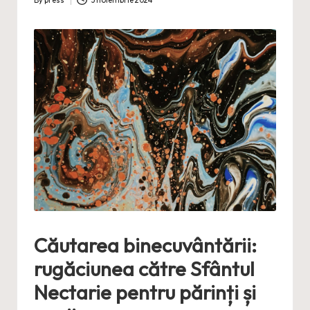
By
press
3 noiembrie 2024
Posted
by
Căutarea binecuvântării:
rugăciunea către Sfântul
Nectarie pentru părinți și