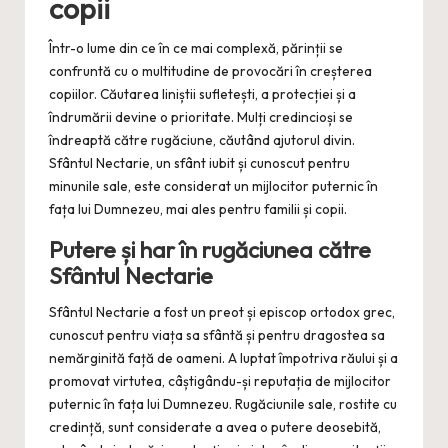
copii
Într-o lume din ce în ce mai complexă, părinții se
confruntă cu o multitudine de provocări în creșterea
copiilor. Căutarea liniștii sufletești, a protecției și a
îndrumării devine o prioritate. Mulți credincioși se
îndreaptă către rugăciune, căutând ajutorul divin.
Sfântul Nectarie, un sfânt iubit și cunoscut pentru
minunile sale, este considerat un mijlocitor puternic în
fața lui Dumnezeu, mai ales pentru familii și copii.
Putere și har în rugăciunea către
Sfântul Nectarie
Sfântul Nectarie a fost un preot și episcop ortodox grec,
cunoscut pentru viața sa sfântă și pentru dragostea sa
nemărginită față de oameni. A luptat împotriva răului și a
promovat virtutea, câștigându-și reputația de mijlocitor
puternic în fața lui Dumnezeu. Rugăciunile sale, rostite cu
credință, sunt considerate a avea o putere deosebită,