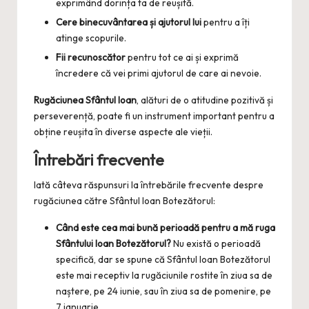
exprimând dorința ta de reușită.
Cere binecuvântarea și ajutorul lui
pentru a îți
atinge scopurile.
Fii recunoscător
pentru tot ce ai și exprimă
încredere că vei primi ajutorul de care ai nevoie.
Rugăciunea Sfântul Ioan
, alături de o atitudine pozitivă și
perseverență, poate fi un instrument important pentru a
obține reușita în diverse aspecte ale vieții.
Întrebări frecvente
Iată câteva răspunsuri la întrebările frecvente despre
rugăciunea către Sfântul Ioan Botezătorul:
Când este cea mai bună perioadă pentru a mă ruga
Sfântului Ioan Botezătorul?
Nu există o perioadă
specifică, dar se spune că Sfântul Ioan Botezătorul
este mai receptiv la rugăciunile rostite în ziua sa de
naștere, pe 24 iunie, sau în ziua sa de pomenire, pe
7 ianuarie.