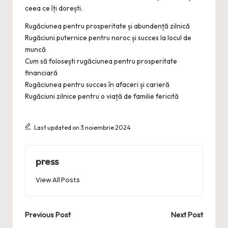
ceea ce îți dorești.
Rugăciunea pentru prosperitate și abundență zilnică
Rugăciuni puternice pentru noroc și succes la locul de
muncă
Cum să folosești rugăciunea pentru prosperitate
financiară
Rugăciunea pentru succes în afaceri și carieră
Rugăciuni zilnice pentru o viață de familie fericită
Last updated on 3 noiembrie 2024
press
View All Posts
Post
Previous Post
Next Post