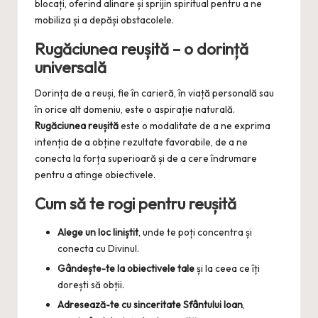
blocați, oferind alinare și sprijin spiritual pentru a ne
mobiliza și a depăși obstacolele.
Rugăciunea reușită – o dorință
universală
Dorința de a reuși, fie în carieră, în viață personală sau
în orice alt domeniu, este o aspirație naturală.
Rugăciunea reușită
este o modalitate de a ne exprima
intenția de a obține rezultate favorabile, de a ne
conecta la forța superioară și de a cere îndrumare
pentru a atinge obiectivele.
Cum să te rogi pentru reușită
Alege un loc liniștit
, unde te poți concentra și
conecta cu Divinul.
Gândește-te la obiectivele tale
și la ceea ce îți
dorești să obții.
Adresează-te cu sinceritate Sfântului Ioan
,