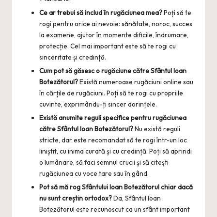
Ce ar trebui să includ în rugăciunea mea?
Poți să te
rogi pentru orice ai nevoie: sănătate, noroc, succes
la examene, ajutor în momente dificile, îndrumare,
protecție. Cel mai important este să te rogi cu
sinceritate și credință.
Cum pot să găsesc o rugăciune către Sfântul Ioan
Botezătorul?
Există numeroase rugăciuni online sau
în cărțile de rugăciuni. Poți să te rogi cu propriile
cuvinte, exprimându-ți sincer dorințele.
Există anumite reguli specifice pentru rugăciunea
către Sfântul Ioan Botezătorul?
Nu există reguli
stricte, dar este recomandat să te rogi într-un loc
liniștit, cu inima curată și cu credință. Poți să aprindi
o lumânare, să faci semnul crucii și să citești
rugăciunea cu voce tare sau în gând.
Pot să mă rog Sfântului Ioan Botezătorul chiar dacă
nu sunt creștin ortodox?
Da, Sfântul Ioan
Botezătorul este recunoscut ca un sfânt important