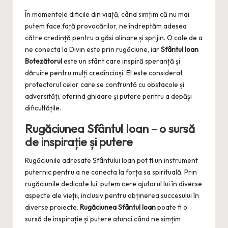
În momentele dificile din viață, când simțim că nu mai
putem face față provocărilor, ne îndreptăm adesea
către credință pentru a găsi alinare și sprijin. O cale de a
ne conecta la Divin este prin rugăciune, iar
Sfântul Ioan
Botezătorul
este un sfânt care inspiră speranță și
dăruire pentru mulți credincioși. El este considerat
protectorul celor care se confruntă cu obstacole și
adversități, oferind ghidare și putere pentru a depăși
dificultățile.
Rugăciunea Sfântul Ioan – o sursă
de inspirație și putere
Rugăciunile adresate Sfântului Ioan pot fi un instrument
puternic pentru a ne conecta la forța sa spirituală. Prin
rugăciunile dedicate lui, putem cere ajutorul lui în diverse
aspecte ale vieții, inclusiv pentru obținerea succesului în
diverse proiecte.
Rugăciunea Sfântul Ioan
poate fi o
sursă de inspirație și putere atunci când ne simțim