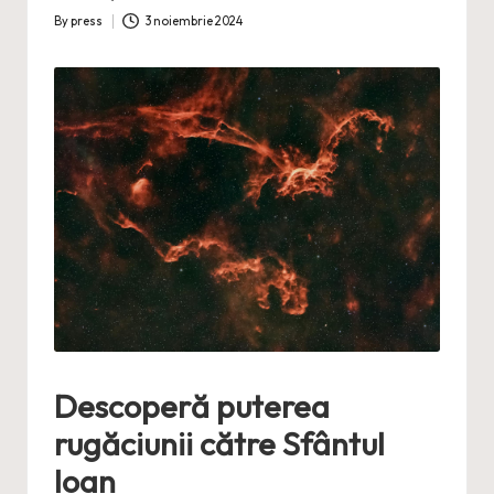
By
press
3 noiembrie 2024
Posted
by
Descoperă puterea
rugăciunii către Sfântul
Ioan