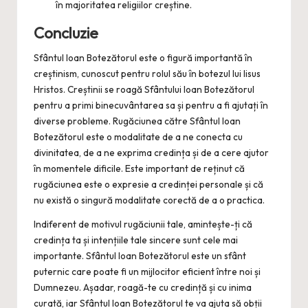
în majoritatea religiilor creștine.
Concluzie
Sfântul Ioan Botezătorul este o figură importantă în
creștinism, cunoscut pentru rolul său în botezul lui Iisus
Hristos. Creștinii se roagă Sfântului Ioan Botezătorul
pentru a primi binecuvântarea sa și pentru a fi ajutați în
diverse probleme. Rugăciunea către Sfântul Ioan
Botezătorul este o modalitate de a ne conecta cu
divinitatea, de a ne exprima credința și de a cere ajutor
în momentele dificile. Este important de reținut că
rugăciunea este o expresie a credinței personale și că
nu există o singură modalitate corectă de a o practica.
Indiferent de motivul rugăciunii tale, amintește-ți că
credința ta și intențiile tale sincere sunt cele mai
importante. Sfântul Ioan Botezătorul este un sfânt
puternic care poate fi un mijlocitor eficient între noi și
Dumnezeu. Așadar, roagă-te cu credință și cu inima
curată, iar Sfântul Ioan Botezătorul te va ajuta să obții