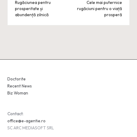
navigation
Rugăciunea pentru
Cele mai puternice
prosperitate și
rugăciuni pentru o viață
abundență zilnică
prosperă
Doctorite
Recent News
Biz Woman
Contact
:
office@e-agentie.ro
SC ARC MEDIASOFT SRL