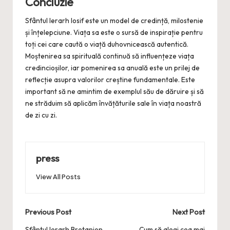
Concluzie
Sfântul Ierarh Iosif este un model de credință, milostenie
și înțelepciune. Viața sa este o sursă de inspirație pentru
toți cei care caută o viață duhovnicească autentică.
Moștenirea sa spirituală continuă să influențeze viața
credincioșilor, iar pomenirea sa anuală este un prilej de
reflecție asupra valorilor creștine fundamentale. Este
important să ne amintim de exemplul său de dăruire și să
ne străduim să aplicăm învățăturile sale în viața noastră
de zi cu zi.
press
View All Posts
Post
Previous Post
Next Post
Sfântul Ierarh Bretanion,
Cum să alegi cea mai