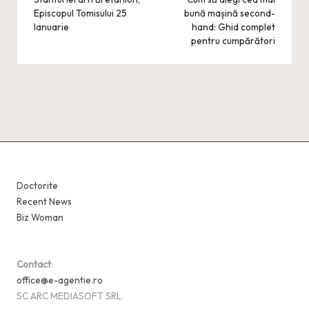
navigation
Episcopul Tomisului 25
bună mașină second-
Ianuarie
hand: Ghid complet
pentru cumpărători
Doctorite
Recent News
Biz Woman
Contact
:
office@e-agentie.ro
SC ARC MEDIASOFT SRL