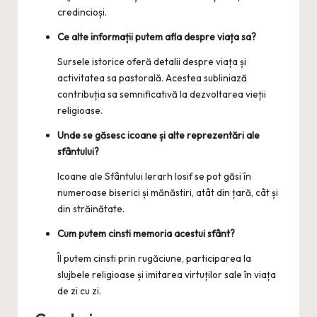
credincioși.
Ce alte informații putem afla despre viața sa?
Sursele istorice oferă detalii despre viața și
activitatea sa pastorală. Acestea subliniază
contribuția sa semnificativă la dezvoltarea vieții
religioase.
Unde se găsesc icoane și alte reprezentări ale
sfântului?
Icoane ale Sfântului Ierarh Iosif se pot găsi în
numeroase biserici și mănăstiri, atât din țară, cât și
din străinătate.
Cum putem cinsti memoria acestui sfânt?
Îl putem cinsti prin rugăciune, participarea la
slujbele religioase și imitarea virtuților sale în viața
de zi cu zi.