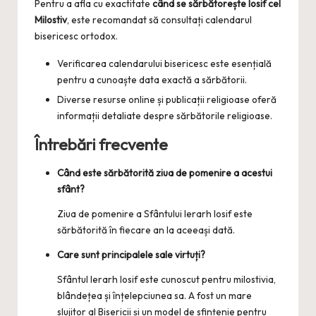
Pentru a afla cu exactitate
când se sărbătorește Iosif cel
Milostiv
, este recomandat să consultați calendarul
bisericesc ortodox.
Verificarea calendarului bisericesc este esențială
pentru a cunoaște data exactă a sărbătorii.
Diverse resurse online și publicații religioase oferă
informații detaliate despre sărbătorile religioase.
Întrebări frecvente
Când este sărbătorită ziua de pomenire a acestui
sfânt?
Ziua de pomenire a Sfântului Ierarh Iosif este
sărbătorită în fiecare an la aceeași dată.
Care sunt principalele sale virtuți?
Sfântul Ierarh Iosif este cunoscut pentru milostivia,
blândețea și înțelepciunea sa. A fost un mare
slujitor al Bisericii și un model de sfințenie pentru