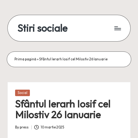
Skip
to
Stiri sociale
content
Stiri
sociale,
conexiuni
reale
Prima pagină
»
Sfântul Ierarh Iosif cel Milostiv 26 Ianuarie
Posted
Social
in
Sfântul Ierarh Iosif cel
Milostiv 26 Ianuarie
By
press
10 martie 2025
Posted
by