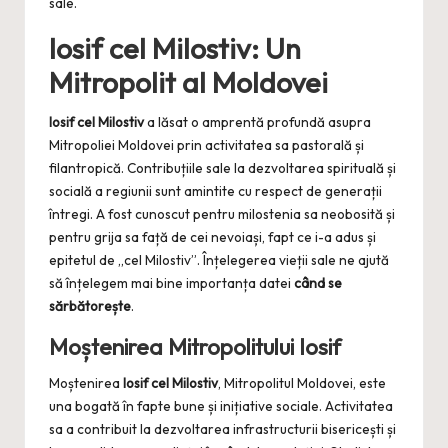
sale.
Iosif cel Milostiv: Un
Mitropolit al Moldovei
Iosif cel Milostiv
a lăsat o amprentă profundă asupra
Mitropoliei Moldovei prin activitatea sa pastorală și
filantropică. Contribuțiile sale la dezvoltarea spirituală și
socială a regiunii sunt amintite cu respect de generații
întregi. A fost cunoscut pentru milostenia sa neobosită și
pentru grija sa față de cei nevoiași, fapt ce i-a adus și
epitetul de „cel Milostiv”. Înțelegerea vieții sale ne ajută
să înțelegem mai bine importanța datei
când se
sărbătorește
.
Moștenirea Mitropolitului Iosif
Moștenirea
Iosif cel Milostiv
, Mitropolitul Moldovei, este
una bogată în fapte bune și inițiative sociale. Activitatea
sa a contribuit la dezvoltarea infrastructurii bisericești și