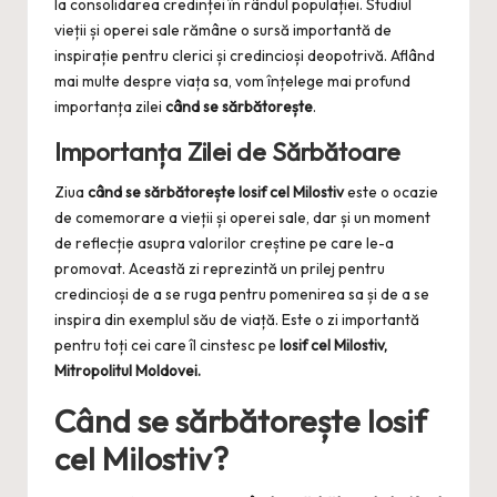
la consolidarea credinței în rândul populației. Studiul
vieții și operei sale rămâne o sursă importantă de
inspirație pentru clerici și credincioși deopotrivă. Aflând
mai multe despre viața sa, vom înțelege mai profund
importanța zilei
când se sărbătorește
.
Importanța Zilei de Sărbătoare
Ziua
când se sărbătorește Iosif cel Milostiv
este o ocazie
de comemorare a vieții și operei sale, dar și un moment
de reflecție asupra valorilor creștine pe care le-a
promovat. Această zi reprezintă un prilej pentru
credincioși de a se ruga pentru pomenirea sa și de a se
inspira din exemplul său de viață. Este o zi importantă
pentru toți cei care îl cinstesc pe
Iosif cel Milostiv,
Mitropolitul Moldovei.
Când se sărbătorește Iosif
cel Milostiv?