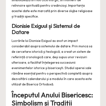
simbolizează un nou ciclu liturgic, un moment de
reînnoire spirituală pentru credincioși. Importanța
acestei date este marcată prin diverse slujbe religioase
și tradiții specifice.
Dionisie Exiguul și Sistemul de
Datare
Lucrările lui Dionisie Exiguul au avut un impact
considerabil asupra sistemului de datare. Prin munca sa
de cercetare istorică și teologică, a creat un sistem de
referință cronologică care, deși supus unor revizuiri
ulterioare, a facilitat înțelegerea succesiunii
evenimentelor istorice și bisericești. Studiul operei sale
rămâne esențial pentru o perspectivă completă asupra
dezvoltării calendarului și a modului în care acesta este
utilizat de Biserica Ortodoxă.
Începutul Anului Bisericesc:
Simbolism și Tradiții