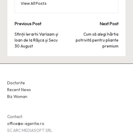
View All Posts
Post
Previous Post
Next Post
navigation
Sfinții Ierarhi Varlaam și
Cum să alegi hârtia
Ioan de la Râșca și Secu
potrivită pentru pliante
30 August
premium
Doctorite
Recent News
Biz Woman
Contact
:
office@e-agentie.ro
SC ARC MEDIASOFT SRL