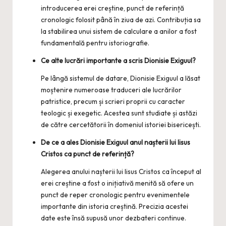
introducerea erei creștine, punct de referință
cronologic folosit până în ziua de azi. Contribuția sa
la stabilirea unui sistem de calculare a anilor a fost
fundamentală pentru istoriografie.
Ce alte lucrări importante a scris Dionisie Exiguul?
Pe lângă sistemul de datare, Dionisie Exiguul a lăsat
moștenire numeroase traduceri ale lucrărilor
patristice, precum și scrieri proprii cu caracter
teologic și exegetic. Acestea sunt studiate și astăzi
de către cercetătorii în domeniul istoriei bisericești.
De ce a ales Dionisie Exiguul anul nașterii lui Iisus
Cristos ca punct de referință?
Alegerea anului nașterii lui Iisus Cristos ca început al
erei creștine a fost o inițiativă menită să ofere un
punct de reper cronologic pentru evenimentele
importante din istoria creștină. Precizia acestei
date este însă supusă unor dezbateri continue.