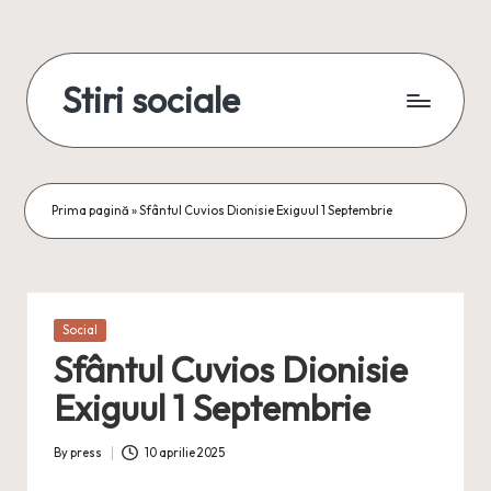
Skip
to
Stiri sociale
content
Stiri
sociale,
conexiuni
reale
Prima pagină
»
Sfântul Cuvios Dionisie Exiguul 1 Septembrie
Posted
Social
in
Sfântul Cuvios Dionisie
Exiguul 1 Septembrie
By
press
10 aprilie 2025
Posted
by