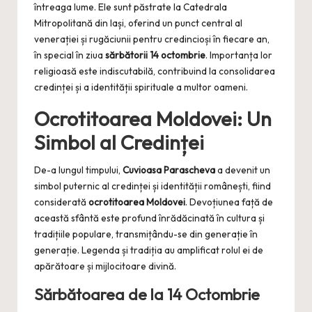
întreaga lume. Ele sunt păstrate la Catedrala
Mitropolitană din Iași, oferind un punct central al
venerației și rugăciunii pentru credincioși în fiecare an,
în special în ziua
sărbătorii 14 octombrie
. Importanța lor
religioasă este indiscutabilă, contribuind la consolidarea
credinței și a identității spirituale a multor oameni.
Ocrotitoarea Moldovei: Un
Simbol al Credinței
De-a lungul timpului,
Cuvioasa Parascheva
a devenit un
simbol puternic al credinței și identității românești, fiind
considerată
ocrotitoarea Moldovei
. Devoțiunea față de
această sfântă este profund înrădăcinată în cultura și
tradițiile populare, transmițându-se din generație în
generație. Legenda și tradiția au amplificat rolul ei de
apărătoare și mijlocitoare divină.
Sărbătoarea de la 14 Octombrie