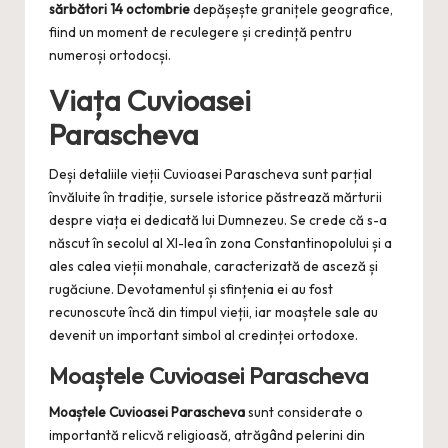
sărbători 14 octombrie
depășește granițele geografice,
fiind un moment de reculegere și credință pentru
numeroși ortodocși.
Viața Cuvioasei
Parascheva
Deși detaliile vieții Cuvioasei Parascheva sunt parțial
învăluite în tradiție, sursele istorice păstrează mărturii
despre viața ei dedicată lui Dumnezeu. Se crede că s-a
născut în secolul al XI-lea în zona Constantinopolului și a
ales calea vieții monahale, caracterizată de asceză și
rugăciune. Devotamentul și sfințenia ei au fost
recunoscute încă din timpul vieții, iar moaștele sale au
devenit un important simbol al credinței ortodoxe.
Moaștele Cuvioasei Parascheva
Moaștele Cuvioasei Parascheva
sunt considerate o
importantă relicvă religioasă, atrăgând pelerini din