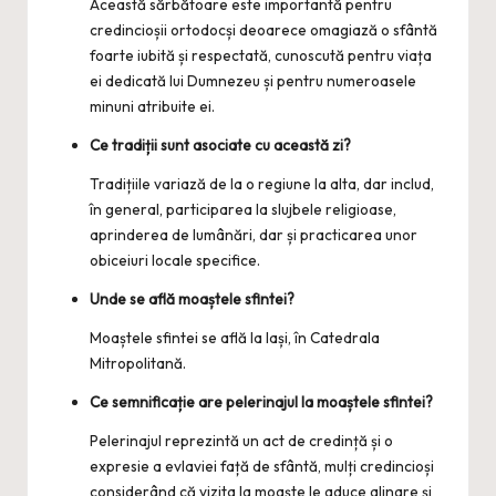
Această sărbătoare este importantă pentru
credincioșii ortodocși deoarece omagiază o sfântă
foarte iubită și respectată, cunoscută pentru viața
ei dedicată lui Dumnezeu și pentru numeroasele
minuni atribuite ei.
Ce tradiții sunt asociate cu această zi?
Tradițiile variază de la o regiune la alta, dar includ,
în general, participarea la slujbele religioase,
aprinderea de lumânări, dar și practicarea unor
obiceiuri locale specifice.
Unde se află moaștele sfintei?
Moaștele sfintei se află la Iași, în Catedrala
Mitropolitană.
Ce semnificație are pelerinajul la moaștele sfintei?
Pelerinajul reprezintă un act de credință și o
expresie a evlaviei față de sfântă, mulți credincioși
considerând că vizita la moaște le aduce alinare și