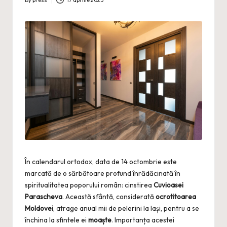
By
press
17 aprilie 2025
Posted
by
În calendarul ortodox, data de 14 octombrie este
marcată de o sărbătoare profund înrădăcinată în
spiritualitatea poporului român: cinstirea
Cuvioasei
Parascheva
. Această sfântă, considerată
ocrotitoarea
Moldovei
, atrage anual mii de pelerini la Iași, pentru a se
închina la sfintele ei
moaște
. Importanța acestei