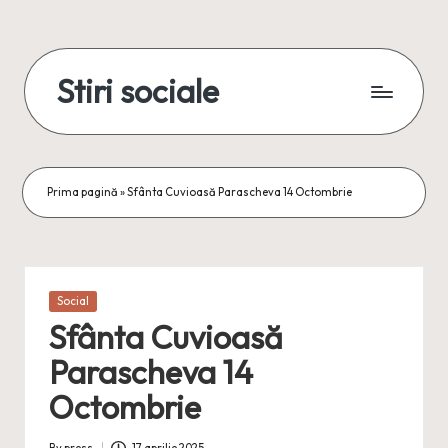
Skip
to
Stiri sociale
content
Stiri
sociale,
conexiuni
reale
Prima pagină
»
Sfânta Cuvioasă Parascheva 14 Octombrie
Posted
Social
in
Sfânta Cuvioasă
Parascheva 14
Octombrie