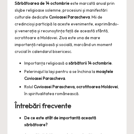
Sărbătoarea de 14 octombrie
este marcată anual prin
slujbe religioase solemne, procesiuni și manifestări
culturale dedicate
Cuvioasei Parascheva
. Mii de
credincioși participă la aceste evenimente, exprimându-
și venerația și recunoștința față de această sfântă,
ocrotitoare a Moldovei. Ziua este una de mare
importanță religioasă și socială, marcând un moment
crucial în calendarul bisericesc.
Importanța religioasă a
sărbătorii 14 octombrie
.
Pelerinajul la Iași pentru a se închina la
moaștele
Cuvioasei Parascheva
.
Rolul
Cuvioasei Parascheva, ocrotitoarea Moldovei
,
în spiritualitatea românească.
Întrebări frecvente
De ce este atât de importantă această
sărbătoare?