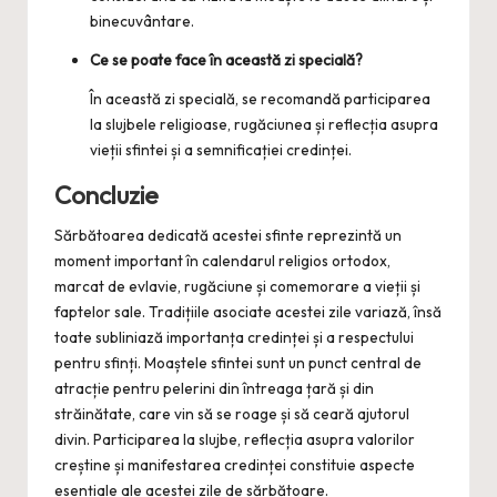
binecuvântare.
Ce se poate face în această zi specială?
În această zi specială, se recomandă participarea
la slujbele religioase, rugăciunea și reflecția asupra
vieții sfintei și a semnificației credinței.
Concluzie
Sărbătoarea dedicată acestei sfinte reprezintă un
moment important în calendarul religios ortodox,
marcat de evlavie, rugăciune și comemorare a vieții și
faptelor sale. Tradițiile asociate acestei zile variază, însă
toate subliniază importanța credinței și a respectului
pentru sfinți. Moaștele sfintei sunt un punct central de
atracție pentru pelerini din întreaga țară și din
străinătate, care vin să se roage și să ceară ajutorul
divin. Participarea la slujbe, reflecția asupra valorilor
creștine și manifestarea credinței constituie aspecte
esențiale ale acestei zile de sărbătoare.