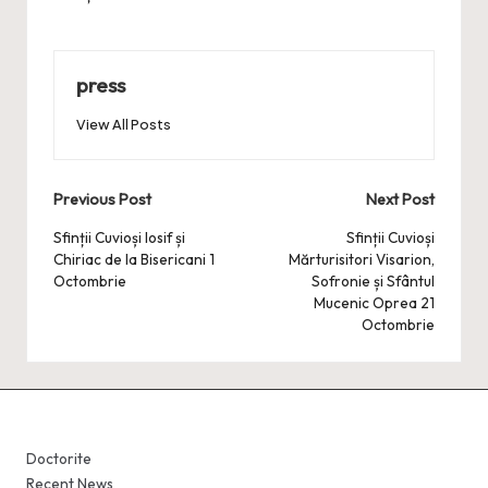
press
View All Posts
Post
Previous Post
Next Post
navigation
Sfinții Cuvioși Iosif și
Sfinții Cuvioși
Chiriac de la Bisericani 1
Mărturisitori Visarion,
Octombrie
Sofronie și Sfântul
Mucenic Oprea 21
Octombrie
Doctorite
Recent News