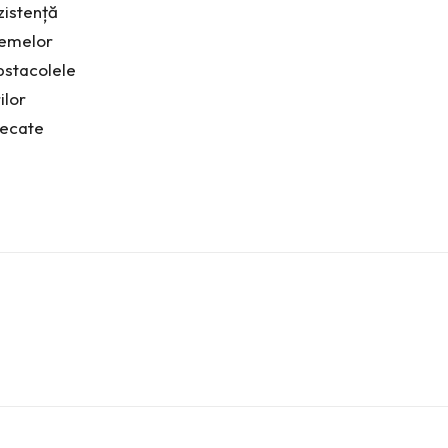
zistență
blemelor
bstacolele
ilor
lecate