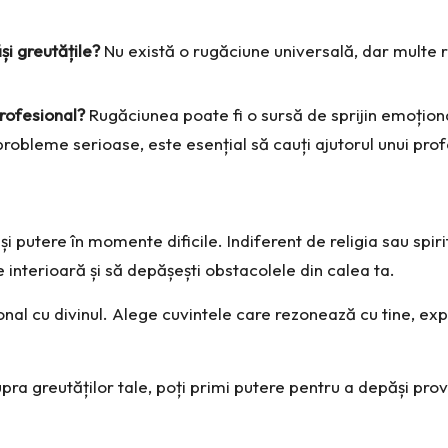
și greutățile?
Nu există o rugăciune universală, dar multe r
rofesional?
Rugăciunea poate fi o sursă de sprijin emoțional
robleme serioase, este esențial să cauți ajutorul unui profe
și putere în momente dificile. Indiferent de religia sau spir
 interioară și să depășești obstacolele din calea ta.
l cu divinul. Alege cuvintele care rezonează cu tine, expun
pra greutăților tale, poți primi putere pentru a depăși prov