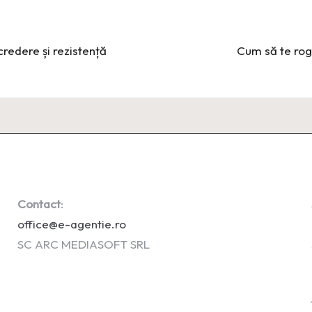
redere și rezistență
Cum să te rogi
Contact
:
office@e-agentie.ro
SC ARC MEDIASOFT SRL