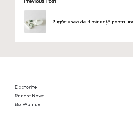
Post
Previous Post
navigation
Rugăciunea de dimineață pentru înc
Doctorite
Recent News
Biz Woman