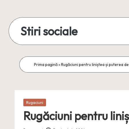
Skip
to
Stiri sociale
content
Stiri
sociale,
conexiuni
Prima pagină
»
Rugăciuni pentru liniștea și puterea de
reale
Posted
Rugaciuni
in
Rugăciuni pentru lini