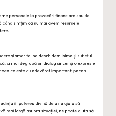
bleme personale la provocări financiare sau de
plă când simțim că nu mai avem resursele
tere.
ncere și smerite, ne deschidem inima și sufletul
ă, ci mai degrabă un dialog sincer și o expresie
 ceea ce este cu adevărat important: pacea
redința în puterea divină de a ne ajuta să
vă mai largă asupra situației, ne poate ajuta să