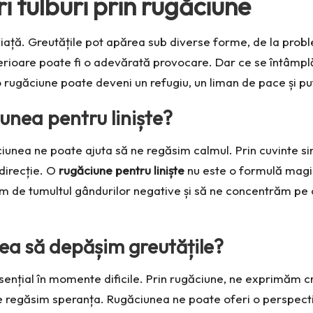
ri tulburi prin rugăciune
 viață. Greutățile pot apărea sub diverse forme, de la pro
nterioare poate fi o adevărată provocare. Dar ce se întâm
 rugăciune poate deveni un refugiu, un liman de pace și pu
unea pentru liniște?
ciunea ne poate ajuta să ne regăsim calmul. Prin cuvinte si
 direcție. O
rugăciune pentru liniște
nu este o formulă magic
ăm de tumultul gândurilor negative și să ne concentrăm pe
ea să depășim greutățile?
esențial în momente dificile. Prin rugăciune, ne exprimăm c
ne regăsim speranța. Rugăciunea ne poate oferi o perspecti