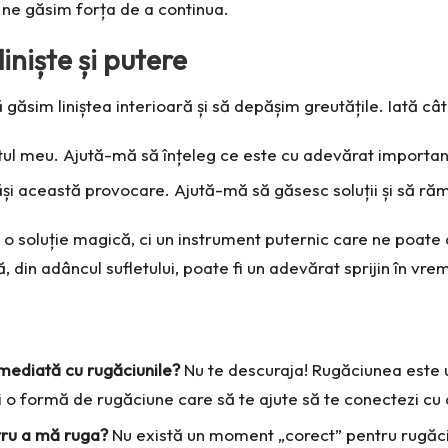
ne găsim forța de a continua.
iniște și putere
 găsim liniștea interioară și să depășim greutățile. Iată c
etul meu. Ajută-mă să înțeleg ce este cu adevărat important 
și această provocare. Ajută-mă să găsesc soluții și să răm
 o soluție magică, ci un instrument puternic care ne poate
 din adâncul sufletului, poate fi un adevărat sprijin în vrem
mediată cu rugăciunile?
Nu te descuraja! Rugăciunea este u
 o formă de rugăciune care să te ajute să te conectezi cu d
tru a mă ruga?
Nu există un moment „corect” pentru rugăci