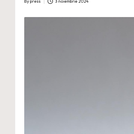
By
press
3 noiembrie 2024
Posted
by