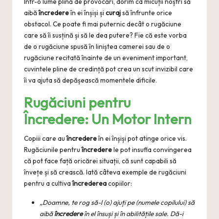
Într-o lume plină de provocări, dorim ca micuții noștri să
aibă
încredere
în ei înșiși și
curaj
să înfrunte orice
obstacol. Ce poate fi mai puternic decât o rugăciune
care să îi susțină și să le dea putere? Fie că este vorba
de o rugăciune spusă în liniștea camerei sau de o
rugăciune recitată înainte de un eveniment important,
cuvintele pline de credință pot crea un scut invizibil care
îi va ajuta să depășească momentele dificile.
Rugăciuni pentru
Încredere: Un Motor Intern
Copiii care au
încredere
în ei înșiși pot atinge orice vis.
Rugăciunile pentru
încredere
le pot insufla convingerea
că pot face față oricărei situații, că sunt capabili să
învețe și să crească. Iată câteva exemple de rugăciuni
pentru a cultiva
încrederea
copiilor:
„Doamne, te rog să-l (o) ajuți pe (numele copilului) să
aibă
încredere
în el însuși și în abilitățile sale. Dă-i