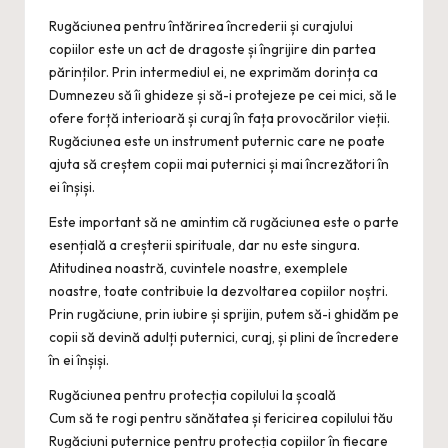
Rugăciunea pentru întărirea încrederii și curajului
copiilor este un act de dragoste și îngrijire din partea
părinților. Prin intermediul ei, ne exprimăm dorința ca
Dumnezeu să îi ghideze și să-i protejeze pe cei mici, să le
ofere forță interioară și curaj în fața provocărilor vieții.
Rugăciunea este un instrument puternic care ne poate
ajuta să creștem copii mai puternici și mai încrezători în
ei înșiși.
Este important să ne amintim că rugăciunea este o parte
esențială a creșterii spirituale, dar nu este singura.
Atitudinea noastră, cuvintele noastre, exemplele
noastre, toate contribuie la dezvoltarea copiilor noștri.
Prin rugăciune, prin iubire și sprijin, putem să-i ghidăm pe
copii să devină adulți puternici, curaj, și plini de încredere
în ei înșiși.
Rugăciunea pentru protecția copilului la școală
Cum să te rogi pentru sănătatea și fericirea copilului tău
Rugăciuni puternice pentru protecția copiilor în fiecare