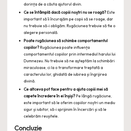
dorința de a căuta ajutorul divin.
Ce se întâmplă dacă copiii noștri nu se roagă?
Este
important să îi încurajăm pe copii să se roage, dar
nu trebuie să-i obligăm. Rugăciunea trebuie să fie o
alegere personală.
Poate rugăciunea să schimbe comportamentul
copiilor?
Rugăciunea poate influența
comportamentul copiilor prin intermediul harului lui
Dumnezeu. Nu trebuie să ne aşteptăm la schimbări
miraculoase, ci la o transformare treptată a
caracterului lor, ghidată de iubirea și îngrijirea
divină.
Ce altceva pot face pentru a ajuta copiii mei să
capete încredere în ei înșiși?
Pe lângă rugăciune,
este important să le oferim copiilor noștri un mediu
sigur și iubitor, să-i sprijinim în încercări și să le
celebrăm reușitele.
Concluzie