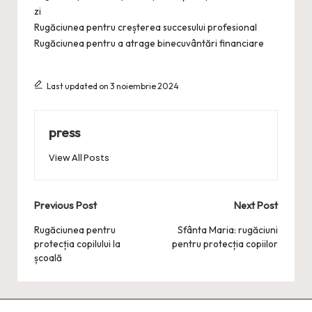
zi
Rugăciunea pentru creșterea succesului profesional
Rugăciunea pentru a atrage binecuvântări financiare
Last updated on 3 noiembrie 2024
press
View All Posts
Post
Previous Post
Next Post
navigation
Rugăciunea pentru
Sfânta Maria: rugăciuni
protecția copilului la
pentru protecția copiilor
școală