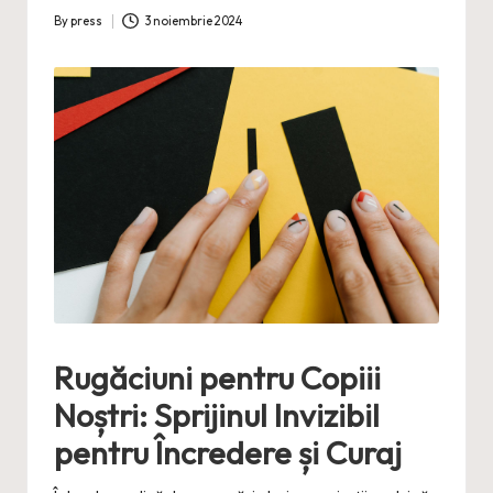
By
press
3 noiembrie 2024
Posted
by
Rugăciuni pentru Copiii
Noștri: Sprijinul Invizibil
pentru Încredere și Curaj