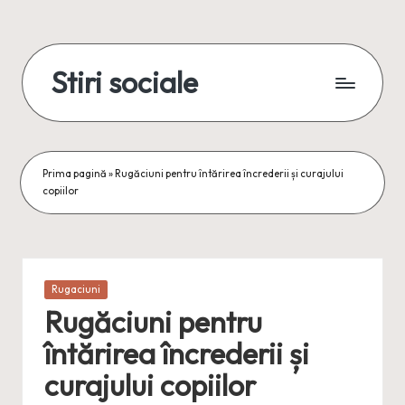
Skip
to
Stiri sociale
content
Stiri
sociale,
conexiuni
reale
Prima pagină
»
Rugăciuni pentru întărirea încrederii și curajului
copiilor
Posted
Rugaciuni
in
Rugăciuni pentru
întărirea încrederii și
curajului copiilor