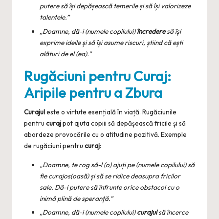
putere să își depășească temerile și să își valorizeze
talentele.”
„Doamne, dă-i (numele copilului)
încredere
să își
exprime ideile și să își asume riscuri, știind că ești
alături de el (ea).”
Rugăciuni pentru Curaj:
Aripile pentru a Zbura
Curajul
este o virtute esențială în viață. Rugăciunile
pentru
curaj
pot ajuta copiii să depășească fricile și să
abordeze provocările cu o atitudine pozitivă. Exemple
de rugăciuni pentru
curaj
:
„Doamne, te rog să-l (o) ajuți pe (numele copilului) să
fie curajos(oasă) și să se ridice deasupra fricilor
sale. Dă-i putere să înfrunte orice obstacol cu o
inimă plină de speranță.”
„Doamne, dă-i (numele copilului)
curajul
să încerce