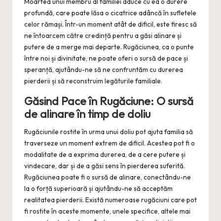
Moartea unui membru al familiei aduce cu ea o durere
profundă, care poate lăsa o cicatrice adâncă în sufletele
celor rămași. Într-un moment atât de dificil, este firesc să
ne întoarcem către credință pentru a găsi alinare și
putere de a merge mai departe. Rugăciunea, ca o punte
între noi și divinitate, ne poate oferi o sursă de pace și
speranță, ajutându-ne să ne confruntăm cu durerea
pierderii și să reconstruim legăturile familiale.
Găsind Pace în Rugăciune: O sursă
de alinare în timp de doliu
Rugăciunile rostite în urma unui doliu pot ajuta familia să
traverseze un moment extrem de dificil. Acestea pot fi o
modalitate de a exprima durerea, de a cere putere și
vindecare, dar și de a găsi sens în pierderea suferită.
Rugăciunea poate fi o sursă de alinare, conectându-ne
la o forță superioară și ajutându-ne să acceptăm
realitatea pierderii. Există numeroase rugăciuni care pot
fi rostite în aceste momente, unele specifice, altele mai