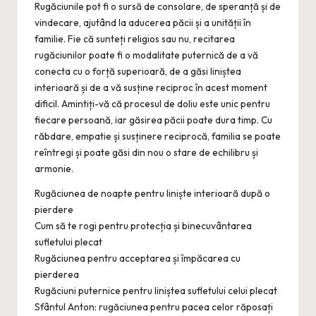
Rugăciunile pot fi o sursă de consolare, de speranță și de
vindecare, ajutând la aducerea păcii și a unității în
familie. Fie că sunteți religios sau nu, recitarea
rugăciunilor poate fi o modalitate puternică de a vă
conecta cu o forță superioară, de a găsi liniștea
interioară și de a vă susține reciproc în acest moment
dificil. Amintiți-vă că procesul de doliu este unic pentru
fiecare persoană, iar găsirea păcii poate dura timp. Cu
răbdare, empatie și susținere reciprocă, familia se poate
reîntregi și poate găsi din nou o stare de echilibru și
armonie.
Rugăciunea de noapte pentru liniște interioară după o
pierdere
Cum să te rogi pentru protecția și binecuvântarea
sufletului plecat
Rugăciunea pentru acceptarea și împăcarea cu
pierderea
Rugăciuni puternice pentru liniștea sufletului celui plecat
Sfântul Anton: rugăciunea pentru pacea celor răposați