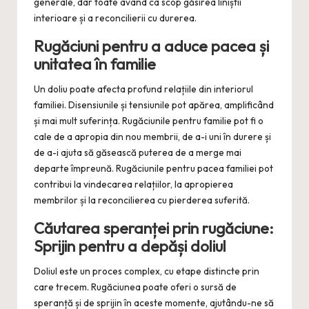
generale, dar toate având ca scop găsirea liniștii
interioare și a reconcilierii cu durerea.
Rugăciuni pentru a aduce pacea și
unitatea în familie
Un doliu poate afecta profund relațiile din interiorul
familiei. Disensiunile și tensiunile pot apărea, amplificând
și mai mult suferința. Rugăciunile pentru familie pot fi o
cale de a apropia din nou membrii, de a-i uni în durere și
de a-i ajuta să găsească puterea de a merge mai
departe împreună. Rugăciunile pentru pacea familiei pot
contribui la vindecarea relațiilor, la apropierea
membrilor și la reconcilierea cu pierderea suferită.
Căutarea speranței prin rugăciune:
Sprijin pentru a depăși doliul
Doliul este un proces complex, cu etape distincte prin
care trecem. Rugăciunea poate oferi o sursă de
speranță și de sprijin în aceste momente, ajutându-ne să