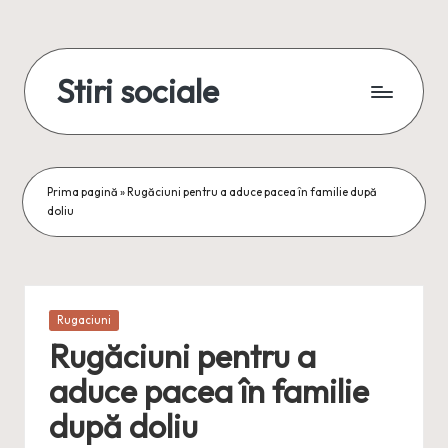
Skip
to
Stiri sociale
content
Stiri
sociale,
conexiuni
reale
Prima pagină
»
Rugăciuni pentru a aduce pacea în familie după
doliu
Posted
Rugaciuni
in
Rugăciuni pentru a
aduce pacea în familie
după doliu