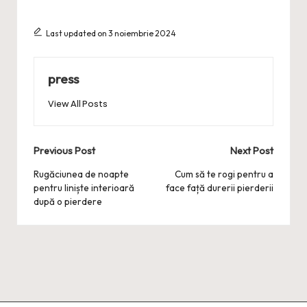
Last updated on 3 noiembrie 2024
press
View All Posts
Post
Previous Post
Next Post
navigation
Rugăciunea de noapte
Cum să te rogi pentru a
pentru liniște interioară
face față durerii pierderii
după o pierdere