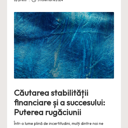
By
press
3 noiembrie 2024
Posted
by
Căutarea stabilității
financiare și a succesului:
Puterea rugăciunii
Într-o lume plină de incertitudini, mulți dintre noi ne