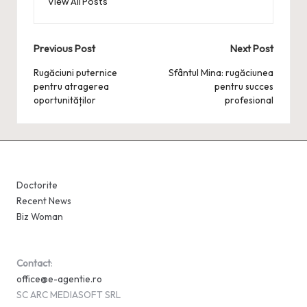
View All Posts
Post
Previous Post
Next Post
navigation
Rugăciuni puternice
Sfântul Mina: rugăciunea
pentru atragerea
pentru succes
oportunităților
profesional
Doctorite
Recent News
Biz Woman
Contact
:
office@e-agentie.ro
SC ARC MEDIASOFT SRL