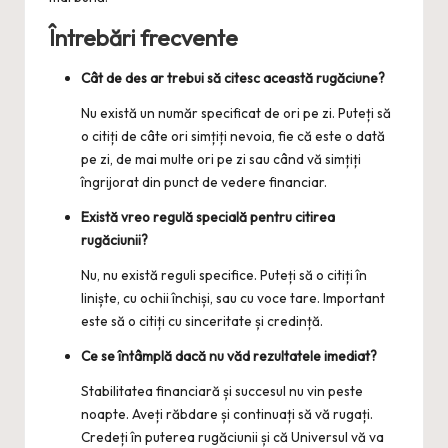
Întrebări frecvente
Cât de des ar trebui să citesc această rugăciune?
Nu există un număr specificat de ori pe zi. Puteți să
o citiți de câte ori simțiți nevoia, fie că este o dată
pe zi, de mai multe ori pe zi sau când vă simțiți
îngrijorat din punct de vedere financiar.
Există vreo regulă specială pentru citirea
rugăciunii?
Nu, nu există reguli specifice. Puteți să o citiți în
liniște, cu ochii închiși, sau cu voce tare. Important
este să o citiți cu sinceritate și credință.
Ce se întâmplă dacă nu văd rezultatele imediat?
Stabilitatea financiară și succesul nu vin peste
noapte. Aveți răbdare și continuați să vă rugați.
Credeți în puterea rugăciunii și că Universul vă va