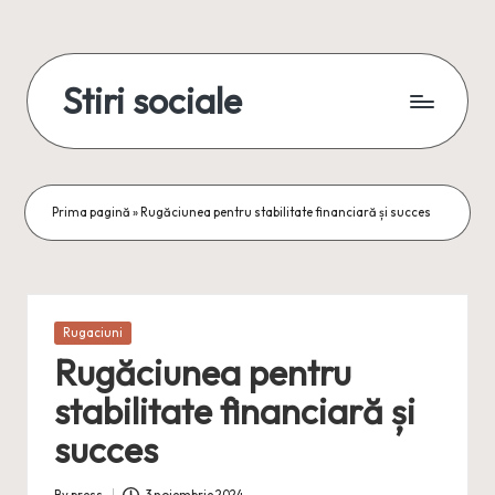
Skip
to
Stiri sociale
content
Stiri
sociale,
conexiuni
reale
Prima pagină
»
Rugăciunea pentru stabilitate financiară și succes
Posted
Rugaciuni
in
Rugăciunea pentru
stabilitate financiară și
succes