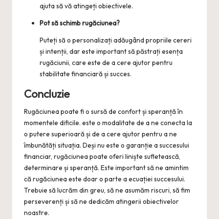
ajuta să vă atingeți obiectivele.
Pot să schimb rugăciunea?
Puteți să o personalizați adăugând propriile cereri
și intenții, dar este important să păstrați esența
rugăciunii, care este de a cere ajutor pentru
stabilitate financiară și succes.
Concluzie
Rugăciunea poate fi o sursă de confort și speranță în
momentele dificile. este o modalitate de a ne conecta la
o putere superioară și de a cere ajutor pentru a ne
îmbunătăți situația. Deși nu este o garanție a succesului
financiar, rugăciunea poate oferi liniște sufletească,
determinare și speranță. Este important să ne amintim
că rugăciunea este doar o parte a ecuației succesului.
Trebuie să lucrăm din greu, să ne asumăm riscuri, să fim
perseverenți și să ne dedicăm atingerii obiectivelor
noastre.