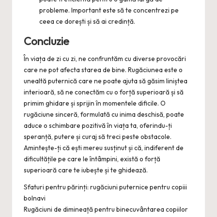
probleme. Important este să te concentrezi pe
ceea ce dorești și să ai credință.
Concluzie
În viața de zi cu zi, ne confruntăm cu diverse provocări
care ne pot afecta starea de bine. Rugăciunea este o
unealtă puternică care ne poate ajuta să găsim liniștea
interioară, să ne conectăm cu o forță superioară și să
primim ghidare și sprijin în momentele dificile. O
rugăciune sinceră, formulată cu inima deschisă, poate
aduce o schimbare pozitivă în viața ta, oferindu-ți
speranță, putere și curaj să treci peste obstacole.
Amintește-ți că ești mereu susținut și că, indiferent de
dificultățile pe care le întâmpini, există o forță
superioară care te iubește și te ghidează.
Sfaturi pentru părinți: rugăciuni puternice pentru copiii
bolnavi
Rugăciuni de dimineață pentru binecuvântarea copiilor