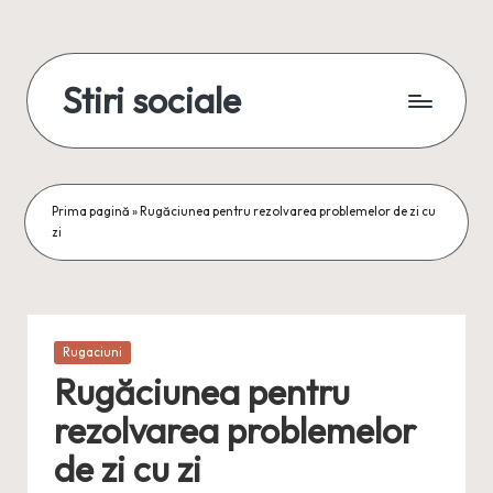
Skip
to
Stiri sociale
content
Stiri
sociale,
conexiuni
reale
Prima pagină
»
Rugăciunea pentru rezolvarea problemelor de zi cu
zi
Posted
Rugaciuni
in
Rugăciunea pentru
rezolvarea problemelor
de zi cu zi