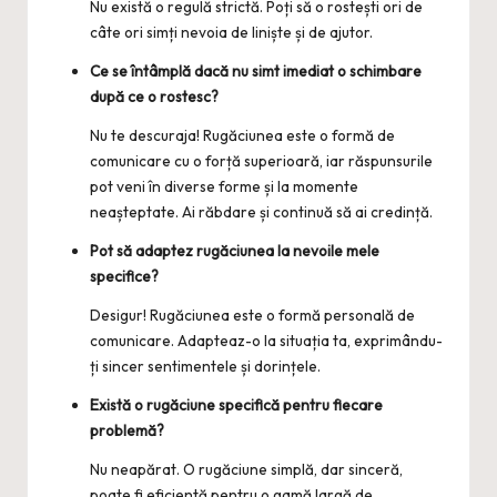
Nu există o regulă strictă. Poți să o rostești ori de
câte ori simți nevoia de liniște și de ajutor.
Ce se întâmplă dacă nu simt imediat o schimbare
după ce o rostesc?
Nu te descuraja! Rugăciunea este o formă de
comunicare cu o forță superioară, iar răspunsurile
pot veni în diverse forme și la momente
neașteptate. Ai răbdare și continuă să ai credință.
Pot să adaptez rugăciunea la nevoile mele
specifice?
Desigur! Rugăciunea este o formă personală de
comunicare. Adapteaz-o la situația ta, exprimându-
ți sincer sentimentele și dorințele.
Există o rugăciune specifică pentru fiecare
problemă?
Nu neapărat. O rugăciune simplă, dar sinceră,
poate fi eficientă pentru o gamă largă de