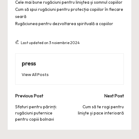
Cele mai bune rugăciuni pentru liniștea și somnul copiilor
Cum să spui rugăciuni pentru protecția copiilor în fiecare
seară
Rugăciunea pentru dezvoltarea spirituală a copiilor
Last updated on 3 noiembrie 2024
press
View All Posts
Post
Previous Post
Next Post
navigation
Sfaturi pentru părinți:
Cum să te rogi pentru
rugăciuni puternice
liniște și pace interioară
pentru copiii bolnavi