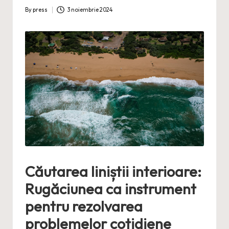
By
press
3 noiembrie 2024
Posted
by
Căutarea liniștii interioare:
Rugăciunea ca instrument
pentru rezolvarea
problemelor cotidiene