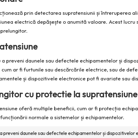
ncționează prin detectarea supratensiunii și întreruperea a
ensiunea electrică depășește o anumită valoare. Acest lucru 
 prelungitor.
ratensiune
u a preveni daunele sau defectele echipamentelor și dispoz
cum ar fi furtunile sau descărcările electrice, sau de defe
pamentele și dispozitivele electronice pot fi avariate sau di
lungitor cu protectie la supratensiune
tensiune oferă multiple beneficii, cum ar fi protecția echip
 funcționării normale a sistemelor și echipamentelor.
a preveni daunele sau defectele echipamentelor și dispozitivelor e