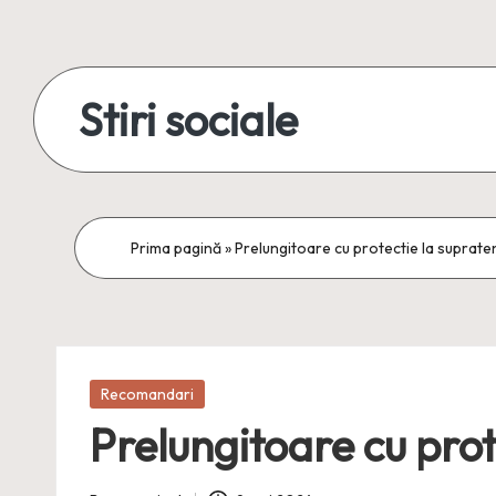
Skip
to
Stiri sociale
content
Stiri
sociale,
conexiuni
Prima pagină
»
Prelungitoare cu protectie la supratens
reale
Posted
Recomandari
in
Prelungitoare cu prote