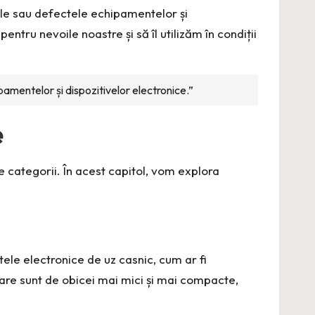
nele sau defectele echipamentelor și
ntru nevoile noastre și să îl utilizăm în condiții
pamentelor și dispozitivelor electronice.”
e
te categorii. În acest capitol, vom explora
ele electronice de uz casnic, cum ar fi
oare sunt de obicei mai mici și mai compacte,