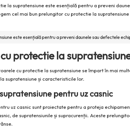
tectie la supratensiune este esențială pentru a preveni dau
gem cel mai bun prelungitor cu protectie la supratensiune pe
tensiune este esențială pentru a preveni daunele sau defectele echi
 cu protectie la supratensiun
ngitoarele cu protectie la supratensiune se împart în mai mul
la supratensiune și caracteristicile lor.
 supratensiune pentru uz casnic
entru uz casnic sunt proiectate pentru a proteja echipament
snic, de supratensiunile și supracurenții. Aceste prelungit
trânse.