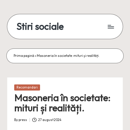
Skip
to
Stiri sociale
content
Stiri
sociale,
conexiuni
reale
Prima pagină
»
Masoneria în societate: mituri și realități.
Posted
Recomandari
in
Masoneria în societate:
mituri și realități.
By
press
27 august 2024
Posted
by