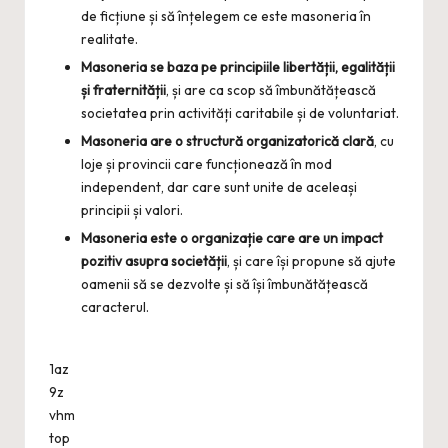
de ficțiune și să înțelegem ce este masoneria în
realitate.
Masoneria se baza pe principiile libertății, egalității
și fraternității
, și are ca scop să îmbunătățească
societatea prin activități caritabile și de voluntariat.
Masoneria are o structură organizatorică clară
, cu
loje și provincii care funcționează în mod
independent, dar care sunt unite de aceleași
principii și valori.
Masoneria este o organizație care are un impact
pozitiv asupra societății
, și care își propune să ajute
oamenii să se dezvolte și să își îmbunătățească
caracterul.
1az
9z
vhm
top