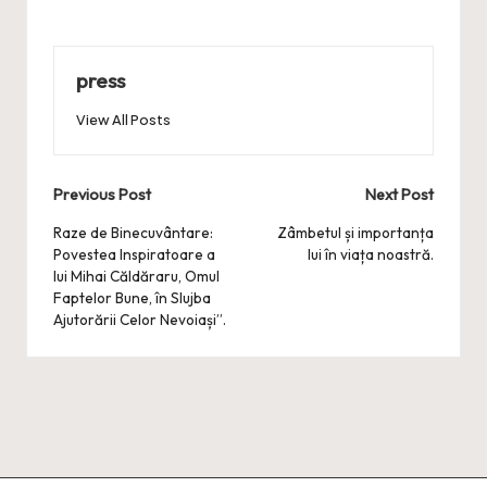
press
View All Posts
Post
Previous Post
Next Post
navigation
Raze de Binecuvântare:
Zâmbetul și importanța
Povestea Inspiratoare a
lui în viața noastră.
lui Mihai Căldăraru, Omul
Faptelor Bune, în Slujba
Ajutorării Celor Nevoiași”.