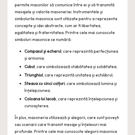
permite masonilor să comunice între ei și să transmită
mesajele și valorile masoneriei. Instrumentele și
simbolurile masonice sunt utilizate pentru a reprezenta
concepte și idei abstracte, cum ar fi libertatea,
egalitatea și fraternitatea. Printre cele mai cunoscute
simboluri masonice se numără:
Compasul și echerul
, care reprezintă perfecțiunea
și armonia;
Cubul
, care simbolizează stabilitatea și soliditatea;
Triunghiul
, care reprezintă unitatea și echilibrul;
Steaua cu cinci colțuri
, care simbolizează lumina și
înțelepciunea;
Coloana lui Iacob
, care reprezintă înțelepciunea și
cunoașterea.
În plus, masoneria utilizează și alegorii, care sunt povești
sau scenarii care transmit mesaje și înțelesuri mai
profunde. Printre cele mai cunoscute alegorii masonice