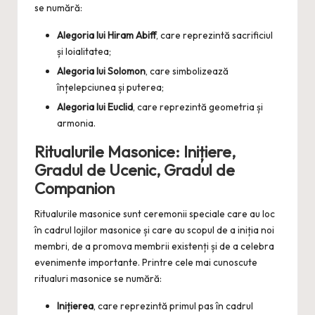
se numără:
Alegoria lui Hiram Abiff
, care reprezintă sacrificiul
și loialitatea;
Alegoria lui Solomon
, care simbolizează
înțelepciunea și puterea;
Alegoria lui Euclid
, care reprezintă geometria și
armonia.
Ritualurile Masonice: Inițiere,
Gradul de Ucenic, Gradul de
Companion
Ritualurile masonice sunt ceremonii speciale care au loc
în cadrul lojilor masonice și care au scopul de a iniția noi
membri, de a promova membrii existenți și de a celebra
evenimente importante. Printre cele mai cunoscute
ritualuri masonice se numără:
Inițierea
, care reprezintă primul pas în cadrul