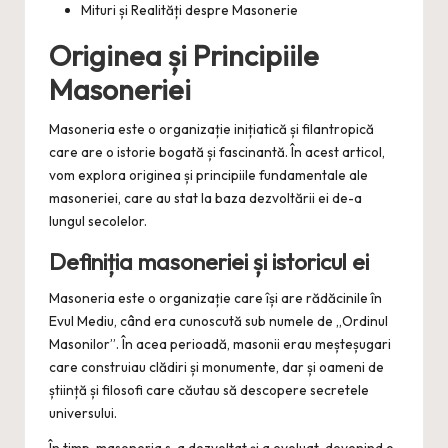
Mituri și Realități despre Masonerie
Originea și Principiile
Masoneriei
Masoneria este o organizație inițiatică și filantropică
care are o istorie bogată și fascinantă. În acest articol,
vom explora originea și principiile fundamentale ale
masoneriei, care au stat la baza dezvoltării ei de-a
lungul secolelor.
Definiția masoneriei și istoricul ei
Masoneria este o organizație care își are rădăcinile în
Evul Mediu, când era cunoscută sub numele de „Ordinul
Masonilor”. În acea perioadă, masonii erau meșteșugari
care construiau clădiri și monumente, dar și oameni de
știință și filosofi care căutau să descopere secretele
universului.
În timp, masoneria s-a dezvoltat și a evoluat, devenind o