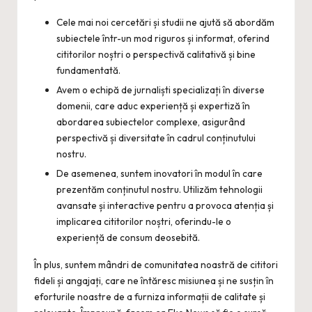
Cele mai noi cercetări și studii ne ajută să abordăm
subiectele într-un mod riguros și informat, oferind
cititorilor noștri o perspectivă calitativă și bine
fundamentată.
Avem o echipă de jurnaliști specializați în diverse
domenii, care aduc experiență și expertiză în
abordarea subiectelor complexe, asigurând
perspectivă și diversitate în cadrul conținutului
nostru.
De asemenea, suntem inovatori în modul în care
prezentăm conținutul nostru. Utilizăm tehnologii
avansate și interactive pentru a provoca atenția și
implicarea cititorilor noștri, oferindu-le o
experiență de consum deosebită.
În plus, suntem mândri de comunitatea noastră de cititori
fideli și angajați, care ne întăresc misiunea și ne susțin în
eforturile noastre de a furniza informații de calitate și