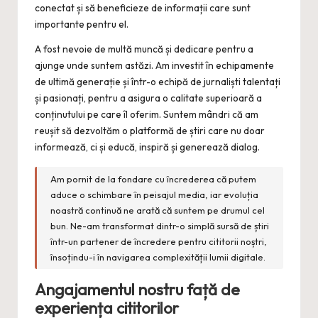
conectat și să beneficieze de informații care sunt
importante pentru el.
A fost nevoie de multă muncă și dedicare pentru a
ajunge unde suntem astăzi. Am investit în echipamente
de ultimă generație și într-o echipă de jurnaliști talentați
și pasionați, pentru a asigura o calitate superioară a
conținutului pe care îl oferim. Suntem mândri că am
reușit să dezvoltăm o platformă de știri care nu doar
informează, ci și educă, inspiră și generează dialog.
Am pornit de la fondare cu încrederea că putem
aduce o schimbare în peisajul media, iar evoluția
noastră continuă ne arată că suntem pe drumul cel
bun. Ne-am transformat dintr-o simplă sursă de știri
într-un partener de încredere pentru cititorii noștri,
însoțindu-i în navigarea complexității lumii digitale.
Angajamentul nostru față de
experiența cititorilor