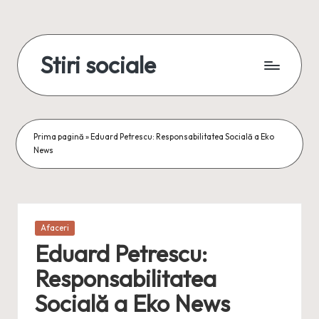
Skip
to
Stiri sociale
content
Stiri
sociale,
conexiuni
reale
Prima pagină
»
Eduard Petrescu: Responsabilitatea Socială a Eko
News
Posted
Afaceri
in
Eduard Petrescu:
Responsabilitatea
Socială a Eko News