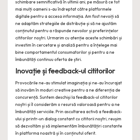
schimbare semnificativă în ultimii ani, pe măsură ce tot
mai mulți oameni s-au îndreptat către platformele
digitale pentru a accesa informația. Am fost nevoiți să
ne adaptăm strategiile de distribuție și să ne ajustăm
conținutul pentru a răspunde nevoilor și preferințelor
cititorilor noștri. Urmarim cu atenție aceste schimbări și
investim în cercetare și analiză pentru a înțelege mai
bine comportamentul consumatorilor și pentru a ne
îmbunătăți continuu oferta de știri.
Inovație și feedback-ul cititorilor
Provocările ne-au stimulat imaginația și ne-au încurajat
să inovăm în moduri creative pentru a ne diferenția de
concurență. Suntem deschiși la feedback-ul cititorilor
noștri și îl considerăm o resursă valoroasă pentru a ne
îmbunătăți serviciile. Prin ascultarea activă a feedback-
ului și printr-un dialog constant cu cititorii noștri, reușim
să dezvoltăm și să implementăm îmbunătățiri constante
în platforma noastră și în conținutul oferit.