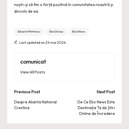
noștri și să fim o forță pozitivă în comunitatea noastră și
dincolo de ea.
Tags:
Eduard Petrescu
Eko Group
Eko News
Last updated on 24 mai 2024
comunicat
View All Posts
Post
Previous Post
Next Post
navigation
Despre Alianta National
De Ce Eko News Este
Crestina
Destinația Ta de Știri
Online de Încredere