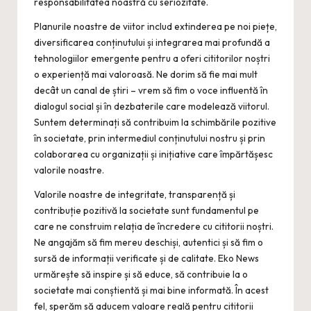
responsabilitatea noastră cu seriozitate.
Planurile noastre de viitor includ extinderea pe noi piețe,
diversificarea conținutului și integrarea mai profundă a
tehnologiilor emergente pentru a oferi cititorilor noștri
o experiență mai valoroasă. Ne dorim să fie mai mult
decât un canal de știri – vrem să fim o voce influentă în
dialogul social și în dezbaterile care modelează viitorul.
Suntem determinați să contribuim la schimbările pozitive
în societate, prin intermediul conținutului nostru și prin
colaborarea cu organizații și inițiative care împărtășesc
valorile noastre.
Valorile noastre de integritate, transparență și
contribuție pozitivă la societate sunt fundamentul pe
care ne construim relația de încredere cu cititorii noștri.
Ne angajăm să fim mereu deschiși, autentici și să fim o
sursă de informații verificate și de calitate. Eko News
urmărește să inspire și să educe, să contribuie la o
societate mai conștientă și mai bine informată. În acest
fel, sperăm să aducem valoare reală pentru cititorii