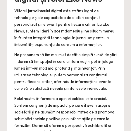
Viitorul jurnalismului digital este strâns legat de
tehnologie și de capacitatea de a oferi conținut
personalizat și relevant pentru fiecare cititor. La Eko
News, suntem lideri în acest domeniu și ne situăm mereu
în fruntea integrării tehnologiei în jurnalism pentru a
îmbunătăți experiența de consum a informațiilor.
Ne propunem să fim mai mult decât o simplă sursă de știri
– dorim să fim spațiul în care cititorii noștri pot înțelege
lumea într-un mod mai profund și mai nuanțat. Prin
utilizarea tehnologiei, putem personaliza conținutul
pentru fiecare cititor, oferindu-le informații relevante
care să le satisfacă nevoile și interesele individuale.
Rolul nostru în formarea opiniei publice este crucial.
Suntem conștienți de impactul pe care îl avem asupra
societății și ne asumăm responsabilitatea de a promova
schimbări sociale pozitive prin informațiile pe care le
furnizăm. Dorim să oferim o perspectivă echilibrată și