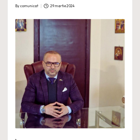
By
comunicat
29 martie 2024
Posted
by