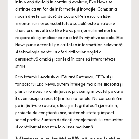
Într-o eră digitală în continuă evoluție,
Eko News
se
distinge ca un far de informație și inovație. Compania
noastră este condusă de Eduard Petrescu, un lider
vizionar, iar responsabilitatea socială este o valoare
cheie promovată de Eko News prin jurnalismul nostru
responsabil și implicarea noastră în inițiative sociale. Eko
News pune accentul pe calitatea informațiilor, relevanță
și tehnologie pentru a oferi cititorilor noștri o
perspectivă amplă și context în care să interpreteze
știrile.
Prin interviul exclusiv cu Eduard Petrescu, CEO-ul și
fondatorul Eko News, putem înțelege mai bine filosofia și
planurile noastre ambițioase, precum și impactul pe care
îl avem asupra societății informaționale. Ne concentrăm
pe inițiativele sociale, etica și integritatea în jurnalism,
proiecte de conștientizare, sustenabilitate și impact
social pozitiv. Suntem dedicați angajamentului comunitar
și contribuției noastre la o lume mai bună.