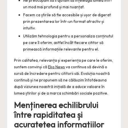
Ne preocupăm să îi ajutăm să înțeleagă lumea într-
un mod mai profund și mai nuanțat.
Facem ca știrile să fie accesibile și ușor de digerat
prin prezentarea lor într-un format atractiv și
intuitiv.
Utilizăm tehnologia pentru a personaliza conținutul
pe care îl oferim, astfel încât fiecare cititor să
primească informațiile relevante pentru el.
Prin calitatea, relevanța și experiența pe care le oferim,
suntem convinși că
Eko News
va continua să devină o
sursă de încredere pentru cititorii săi. Evoluția noastră
continuă și ne propunem să ne călăuzim întotdeauna
după viziunea noastră inițială de a aduce valoare în
lumea știrilor și de a marca schimbări sociale pozitive.
Menținerea echilibrului
între rapiditatea și
acuratețea informațiilor