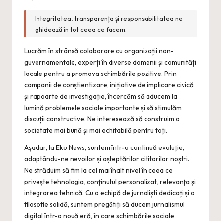
Integritatea, transparența și responsabilitatea ne
ghidează în tot ceea ce facem.
Lucrăm în strânsă colaborare cu organizații non-
guvernamentale, experți în diverse domenii și comunități
locale pentru a promova schimbările pozitive. Prin
campanii de conștientizare, inițiative de implicare civică
și rapoarte de investigație, încercăm să aducem la
lumină problemele sociale importante și să stimulăm
discuții constructive. Ne interesează să construim o
societate mai bună și mai echitabilă pentru toți.
Așadar, la Eko News, suntem într-o continuă evoluție,
adaptându-ne nevoilor și așteptărilor cititorilor noștri.
Ne străduim să fim la cel mai înalt nivel în ceea ce
privește tehnologia, conținutul personalizat, relevanța și
integrarea tehnică. Cu o echipă de jurnaliști dedicați și o
filosofie solidă, suntem pregătiți să ducem jurnalismul
digital într-o nouă eră, în care schimbările sociale