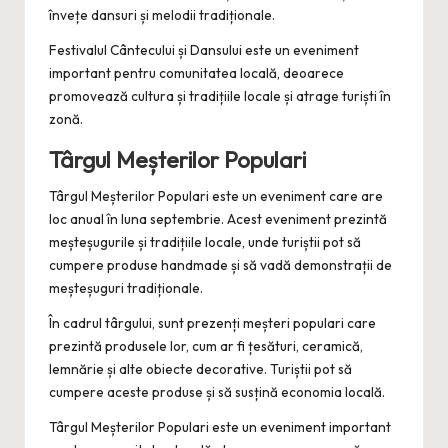
învețe dansuri și melodii tradiționale.
Festivalul Cântecului și Dansului este un eveniment
important pentru comunitatea locală, deoarece
promovează cultura și tradițiile locale și atrage turiști în
zonă.
Târgul Meșterilor Populari
Târgul Meșterilor Populari este un eveniment care are
loc anual în luna septembrie. Acest eveniment prezintă
meșteșugurile și tradițiile locale, unde turiștii pot să
cumpere produse handmade și să vadă demonstrații de
meșteșuguri tradiționale.
În cadrul târgului, sunt prezenți meșteri populari care
prezintă produsele lor, cum ar fi țesături, ceramică,
lemnărie și alte obiecte decorative. Turiștii pot să
cumpere aceste produse și să susțină economia locală.
Târgul Meșterilor Populari este un eveniment important