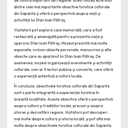
de cultură important din regiune. Acest muzeu este unul
dintre cele mai importante obiective turistice culturale
din Sapanta și oferă o perspectivă asupra vieții și
activității lui Stan Ioan Pătraș.
Vizitatorii pot explora casa memorială, care a fost
restaurată și amenajată pentru a prezenta viața și
opera lui Stan Ioan Pătraș. Muzeul prezintă mai multe
exponate, inclusiv obiecte personale, manuscrise și alte
obiecte care au aparținut lui Stan Ioan Pătraș. De
asemenea, muzeul organizează evenimente și activități
culturale, cum ar fi lecturi publice și concerte, care oferă
o experiență autentică a culturii locale.
În concluzie, obiectivele turistice culturale din Sapanta
sunt o parte integrantă a experienței turistice în
această localitate. Aceste obiective oferă o perspectivă
asupra culturii și tradițiilor locale, precum și asupra
istoriei și dezvoltării regiunii. Vizitatorii pot descoperi
mai multe despre cultura și istoria locală, și pot afla mai
multe despre obiectivele turistice culturale din Sapanta.