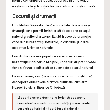
pentru comunitatea locală, deoarece promovează
meșteșugurile și tradițiile locale și atrage turiști în zonă.
Excursii și drumeții
Localitatea Sapanta oferă o varietate de excursii și
drumeții care permit turiștilor să descopere peisajul
natural și cultural al zonei. Există trasee de drumeție
care duc la rezervații naturale, la cascade și la alte
obiective turistice naturale.
Una dintre cele mai populare excursii este cea la
Rezervația Naturală a Mlaștinii, unde turiștii pot să vadă
flora și fauna locală și să se bucure de peisajul natural.
De asemenea, există excursii care permit turiștilor să
descopere obiectivele turistice culturale, cum ar fi
Muzeul Satului și Biserica Ortodoxă.
„Sapanta este o destinație turistică deosebită,
care oferă o varietate de activități și evenimente
care atrag turiști din toată țara și chiar din