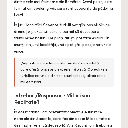
dintre cele mai frumoase din România. Acest peisaj este
format din dealuri și văi, care sunt acoperite de păduri și
livezi.
În jurul localității Sapanta, turiștii pot găsi posibilități de
drumeție și excursii, care le permit să descopere
frumusețea naturii. De pildă, turiștii pot face excursii în
munții din jurul localității, unde pot găsi peisaje naturale
unice.
„Sapanta este o localitate turistică deosebită,
care oferă turiștilor o experiență unică. Obiectivele
turistice naturale din zonă sunt unice și atrag anual
mii de turiști.”
Intrebari/Raspunsuri: Mituri sau
Realitate?
În acest capitol, am prezentat obiectivele turistice
naturale din Sapanta, care fac din această localitate o
destinație turistică deosebită. Am răspuns la întrebarea