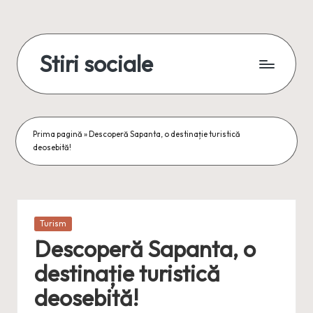
Skip
to
Stiri sociale
content
Stiri
sociale,
conexiuni
reale
Prima pagină
»
Descoperă Sapanta, o destinație turistică
deosebită!
Posted
Turism
in
Descoperă Sapanta, o
destinație turistică
deosebită!