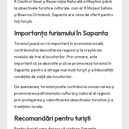
fi Cimitirul Vesel și Rezervația Naturală a Mlaștinii, până
la obiectivele turistice culturale, cum ar fi Muzeul Satului
și Biserica Ortodoxă, Sapanta are ceva de oferit pentru
toți turiștii.
Importanța turismului în Sapanta
Turismul joacă un rol important în economia locală,
contribuind la dezvoltarea regiunii și la creșterea
nivelului de trai al locuitorilor. Prin urmare, este
important să se dezvolte și să se promoveze turismul în
Sapanta, pentru a atrage mai mulți turiști și a îmbunătăți
condițiile de viață ale locuitorilor.
De asemenea, turismul poate contribui la conservarea și
promovarea patrimoniului cultural și natural al regiunii,
prin protejarea și valorificarea obiectivelor turistice și a
tradițiilor locale.
Recomandări pentru turiști
Pentru turiștii care doresc să viziteze Sapanta,