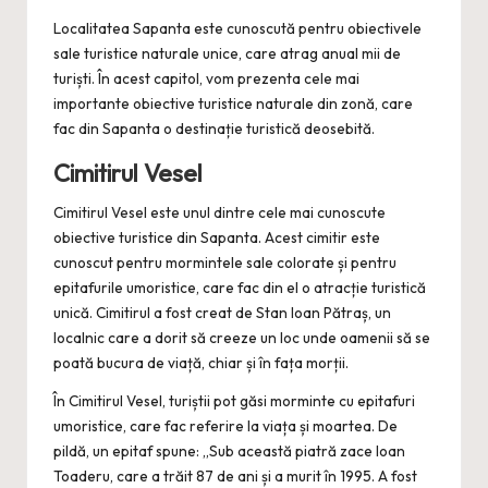
Localitatea Sapanta este cunoscută pentru obiectivele
sale turistice naturale unice, care atrag anual mii de
turiști. În acest capitol, vom prezenta cele mai
importante obiective turistice naturale din zonă, care
fac din Sapanta o destinație turistică deosebită.
Cimitirul Vesel
Cimitirul Vesel este unul dintre cele mai cunoscute
obiective turistice din Sapanta. Acest cimitir este
cunoscut pentru mormintele sale colorate și pentru
epitafurile umoristice, care fac din el o atracție turistică
unică. Cimitirul a fost creat de Stan Ioan Pătraș, un
localnic care a dorit să creeze un loc unde oamenii să se
poată bucura de viață, chiar și în fața morții.
În Cimitirul Vesel, turiștii pot găsi morminte cu epitafuri
umoristice, care fac referire la viața și moartea. De
pildă, un epitaf spune: „Sub această piatră zace Ioan
Toaderu, care a trăit 87 de ani și a murit în 1995. A fost