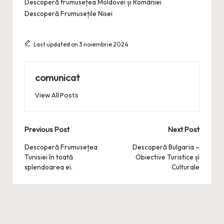
Descoperă frumusețea Moldovei și României
Descoperă Frumusețile Nisei
Last updated on 3 noiembrie 2024
comunicat
View All Posts
Post
Previous Post
Next Post
navigation
Descoperă Frumusețea
Descoperă Bulgaria –
Tunisiei în toată
Obiective Turistice și
splendoarea ei.
Culturale