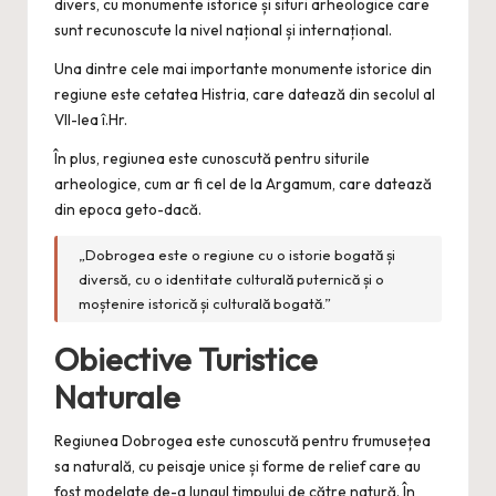
divers, cu monumente istorice și situri arheologice care
sunt recunoscute la nivel național și internațional.
Una dintre cele mai importante monumente istorice din
regiune este cetatea Histria, care datează din secolul al
VII-lea î.Hr.
În plus, regiunea este cunoscută pentru siturile
arheologice, cum ar fi cel de la Argamum, care datează
din epoca geto-dacă.
„Dobrogea este o regiune cu o istorie bogată și
diversă, cu o identitate culturală puternică și o
moștenire istorică și culturală bogată.”
Obiective Turistice
Naturale
Regiunea Dobrogea este cunoscută pentru frumusețea
sa naturală, cu peisaje unice și forme de relief care au
fost modelate de-a lungul timpului de către natură. În