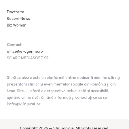
Doctorite
Recent News
Biz Woman
Contact
:
office@e-agentie.ro
SC ARC MEDIASOFT SRL
StiriSociale.ro este un platformă online dedicată monitorizării și
prezentării stirilor și evenimentelor sociale din România și din
lume. Site-ul, oferă o perspectivă actualizată și accesibilă,
ajutând cititorii să rămână informați și conectați cu ce se
întâmplă în jurul lor.
Copyright 2026 — Stiri sociale. All rights reserved.