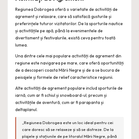
Regiunea Dobrogea oferă o varietate de activități de
agrement și relaxare, care să satisfacă gusturile și
preferințele tuturor vizitatorilor. De la sporturile nautice
și activitățile pe apă, până la evenimentele de
divertisment și festivalurile, există ceva pentru toată
lumea.
Una dintre cele mai populare activități de agrement din
regiune este navigarea pe mare, care oferă oportunități
de a descoperi coasta Mării Negre și de a se bucura de
peisajele și formele de relief caracteristice regiunii.
Alte activități de agrement populare includ sporturile de
iarnă, cum ar fi schiul și snowboard-ul, precum și
activitățile de aventură, cum ar fi parapanta și
deltaplanul.
„Regiunea Dobrogea este un loc ideal pentru cei
care doresc să se relaxeze și să se distreze. De la
plajele și stațiunile de pe litoralul Mării Negre, până