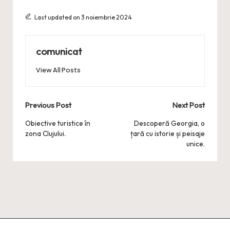
Last updated on 3 noiembrie 2024
comunicat
View All Posts
Post
Previous Post
Next Post
navigation
Obiective turistice în
Descoperă Georgia, o
zona Clujului.
țară cu istorie și peisaje
unice.