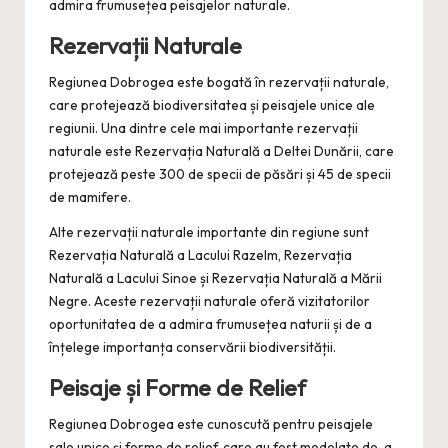
admira frumusețea peisajelor naturale.
Rezervații Naturale
Regiunea Dobrogea este bogată în rezervații naturale,
care protejează biodiversitatea și peisajele unice ale
regiunii. Una dintre cele mai importante rezervații
naturale este Rezervația Naturală a Deltei Dunării, care
protejează peste 300 de specii de păsări și 45 de specii
de mamifere.
Alte rezervații naturale importante din regiune sunt
Rezervația Naturală a Lacului Razelm, Rezervația
Naturală a Lacului Sinoe și Rezervația Naturală a Mării
Negre. Aceste rezervații naturale oferă vizitatorilor
oportunitatea de a admira frumusețea naturii și de a
înțelege importanța conservării biodiversității.
Peisaje și Forme de Relief
Regiunea Dobrogea este cunoscută pentru peisajele
sale unice și forme de relief, care au fost modelate de-a