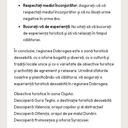
Respectați mediul înconjurător
: Asigurați-vă că
respectați mediul înconjurător și că nu lăsați urme
negative în urma dvs.
Bucurați-vă de experiență
: Nu uitați să vă bucurați
de experiența turistică și să vă relaxați în timpul
călătoriei.
În concluzie, regiunea Dobrogea este o zonă turistică
deosebită, cu o istorie bogată și diversă, cu o cultură și
tradiții locale unice și cu o varietate de obiective turistice
și activități de agrement și relaxare. Urmând sfaturile
noastre și planificându-vă călătoria, vă asigurați o
experiență turistică deosebită în regiunea Dobrogea.
Obiective turistice în zona Clujului.
Descoperă Gura Teghii, o destinație turistică deosebită
Descoperă Valencia, orașul copiilor și al distracției!
Descoperă Oltenița, orașul de pe malul Dunării.
Descoperă frumusețea și istoria Syracusei.