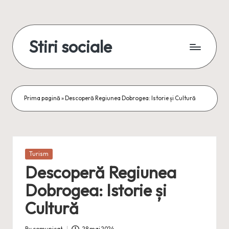
Skip
to
Stiri sociale
content
Stiri
sociale,
conexiuni
reale
Prima pagină
»
Descoperă Regiunea Dobrogea: Istorie și Cultură
Posted
Turism
in
Descoperă Regiunea
Dobrogea: Istorie și
Cultură