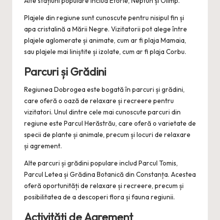
Alte stațiuni populare includ Eforie, Neptun și Olimp.
Plajele din regiune sunt cunoscute pentru nisipul fin și
apa cristalină a Mării Negre. Vizitatorii pot alege între
plajele aglomerate și animate, cum ar fi plaja Mamaia,
sau plajele mai liniștite și izolate, cum ar fi plaja Corbu.
Parcuri și Grădini
Regiunea Dobrogea este bogată în parcuri și grădini,
care oferă o oază de relaxare și recreere pentru
vizitatori. Unul dintre cele mai cunoscute parcuri din
regiune este Parcul Herăstrău, care oferă o varietate de
specii de plante și animale, precum și locuri de relaxare
și agrement.
Alte parcuri și grădini populare includ Parcul Tomis,
Parcul Letea și Grădina Botanică din Constanța. Acestea
oferă oportunități de relaxare și recreere, precum și
posibilitatea de a descoperi flora și fauna regiunii.
Activități de Agrement