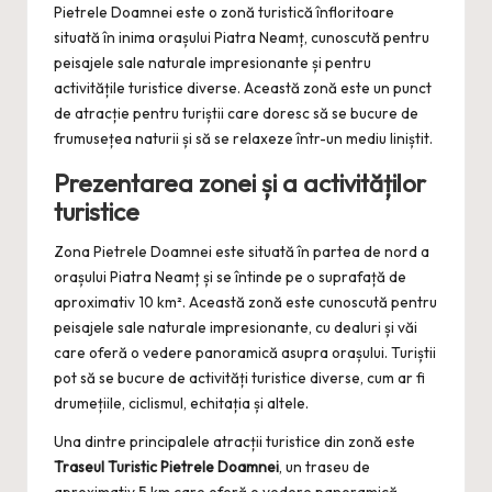
Pietrele Doamnei este o zonă turistică înfloritoare
situată în inima orașului Piatra Neamț, cunoscută pentru
peisajele sale naturale impresionante și pentru
activitățile turistice diverse. Această zonă este un punct
de atracție pentru turiștii care doresc să se bucure de
frumusețea naturii și să se relaxeze într-un mediu liniștit.
Prezentarea zonei și a activităților
turistice
Zona Pietrele Doamnei este situată în partea de nord a
orașului Piatra Neamț și se întinde pe o suprafață de
aproximativ 10 km². Această zonă este cunoscută pentru
peisajele sale naturale impresionante, cu dealuri și văi
care oferă o vedere panoramică asupra orașului. Turiștii
pot să se bucure de activități turistice diverse, cum ar fi
drumețiile, ciclismul, echitația și altele.
Una dintre principalele atracții turistice din zonă este
Traseul Turistic Pietrele Doamnei
, un traseu de
aproximativ 5 km care oferă o vedere panoramică