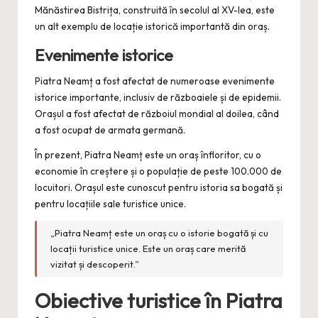
Mănăstirea Bistrița, construită în secolul al XV-lea, este
un alt exemplu de locație istorică importantă din oraș.
Evenimente istorice
Piatra Neamț a fost afectat de numeroase evenimente
istorice importante, inclusiv de războaiele și de epidemii.
Orașul a fost afectat de războiul mondial al doilea, când
a fost ocupat de armata germană.
În prezent, Piatra Neamț este un oraș înfloritor, cu o
economie în creștere și o populație de peste 100.000 de
locuitori. Orașul este cunoscut pentru istoria sa bogată și
pentru locațiile sale turistice unice.
„Piatra Neamț este un oraș cu o istorie bogată și cu
locații turistice unice. Este un oraș care merită
vizitat și descoperit.”
Obiective turistice în Piatra