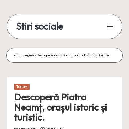
Skip
to
Stiri sociale
content
Stiri
sociale,
conexiuni
reale
Prima pagină
»
Descoperă Piatra Neamț, orașul istoric și turistic.
Posted
Turism
in
Descoperă Piatra
Neamț, orașul istoric și
turistic.