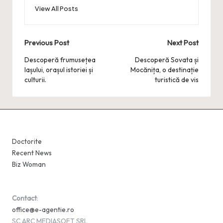
View All Posts
Post
Previous Post
Next Post
navigation
Descoperă frumusețea
Descoperă Sovata și
Iașului, orașul istoriei și
Mocănița, o destinație
culturii.
turistică de vis
Doctorite
Recent News
Biz Woman
Contact
:
office@e-agentie.ro
SC ARC MEDIASOFT SRL