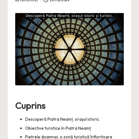
By
comunicat
28 mai 2024
Posted
by
Cuprins
Descoperă Piatra Neamț, orașul istoric
Obiective turistice în Piatra Neamț
Pietrele doamnei, o zonă turistică înfloritoare