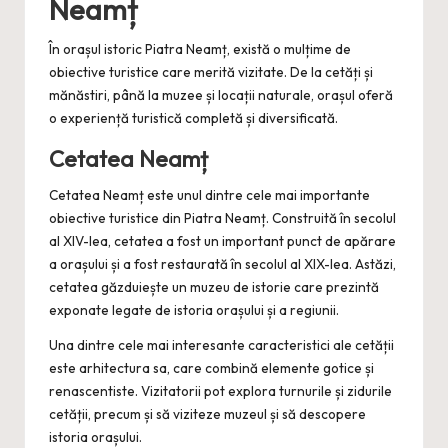
Neamț
În orașul istoric Piatra Neamț, există o mulțime de
obiective turistice care merită vizitate. De la cetăți și
mănăstiri, până la muzee și locații naturale, orașul oferă
o experiență turistică completă și diversificată.
Cetatea Neamț
Cetatea Neamț este unul dintre cele mai importante
obiective turistice din Piatra Neamț. Construită în secolul
al XIV-lea, cetatea a fost un important punct de apărare
a orașului și a fost restaurată în secolul al XIX-lea. Astăzi,
cetatea găzduiește un muzeu de istorie care prezintă
exponate legate de istoria orașului și a regiunii.
Una dintre cele mai interesante caracteristici ale cetății
este arhitectura sa, care combină elemente gotice și
renascentiste. Vizitatorii pot explora turnurile și zidurile
cetății, precum și să viziteze muzeul și să descopere
istoria orașului.