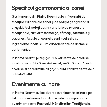
Specificul gastronomic al zonei
Gastronomia din Piatra Neamț este influențată de
tradițiile culinare ale zonei și de poziția geografică a
orașului. Aici, puteți găsi o varietate de preparate
tradiționale, cum ar fi
mămăligă
,
cârnații
,
sarmalele
și
papanasi
. Aceste preparate sunt realizate cu
ingrediente locale și sunt caracterizate de arome și
gusturi unice.
În Piatra Neamț, puteți găsi și o varietate de produse
locale, cum ar fi
brânza de burduf
,
smântâna
și
. Aceste
produse sunt realizate cu grijă și sunt caracterizate de o
calitate înaltă.
Evenimente culinare
În Piatra Neamț, au loc diverse evenimente culinare pe
tot parcursul anului. Una dintre cele mai importante
evenimente este
Festivalul Mâncărurilor Tradiționale
,