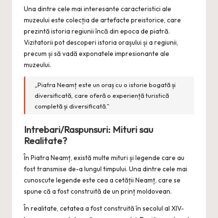
Una dintre cele mai interesante caracteristici ale
muzeului este colecția de artefacte preistorice, care
prezintă istoria regiunii încă din epoca de piatră.
Vizitatorii pot descoperi istoria orașului și a regiunii,
precum și să vadă exponatele impresionante ale
muzeului.
„Piatra Neamț este un oraș cu o istorie bogată și
diversificată, care oferă o experiență turistică
completă și diversificată.”
Intrebari/Raspunsuri: Mituri sau
Realitate?
În Piatra Neamț, există multe mituri și legende care au
fost transmise de-a lungul timpului. Una dintre cele mai
cunoscute legende este cea a cetății Neamț, care se
spune că a fost construită de un prinț moldovean.
În realitate, cetatea a fost construită în secolul al XIV-