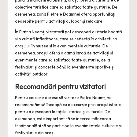
până la mănăstirea Bistrița, orașul oferă o varietate de
obiective turistice care să satisfacă toate gusturile. De
asemenea, zona Pietrele Doamnei oferă oportunități
deosebite pentru activități outdoor și relaxare.
În Piatra Neamț, vizitatorii pot descoperi o istorie bogată
și o cultură înfloritoare, care se reflectă în arhitectura
orașului, în muzee și în evenimentele culturale. De
asemenea, orașul oferă o gamă largă de activități și
evenimente care să satisfacă toate gusturile, de la
festivaluri și concerte până la evenimente sportive și
activități outdoor.
Recomandări pentru vizitatori
Pentru cei care doresc să viziteze Piatra Neamț, noi
recomandăm să înceapă cu o excursie prin orașul istoric,
pentru a descoperi locațiile istorice și culturale. De
asemenea, este important să se încerce mâncarea
tradițională și să se participe la evenimentele culturale și
festivalurile din oraș.