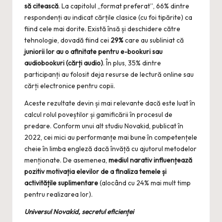
să citească
. La capitolul „format preferat”, 66% dintre
respondenți au indicat cărțile clasice (cu foi tipărite) ca
fiind cele mai dorite. Există însă și deschidere către
tehnologie, dovadă fiind cei
29%
care au subliniat că
juniorii lor au o afinitate pentru e-bookuri sau
audiobookuri (cărți audio)
. În plus, 35% dintre
participanți au folosit deja resurse de lectură online sau
cărți electronice pentru copii.
Aceste rezultate devin și mai relevante dacă este luat în
calcul rolul poveștilor și gamificării în procesul de
predare. Conform unui alt studiu Novakid, publicat în
2022, cei mici au performanțe mai bune în competențele
cheie în limba engleză dacă învăță cu ajutorul metodelor
menționate. De asemenea,
mediul narativ influențează
pozitiv motivația elevilor de a finaliza temele și
activitățile suplimentare
(alocând cu 24% mai mult timp
pentru realizarea lor).
Universul Novakid, secretul eficienței