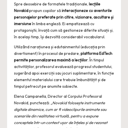
Spre deosebire de formatele tradiționale,
lecțiile
Novakid
propun copiilor să
interacționeze cu aventurile
personajelor preferate prin citire, vizionare, ascultare și
imersiune
în limba engleză. Ei empatizează cu
protagoniștii, învață cum să gestioneze diferite situații și,
în același timp, își dezvoltă considerabil vocabularul.
Utilizând narațiunea și edutainmentul (educația prin
divertisment) în procesul de predare,
platforma EdTech
permite personalizarea maximă a lecțiilor
. În timpul
activităților, profesorul evaluează progresul studentului,
sugerând apoi exerciții sau jocuri suplimentare, în funcție
elementul materialului care trebuie îmbunătățit și de
timpul petrecut pe anumite subiecte.
Elena Campanella, Director al Corpului Profesoral
Novakid, punctează:
„
Novakid folosește instrumente
digitale dinamice, cum ar fi videoclipurile animate sau
scenariile din realitatea virtuală, pentru a expune
conceptele într-un context ușor de înțeles și de rezonat