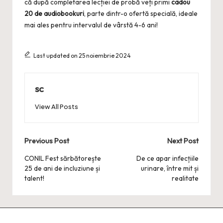
că după completarea
lecției de probă
veți primi
cadou
20 de audiobookuri
, parte dintr-o ofertă specială, ideale
mai ales pentru intervalul de vârstă 4-6 ani!
Last updated on 25 noiembrie 2024
sc
View All Posts
Post
Previous Post
Next Post
navigation
CONIL Fest sărbătorește
De ce apar infecțiile
25 de ani de incluziune și
urinare, între mit și
talent!
realitate