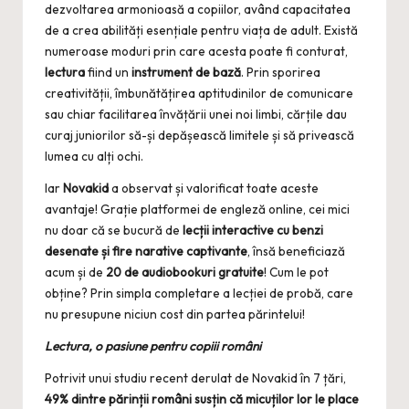
dezvoltarea armonioasă a copiilor, având capacitatea
de a crea abilități esențiale pentru viața de adult. Există
numeroase moduri prin care acesta poate fi conturat,
lectura
fiind un
instrument de bază
. Prin sporirea
creativității, îmbunătățirea aptitudinilor de comunicare
sau chiar facilitarea învățării unei noi limbi, cărțile dau
curaj juniorilor să-și depășească limitele și să privească
lumea cu alți ochi.
Iar
Novakid
a observat și valorificat toate aceste
avantaje! Grație platformei de engleză online, cei mici
nu doar că se bucură de
lecții interactive cu benzi
desenate și fire narative captivante
, însă beneficiază
acum și de
20 de audiobookuri gratuite
! Cum le pot
obține? Prin simpla completare a lecției de probă, care
nu presupune niciun cost din partea părintelui!
Lectura, o pasiune pentru copiii români
Potrivit unui studiu recent derulat de Novakid în 7 țări,
49% dintre părinții români susțin că micuților lor le place