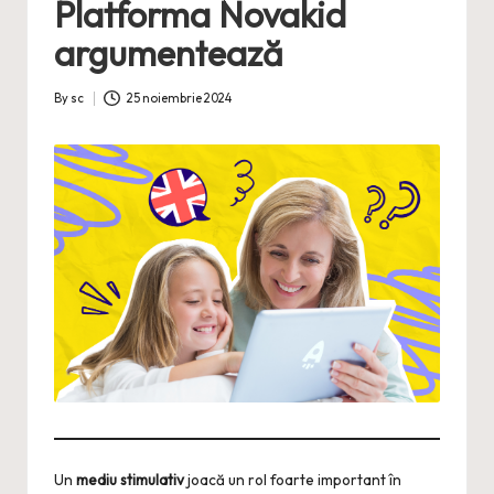
Platforma Novakid
argumentează
By
sc
25 noiembrie 2024
Posted
by
Un
mediu stimulativ
joacă un rol foarte important în