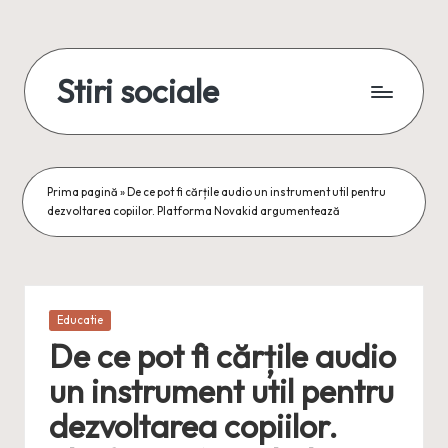
Skip
to
Stiri sociale
content
Stiri
sociale,
conexiuni
reale
Prima pagină
»
De ce pot fi cărțile audio un instrument util pentru
dezvoltarea copiilor. Platforma Novakid argumentează
Posted
Educatie
in
De ce pot fi cărțile audio
un instrument util pentru
dezvoltarea copiilor.