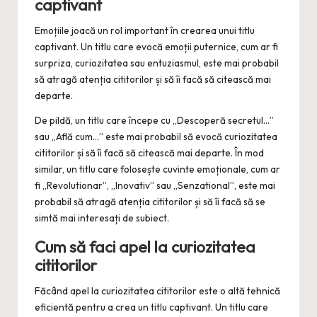
captivant
Emoțiile joacă un rol important în crearea unui titlu
captivant. Un titlu care evocă emoții puternice, cum ar fi
surpriza, curiozitatea sau entuziasmul, este mai probabil
să atragă atenția cititorilor și să îi facă să citească mai
departe.
De pildă, un titlu care începe cu „Descoperă secretul…”
sau „Află cum…” este mai probabil să evocă curiozitatea
cititorilor și să îi facă să citească mai departe. În mod
similar, un titlu care folosește cuvinte emoționale, cum ar
fi „Revolutionar”, „Inovativ” sau „Senzational”, este mai
probabil să atragă atenția cititorilor și să îi facă să se
simtă mai interesați de subiect.
Cum să faci apel la curiozitatea
cititorilor
Făcând apel la curiozitatea cititorilor este o altă tehnică
eficientă pentru a crea un titlu captivant. Un titlu care