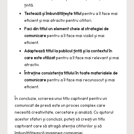
țintă.
Testează și îmbunătățește titlul
pentru a îl face mai
eficient și mai atractiv pentru cititori.
Faci din titlul un element cheie al strategiei de
comunicare
pentru a îl face mai vizibil și mai
eficient.
Adaptează titlul la publicul țintă și la contextul în
care este utilizat
pentru a îl face mai relevant și mai
atractiv.
Întreține consistența titlului în toate materialele de
comunicare
pentru a îl face mai recunoscut și mai
eficient.
În concluzie, scrierea unui titlu captivant pentru un
comunicat de presă este un proces complex care
necesită creativitate, cercetare și analiză. Cu ajutorul
acestor sfaturi și concluzii, puteți să creați un titlu
captivant care să atragă atenția cititorilor și să
îmbunătățească imaginea companiei.