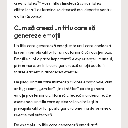
creativitatea?” Acest titlu stimulează curiozitatea
cititorilor și îi determină să citească mai departe pentru
a afla răspunsul.
Cum să creezi un titlu care să
genereze emoții
Un titlu care generează emoții este unul care apelează
la sentimentele cititorilor și îi determină să reacționeze.
Emoțiile sunt o parte importantă a experienței umane și,
prin urmare, un titlu care generează emoții poate fi
foarte eficient în atragerea atenției.
De pildă, un titlu care utilizează cuvinte emoționale, cum
ar fi „șocant”, „uimitor”, „încântător” poate genera
emoții și determina cititorii să citească mai departe. De
asemenea, un titlu care apelează la valorile și la
principiile cititorilor poate genera emoții și determina o
reacție mai puternică.
De exemplu, un titlu care generează emoții ar fi: