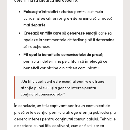
determină să citească mai departe.
Folosește întrebări retorice
pentru a stimula
curiozitatea cititorilor și a-i determina să citească
mai departe.
Creează un titlu care să genereze emoții
, care să
apeleze la sentimentele cititorilor și să îi determine
să reacționeze.
Fă apel la beneficiile comunicatului de presă
,
pentru a îi determina pe cititori să înțeleagă ce
beneficii vor obține din citirea comunicatului.
„Un titlu captivant este esențial pentru a atrage
atenția publicului și a genera interes pentru
conținutul comunicatului.”
În concluzie, un titlu captivant pentru un comunicat de
presă este esențial pentru a atrage atenția publicului și a
genera interes pentru conținutul comunicatului. Tehnicile
de scriere a unui titlu captivant, cum ar fi utilizarea