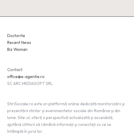
Doctorite
Recent News
Biz Woman
Contact
:
office@e-agentie.ro
SC ARC MEDIASOFT SRL
StiriSociale.ro este un platformă online dedicată monitorizării și
prezentării stirilor și evenimentelor sociale din România și din
lume. Site-ul, oferă o perspectivă actualizată și accesibilă,
ajutând cititorii să rămână informați și conectați cu ce se
întâmplă în jurul lor.