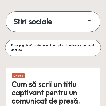
Skip
to
Stiri sociale
content
Stiri
sociale,
conexiuni
reale
Prima pagină
»
Cum să scrii un titlu captivant pentru un comunicat
de presă.
Posted
Diverse
in
Cum să scrii un titlu
captivant pentru un
comunicat de presă.