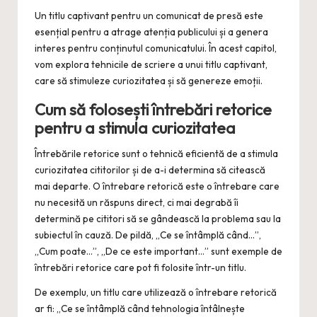
Un titlu captivant pentru un comunicat de presă este
esențial pentru a atrage atenția publicului și a genera
interes pentru conținutul comunicatului. În acest capitol,
vom explora tehnicile de scriere a unui titlu captivant,
care să stimuleze curiozitatea și să genereze emoții.
Cum să folosești întrebări retorice
pentru a stimula curiozitatea
Întrebările retorice sunt o tehnică eficientă de a stimula
curiozitatea cititorilor și de a-i determina să citească
mai departe. O întrebare retorică este o întrebare care
nu necesită un răspuns direct, ci mai degrabă îi
determină pe cititori să se gândească la problema sau la
subiectul în cauză. De pildă, „Ce se întâmplă când…”,
„Cum poate…”, „De ce este important…” sunt exemple de
întrebări retorice care pot fi folosite într-un titlu.
De exemplu, un titlu care utilizează o întrebare retorică
ar fi: „Ce se întâmplă când tehnologia întâlnește