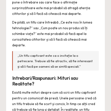
pune o întrebare sau care face o afirmație
surprinzătoare este mai probabil să atragă atenția
cititorilor și să îi facă să citească mai departe.
De pildă, un titlu care întreabă „Ce este nou în lumea
tehnologiei?” sau „Cum poate un nou produs să îți
schimbe viața?” este mai probabil să facă apel la
curiozitatea cititorilor și să îi facă să citească mai
departe.
„Un titlu captivant este ca o invitație la o
petrecere. Trebuie să fie atractiv, să fie interesant
și să îi facă pe oameni să se simtă speciali.”
Intrebari/Raspunsuri: Mituri sau
Realitate?
Există multe mituri despre cum să scrii un titlu captivant
pentru un comunicat de presă. Unele persoane cred că
un titlu trebuie să fie scurt și concis, în timp ce alții cred
că trebuie să fie lung și detaliat. În realitate, un titlu