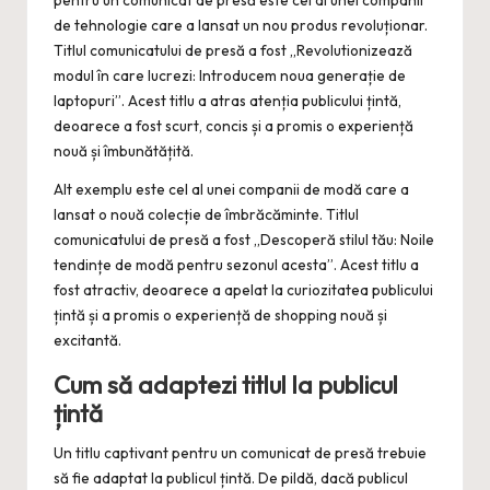
pentru un comunicat de presă este cel al unei companii
de tehnologie care a lansat un nou produs revoluționar.
Titlul comunicatului de presă a fost „Revolutionizează
modul în care lucrezi: Introducem noua generație de
laptopuri”. Acest titlu a atras atenția publicului țintă,
deoarece a fost scurt, concis și a promis o experiență
nouă și îmbunătățită.
Alt exemplu este cel al unei companii de modă care a
lansat o nouă colecție de îmbrăcăminte. Titlul
comunicatului de presă a fost „Descoperă stilul tău: Noile
tendințe de modă pentru sezonul acesta”. Acest titlu a
fost atractiv, deoarece a apelat la curiozitatea publicului
țintă și a promis o experiență de shopping nouă și
excitantă.
Cum să adaptezi titlul la publicul
țintă
Un titlu captivant pentru un comunicat de presă trebuie
să fie adaptat la publicul țintă. De pildă, dacă publicul