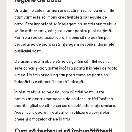
Una dintre cele mai mari provocări în scrierea unui titlu
captivant este să îmbini creativitatea cu regulile de
bază. Este important să înțelegem că un titlu bun trebuie
să fie atât creativ, cât și relevant pentru publicul țintă.
Pentru a realiza acest lucru, trebuie să ne bazăm pe
cercetarea de piață și să înțelegem nevoile și dorințele
publicului nostru.
De asemenea, trebuie să ne asigurăm că titlul nostru
este concis și clar, astfel încât să poată fi înțeles de toată
lumea. Un titlu prea lung sau prea complex poate să
îndepărteze cititorii, în loc să îi atragă.
În plus, trebuie să ne asigurăm că titlul nostru este
optimizat pentru motoarele de căutare, astfel încât să
poată fi găsit de către cei care caută informații similare.
Acest lucru poate fi realizat prin utilizarea cuvintelor
cheie și a frazelor cheie în titlu.
Cum să testezi și să îmbunătățești