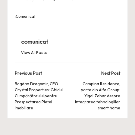
iComunicat
comunicat
View All Posts
Post
Previous Post
Next Post
navigation
Bogdan Dragomir, CEO
Campina Residence,
Crystal Properties: Ghidul
parte din Alfa Group:
Cumpărătorului pentru
Yigal Zohar despre
Prospectarea Pieței
integrarea tehnologiilor
Imobiliare
smart home