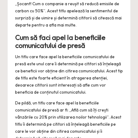
„Șocant! Cum o companie a reușit să reducă emisiile de
carbon cu 50%”. Acest titlu apelează la sentimentul de
surpriză și de uimire și determină cititorii să citească mai
departe pentru a afla mai multe.
Cum să faci apel la beneficiile
comunicatului de presă
Un titlu care face apel la beneficiile comunicatului de
presă este unul care îi determină pe cititori să înțeleagă
ce beneficii vor obține din citirea comunicatului. Acest tip
de titlu este foarte eficient în atragerea atenției,
deoarece cititorii sunt interesați să afle cum vor
beneficia de conținutul comunicatului.
De pildă, un titlu care face apel la beneficiile
comunicatului de presă ar fi: „Află cum să îți crești
vânzările cu 20% prin utilizarea noilor tehnologii”. Acest
titlu îi determină pe cititori să înțeleagă beneficiile pe
care le vor obține din citirea comunicatului și îi