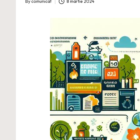
By
comunicat
8 martie 2024
Posted
by