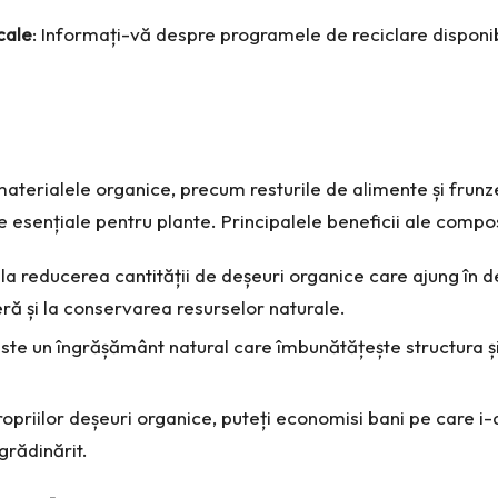
cale
: Informați-vă despre programele de reciclare dispon
terialele organice, precum resturile de alimente și frunz
 esențiale pentru plante. Principalele beneficii ale compost
a reducerea cantității de deșeuri organice care ajung în de
ră și la conservarea resurselor naturale.
ste un îngrășământ natural care îmbunătățește structura și f
priilor deșeuri organice, puteți economisi bani pe care i-aț
grădinărit.