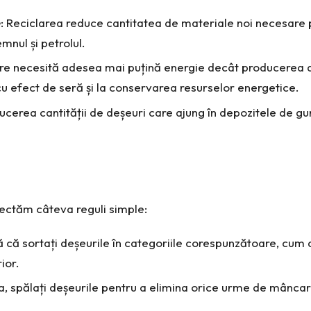
e
: Reciclarea reduce cantitatea de materiale noi necesare 
nul și petrolul.
lare necesită adesea mai puțină energie decât producerea d
cu efect de seră și la conservarea resurselor energetice.
ducerea cantității de deșeuri care ajung în depozitele de gu
pectăm câteva reguli simple:
ă că sortați deșeurile în categoriile corespunzătoare, cum ar 
ior.
icla, spălați deșeurile pentru a elimina orice urme de mânc