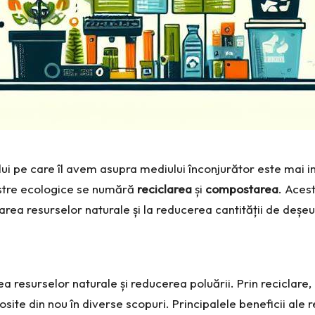
lui pe care îl avem asupra mediului înconjurător este mai i
stre ecologice se numără
reciclarea
și
compostarea
. Aces
area resurselor naturale și la reducerea cantității de deșeu
 resurselor naturale și reducerea poluării. Prin reciclare, m
site din nou în diverse scopuri. Principalele beneficii ale re