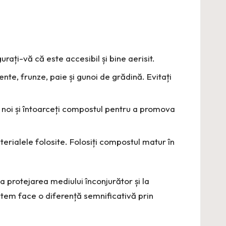
rați-vă că este accesibil și bine aerisit.
te, frunze, paie și gunoi de grădină. Evitați
e noi și întoarceți compostul pentru a promova
aterialele folosite. Folosiți compostul matur în
la protejarea mediului înconjurător și la
putem face o diferență semnificativă prin