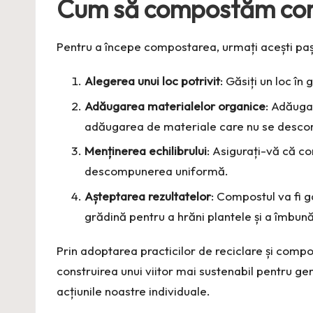
Cum să compostăm cor
Pentru a începe compostarea, urmați acești pași
Alegerea unui loc potrivit
: Găsiți un loc î
Adăugarea materialelor organice
: Adăuga
adăugarea de materiale care nu se desco
Menținerea echilibrului
: Asigurați-vă că c
descompunerea uniformă.
Așteptarea rezultatelor
: Compostul va fi g
grădină pentru a hrăni plantele și a îmbunăt
Prin adoptarea practicilor de reciclare și compost
construirea unui viitor mai sustenabil pentru gen
acțiunile noastre individuale.