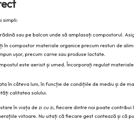
ect
 simpli:
n grădină sau pe balcon unde să amplasați compostorul. Asigu
ți în compostor materiale organice precum resturi de alimen
mpun ușor, precum carne sau produse lactate.
ompostul este aerisit și umed. Încorporați regulat material
ata în câteva luni, în funcție de condițiile de mediu și de m
ăți calitatea solului.
are în viața de zi cu zi, fiecare dintre noi poate contribui 
erațiile viitoare. Nu uitați că fiecare gest contează și că 