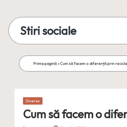
Skip
to
Stiri sociale
content
Stiri
sociale,
conexiuni
Prima pagină
»
Cum să facem o diferență prin recicl
reale
Posted
Diverse
in
Cum să facem o difer