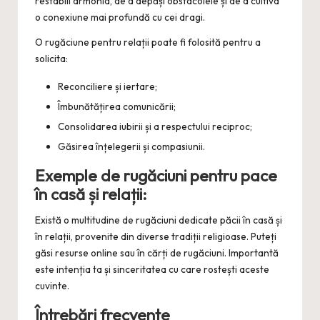
restabili armonia, de a depăși obstacolele și de a cultiva
o conexiune mai profundă cu cei dragi.
O rugăciune pentru relații poate fi folosită pentru a
solicita:
Reconciliere și iertare;
Îmbunătățirea comunicării;
Consolidarea iubirii și a respectului reciproc;
Găsirea înțelegerii și compasiunii.
Exemple de rugăciuni pentru pace
în casă și relații:
Există o multitudine de rugăciuni dedicate păcii în casă și
în relații, provenite din diverse tradiții religioase. Puteți
găsi resurse online sau în cărți de rugăciuni. Importantă
este intenția ta și sinceritatea cu care rostești aceste
cuvinte.
Întrebări frecvente