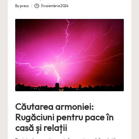
By
press
3 noiembrie 2024
Posted
by
Căutarea armoniei:
Rugăciuni pentru pace în
casă și relații