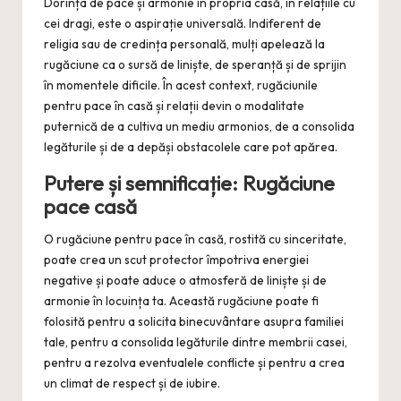
Dorința de pace și armonie în propria casă, în relațiile cu
cei dragi, este o aspirație universală. Indiferent de
religia sau de credința personală, mulți apelează la
rugăciune ca o sursă de liniște, de speranță și de sprijin
în momentele dificile. În acest context, rugăciunile
pentru pace în casă și relații devin o modalitate
puternică de a cultiva un mediu armonios, de a consolida
legăturile și de a depăși obstacolele care pot apărea.
Putere și semnificație: Rugăciune
pace casă
O rugăciune pentru pace în casă, rostită cu sinceritate,
poate crea un scut protector împotriva energiei
negative și poate aduce o atmosferă de liniște și de
armonie în locuința ta. Această rugăciune poate fi
folosită pentru a solicita binecuvântare asupra familiei
tale, pentru a consolida legăturile dintre membrii casei,
pentru a rezolva eventualele conflicte și pentru a crea
un climat de respect și de iubire.