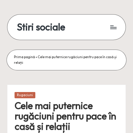
Skip
to
Stiri sociale
content
Stiri
sociale,
conexiuni
reale
Prima pagină
»
Cele mai puternice rugăciuni pentru pace în casă și
relații
Posted
Rugaciuni
in
Cele mai puternice
rugăciuni pentru pace în
casă și relații