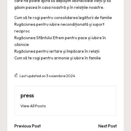
care ne poate ajuta să depășim obstacolele vieții și să
găsim pacea în casa noastră și în relațiile noastre.
Cum să te rogi pentru consolidarea legăturii de familie
Rugăciunea pentru iubire necondiționată și suport
reciproc
Rugăciunea Sfântului Efrem pentru pace și iubire în
căsnicie
Rugăciunea pentru iertare și împăcare în relații
Cum să te rogi pentru armonie și iubire în familie
Last updated on 3 noiembrie 2024
press
View All Posts
Post
Previous Post
Next Post