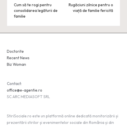
navigation
Cum să te rogi pentru
Rugăciuni zilnice pentru o
consolidarea legăturii de
viață de familie fericită
familie
Doctorite
Recent News
Biz Woman
Contact
:
office@e-agentie.ro
SC ARC MEDIASOFT SRL
StiriSociale.ro este un platformă online dedicată monitorizării și
prezentării stirilor și evenimentelor sociale din România și din