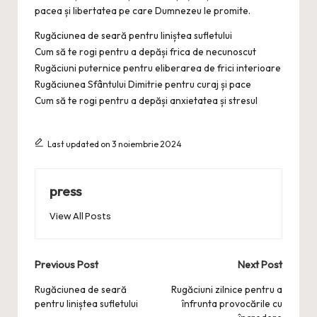
pacea și libertatea pe care Dumnezeu le promite.
Rugăciunea de seară pentru liniștea sufletului
Cum să te rogi pentru a depăși frica de necunoscut
Rugăciuni puternice pentru eliberarea de frici interioare
Rugăciunea Sfântului Dimitrie pentru curaj și pace
Cum să te rogi pentru a depăși anxietatea și stresul
Last updated on 3 noiembrie 2024
press
View All Posts
Post
Previous Post
Next Post
navigation
Rugăciunea de seară
Rugăciuni zilnice pentru a
pentru liniștea sufletului
înfrunta provocările cu