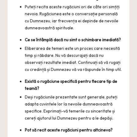
Puteți recita aceste rugăciuni ori de câte ori simțiți
nevoia. Rugăciunea este o conversație personală
cu Dumnezeu, iar frecvența ei depinde de nevoile
dumneavoastră spirituale.
Ce se întâmplă dacă nu simt o schimbare imediată?
Eliberarea de temeri este un proces care necesită
timp și răbdare. Nu vă descurajați dacă nu
observați rezultate imediat. Continuați să vă rugați
cu credință și Dumnezeu vă va răspunde în timp util.
Există o rugăciune specifică pentru fiecare tip de
teamă?
Deși rugăciunile prezentate sunt generale, puteți
adapta cuvintele lor la nevoile dumneavoastră
specifice. Exprimați-vă temerile cu sinceritate și
cereți ajutorul lui Dumnezeu pentru a le depăși.
Pot să recit aceste rugăciuni pentru altcineva?