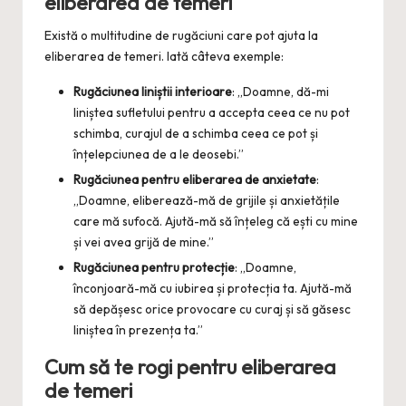
eliberarea de temeri
Există o multitudine de rugăciuni care pot ajuta la
eliberarea de temeri. Iată câteva exemple:
Rugăciunea liniștii interioare
: „Doamne, dă-mi
liniștea sufletului pentru a accepta ceea ce nu pot
schimba, curajul de a schimba ceea ce pot și
înțelepciunea de a le deosebi.”
Rugăciunea pentru eliberarea de anxietate
:
„Doamne, eliberează-mă de grijile și anxietățile
care mă sufocă. Ajută-mă să înțeleg că ești cu mine
și vei avea grijă de mine.”
Rugăciunea pentru protecție
: „Doamne,
înconjoară-mă cu iubirea și protecția ta. Ajută-mă
să depășesc orice provocare cu curaj și să găsesc
liniștea în prezența ta.”
Cum să te rogi pentru eliberarea
de temeri