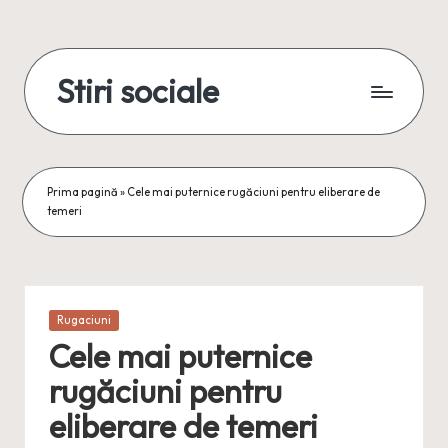
Skip
to
Stiri sociale
content
Stiri
sociale,
conexiuni
reale
Prima pagină
»
Cele mai puternice rugăciuni pentru eliberare de
temeri
Posted
Rugaciuni
in
Cele mai puternice
rugăciuni pentru
eliberare de temeri