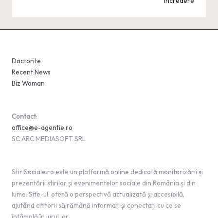
încredere
Doctorite
Recent News
Biz Woman
Contact
:
office@e-agentie.ro
SC ARC MEDIASOFT SRL
StiriSociale.ro este un platformă online dedicată monitorizării și
prezentării stirilor și evenimentelor sociale din România și din
lume. Site-ul, oferă o perspectivă actualizată și accesibilă,
ajutând cititorii să rămână informați și conectați cu ce se
întâmplă în jurul lor.