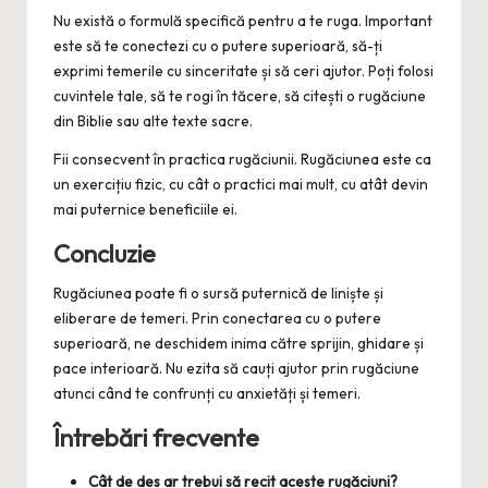
Nu există o formulă specifică pentru a te ruga. Important
este să te conectezi cu o putere superioară, să-ți
exprimi temerile cu sinceritate și să ceri ajutor. Poți folosi
cuvintele tale, să te rogi în tăcere, să citești o rugăciune
din Biblie sau alte texte sacre.
Fii consecvent în practica rugăciunii. Rugăciunea este ca
un exercițiu fizic, cu cât o practici mai mult, cu atât devin
mai puternice beneficiile ei.
Concluzie
Rugăciunea poate fi o sursă puternică de liniște și
eliberare de temeri. Prin conectarea cu o putere
superioară, ne deschidem inima către sprijin, ghidare și
pace interioară. Nu ezita să cauți ajutor prin rugăciune
atunci când te confrunți cu anxietăți și temeri.
Întrebări frecvente
Cât de des ar trebui să recit aceste rugăciuni?