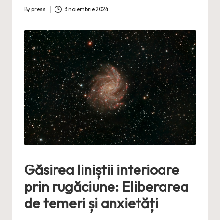
By
press
3 noiembrie 2024
Posted
by
Găsirea liniștii interioare
prin rugăciune: Eliberarea
de temeri și anxietăți