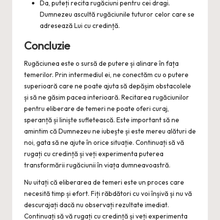
Da, puteți recita rugăciuni pentru cei dragi.
Dumnezeu ascultă rugăciunile tuturor celor care se
adresează Lui cu credință.
Concluzie
Rugăciunea este o sursă de putere și alinare în fața
temerilor. Prin intermediul ei, ne conectăm cu o putere
superioară care ne poate ajuta să depășim obstacolele
și să ne găsim pacea interioară. Recitarea rugăciunilor
pentru eliberare de temeri ne poate oferi curaj,
speranță și liniște sufletească. Este important să ne
amintim că Dumnezeu ne iubește și este mereu alături de
noi, gata să ne ajute în orice situație. Continuați să vă
rugați cu credință și veți experimenta puterea
transformării rugăciunii în viața dumneavoastră.
Nu uitați că eliberarea de temeri este un proces care
necesită timp și efort. Fiți răbdători cu voi înșivă și nu vă
descurajați dacă nu observați rezultate imediat.
Continuați să vă rugați cu credință și veți experimenta