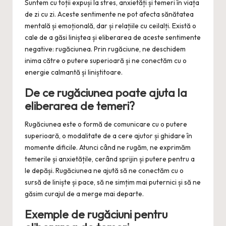
Suntem cu toții expuși la stres, anxietăți și temeri în viața
de zi cu zi. Aceste sentimente ne pot afecta sănătatea
mentală și emoțională, dar și relațiile cu ceilalți. Există o
cale de a găsi liniștea și eliberarea de aceste sentimente
negative: rugăciunea. Prin rugăciune, ne deschidem
inima către o putere superioară și ne conectăm cu o
energie calmantă și liniștitoare.
De ce rugăciunea poate ajuta la
eliberarea de temeri?
Rugăciunea este o formă de comunicare cu o putere
superioară, o modalitate de a cere ajutor și ghidare în
momente dificile. Atunci când ne rugăm, ne exprimăm
temerile și anxietățile, cerând sprijin și putere pentru a
le depăși. Rugăciunea ne ajută să ne conectăm cu o
sursă de liniște și pace, să ne simțim mai puternici și să ne
găsim curajul de a merge mai departe.
Exemple de rugăciuni pentru