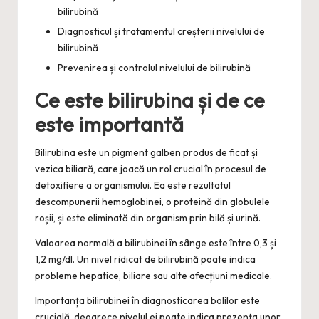
bilirubină
Diagnosticul și tratamentul creșterii nivelului de
bilirubină
Prevenirea și controlul nivelului de bilirubină
Ce este bilirubina și de ce
este importantă
Bilirubina este un pigment galben produs de ficat și
vezica biliară, care joacă un rol crucial în procesul de
detoxifiere a organismului. Ea este rezultatul
descompunerii hemoglobinei, o proteină din globulele
roșii, și este eliminată din organism prin bilă și urină.
Valoarea normală a bilirubinei în sânge este între 0,3 și
1,2 mg/dl. Un nivel ridicat de bilirubină poate indica
probleme hepatice, biliare sau alte afecțiuni medicale.
Importanța bilirubinei în diagnosticarea bolilor este
crucială, deoarece nivelul ei poate indica prezența unor