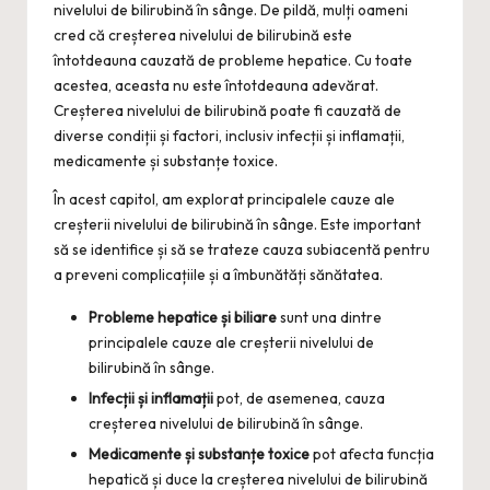
nivelului de bilirubină în sânge. De pildă, mulți oameni
cred că creșterea nivelului de bilirubină este
întotdeauna cauzată de probleme hepatice. Cu toate
acestea, aceasta nu este întotdeauna adevărat.
Creșterea nivelului de bilirubină poate fi cauzată de
diverse condiții și factori, inclusiv infecții și inflamații,
medicamente și substanțe toxice.
În acest capitol, am explorat principalele cauze ale
creșterii nivelului de bilirubină în sânge. Este important
să se identifice și să se trateze cauza subiacentă pentru
a preveni complicațiile și a îmbunătăți sănătatea.
Probleme hepatice și biliare
sunt una dintre
principalele cauze ale creșterii nivelului de
bilirubină în sânge.
Infecții și inflamații
pot, de asemenea, cauza
creșterea nivelului de bilirubină în sânge.
Medicamente și substanțe toxice
pot afecta funcția
hepatică și duce la creșterea nivelului de bilirubină