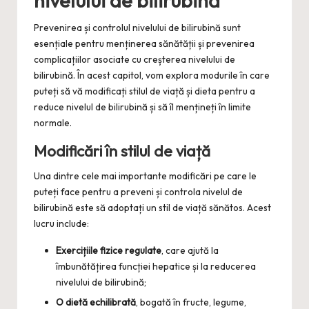
nivelului de bilirubină
Prevenirea și controlul nivelului de bilirubină sunt
esențiale pentru menținerea sănătății și prevenirea
complicațiilor asociate cu creșterea nivelului de
bilirubină. În acest capitol, vom explora modurile în care
puteți să vă modificați stilul de viață și dieta pentru a
reduce nivelul de bilirubină și să îl mențineți în limite
normale.
Modificări în stilul de viață
Una dintre cele mai importante modificări pe care le
puteți face pentru a preveni și controla nivelul de
bilirubină este să adoptați un stil de viață sănătos. Acest
lucru include:
Exercițiile fizice regulate
, care ajută la
îmbunătățirea funcției hepatice și la reducerea
nivelului de bilirubină;
O dietă echilibrată
, bogată în fructe, legume,