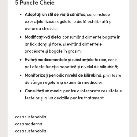
5 Puncte Cheie
Adoptați un stil de viață sănătos
, care include
exercițiile fizice regulate, o dietă echilibrată și
evitarea stresului;
Modificați-vă dieta
, consumând alimente bogate în
antioxidanți și fibre, și evitând alimentele
procesate și bogate în grăsimi;
Evitați medicamentele și substanțele toxice
, care
pot afecta funcția hepatică și nivelul de bilirubină;
Monitorizați periodic nivelul de bilirubină
, prin teste
de sânge regulate și examinări medicale;
Consultați un medic
, pentru a interpreta rezultatele
testelor și a lua deciziile pentru tratament.
casa sustenabila
casa moderna
casa sustenabila