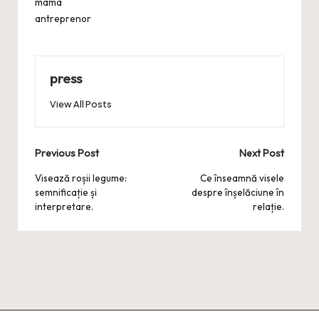
mama
antreprenor
press
View All Posts
Post
Previous Post
Next Post
navigation
Visează roșii legume:
Ce înseamnă visele
semnificație și
despre înșelăciune în
interpretare.
relație.