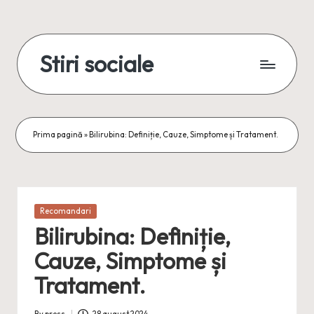
Skip
to
Stiri sociale
content
Stiri
sociale,
conexiuni
reale
Prima pagină
»
Bilirubina: Definiție, Cauze, Simptome și Tratament.
Posted
Recomandari
in
Bilirubina: Definiție,
Cauze, Simptome și
Tratament.