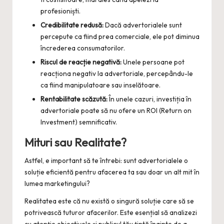
profesioniști.
Credibilitate redusă:
Dacă advertorialele sunt
percepute ca fiind prea comerciale, ele pot diminua
încrederea consumatorilor.
Riscul de reacție negativă:
Unele persoane pot
reacționa negativ la advertoriale, percepându-le
ca fiind manipulatoare sau inselătoare.
Rentabilitate scăzută:
În unele cazuri, investiția în
advertoriale poate să nu ofere un ROI (Return on
Investment) semnificativ.
Mituri sau Realitate?
Astfel, e important să te întrebi: sunt advertorialele o
soluție eficientă pentru afacerea ta sau doar un alt mit în
lumea marketingului?
Realitatea este că nu există o singură soluție care să se
potrivească tuturor afacerilor. Este esențial să analizezi
cu atenție obiectivele și publicul tău țintă înainte de a