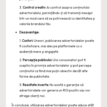
3.
Control creativ:
Ai control asupra conținutului
advertorialului, permițându-ți să transmiți mesajul
într-un mod care să se potrivească cu identitatea și
valorile brandului tău.
Dezavantaje:
1.
Costuri:
Uneori, publicarea advertorialelor poate
fi costisitoare, mai ales pe platformele cu o
audiență mare și angajată.
2.
Percepția publicului:
Unii consumatori pot fi
sceptici în privința advertorialelor și pot percepe
conținutul ca fiind mai puțin obiectiv decât alte
forme de publicitate.
3.
Rezultate incerte:
Nu există o garanție că
advertorialele vor genera un ROI pozitiv sau vor
atrage clienți noi.
În concluzie, utilizarea advertorialelor poate aduce atât