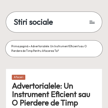
Skip
to
Stiri sociale
content
Stiri
sociale,
conexiuni
reale
Prima pagină
»
Advertorialele: Un Instrument Eficient sau O
Pierdere de Timp Pentru Afacerea Ta?
Posted
Afaceri
in
Advertorialele: Un
Instrument Eficient sau
O Pierdere de Timp