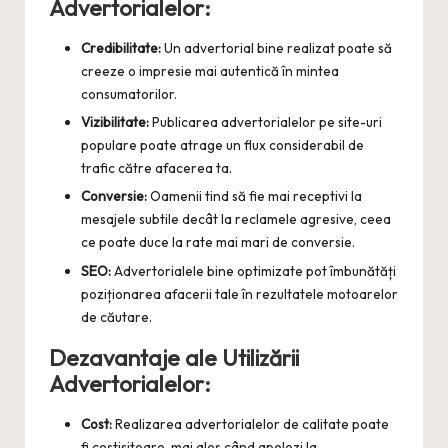
Advertorialelor:
Credibilitate:
Un advertorial bine realizat poate să
creeze o impresie mai autentică în mintea
consumatorilor.
Vizibilitate:
Publicarea advertorialelor pe site-uri
populare poate atrage un flux considerabil de
trafic către afacerea ta.
Conversie:
Oamenii tind să fie mai receptivi la
mesajele subtile decât la reclamele agresive, ceea
ce poate duce la rate mai mari de conversie.
SEO:
Advertorialele bine optimizate pot îmbunătăți
poziționarea afacerii tale în rezultatele motoarelor
de căutare.
Dezavantaje ale Utilizării
Advertorialelor:
Cost:
Realizarea advertorialelor de calitate poate
fi costisitoare, mai ales când apelezi la