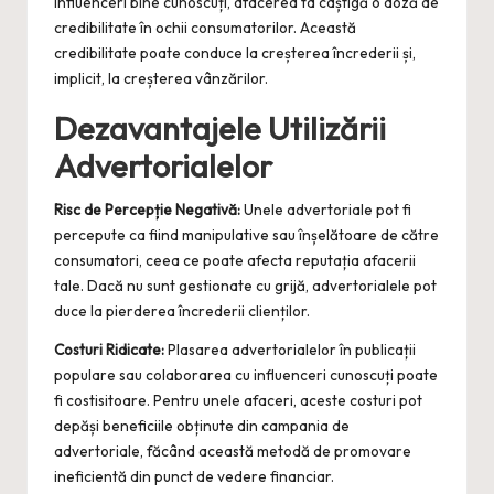
influenceri bine cunoscuți, afacerea ta câștigă o doză de
credibilitate în ochii consumatorilor. Această
credibilitate poate conduce la creșterea încrederii și,
implicit, la creșterea vânzărilor.
Dezavantajele Utilizării
Advertorialelor
Risc de Percepție Negativă:
Unele advertoriale pot fi
percepute ca fiind manipulative sau înșelătoare de către
consumatori, ceea ce poate afecta reputația afacerii
tale. Dacă nu sunt gestionate cu grijă, advertorialele pot
duce la pierderea încrederii clienților.
Costuri Ridicate:
Plasarea advertorialelor în publicații
populare sau colaborarea cu influenceri cunoscuți poate
fi costisitoare. Pentru unele afaceri, aceste costuri pot
depăși beneficiile obținute din campania de
advertoriale, făcând această metodă de promovare
ineficientă din punct de vedere financiar.