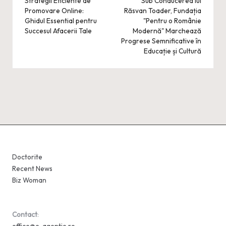
navigation
Strategii Eficiente de
Sub Conducerea lui
Promovare Online:
Răsvan Toader, Fundația
Ghidul Essential pentru
"Pentru o Românie
Succesul Afacerii Tale
Modernă" Marchează
Progrese Semnificative în
Educație și Cultură
Doctorite
Recent News
Biz Woman
Contact
: