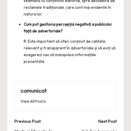
seamănă cu conținutul editorial, spre deosebire de
reclamele tradiționale, care sunt mai evidente în
natura lor.
Cum pot gestiona percepția negativă a publicului
față de advertoriale?
R: Este important să oferi conținut de calitate,
relevant și transparent în advertoriale și să eviți să
exagerezi sau să manipulezi informațiile
prezentate.
comunicat
View All Posts
Post
Previous Post
Next Post